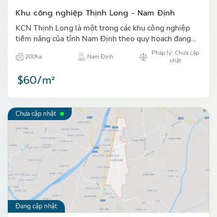
Khu công nghiệp Thịnh Long - Nam Định
KCN Thịnh Long là một trong các khu công nghiệp
tiềm năng của tỉnh Nam Định theo quy hoach đang
thu hút các nhà đầu tư trong và ngoài nước đặc biệt
Pháp lý: Chưa cập
200ha
Nam Định
các NĐT Nhật…
nhật
$60/m²
Chưa cập nhật
Đang cập nhật