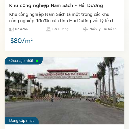
Khu công nghiệp Nam Sách - Hải Dương
Khu công nghiệp Nam Sách là một trong các Khu
công nghiệp đời đầu của tỉnh Hải Dương với tỷ lệ cho
thuê lấp đầy hiện nay đạt 100%. …
62.42ha
Hải Dương
Pháp lý: Đủ hồ sơ
$80/m²
Chưa cập nhật
Đang cập nhật