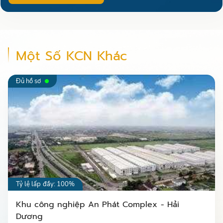
0399 69 77 09
Một Số KCN Khác
+84904128071
Đủ hồ sơ
+84974615832
0399.697.709
Tỷ lệ lấp đầy: 100%
Khu công nghiệp An Phát Complex - Hải
Dương