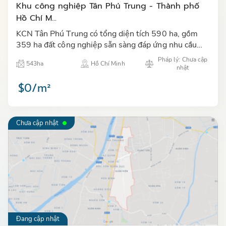
Khu công nghiệp Tân Phú Trung - Thành phố
Hồ Chí M...
KCN Tân Phú Trung có tổng diện tích 590 ha, gồm
359 ha đất công nghiệp sẵn sàng đáp ứng nhu cầu
cho các nhà đầu tư đến thuê đất xây dựng nhà máy và
Pháp lý: Chưa cập
543ha
Hồ Chí Minh
48 ha làm kh…
nhật
$0/m²
Chưa cập nhật
Đang cập nhật