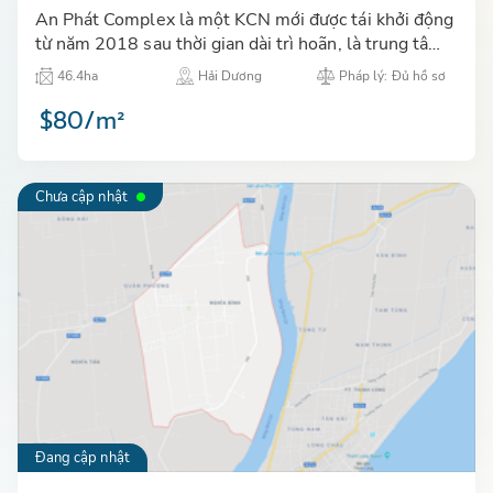
An Phát Complex là một KCN mới được tái khởi động
từ năm 2018 sau thời gian dài trì hoãn, là trung tâm
thu hút đầu tư công nghiệp tại khu vực thành phố Hải
46.4ha
Hải Dương
Pháp lý: Đủ hồ sơ
Dươn…
$80/m²
Chưa cập nhật
Đang cập nhật