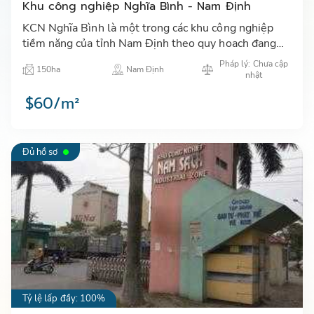
Khu công nghiệp Nghĩa Bình - Nam Định
KCN Nghĩa Bình là một trong các khu công nghiệp
tiềm năng của tỉnh Nam Định theo quy hoach đang
thu hút các nhà đầu tư trong và ngoài nước đặc biệt
Pháp lý: Chưa cập
150ha
Nam Định
các NĐT Nhật…
nhật
$60/m²
Đủ hồ sơ
Tỷ lệ lấp đầy: 100%