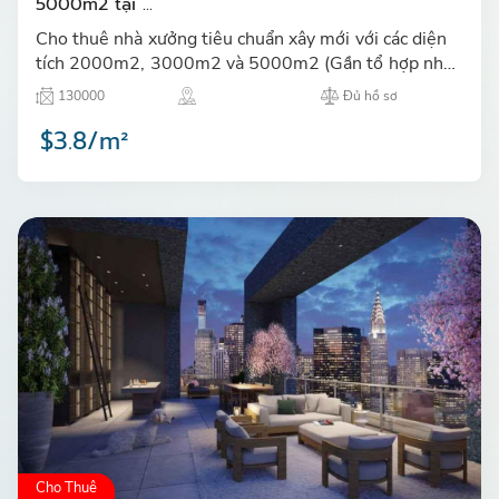
5000m2 tại ...
Cho thuê nhà xưởng tiêu chuẩn xây mới với các diện
tích 2000m2, 3000m2 và 5000m2 (Gần tổ hợp nhà
máy SAMSUNG Thái Nguyên) tại Khu công nghiệp
130000
Đủ hồ sơ
Yên Bình, Thái Ngu…
$3.8/m²
Cho Thuê