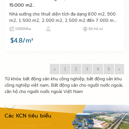
15.000 m2...
Nhà xưởng cho thuê diện tích đa dạng 800 m2, 900
m2, 1.500 m2, 2.000 m2, 2.500 m2 đến 7.000 m2,
15.000 m2 tại KCN Nam Đình Vũ. Có đầy đủ nhà văn
100000ha
Đủ hồ sơ
phòng, chỗ đậu …
$4.8/m²
«
1
2
3
4
5
»
Từ khóa: bất động sản khu công nghiệp, bất động sản khu
công nghiệp việt nam, Bất động sản cho người nước ngoài,
căn hộ cho người nước ngoài Việt Nam
Các KCN tiêu biểu