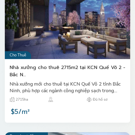
Cho Thuê
Nhà xưởng cho thuê 2715m2 tại KCN Quế Võ 2 -
Bắc N...
Nhà xưởng mới cho thuê tại KCN Quế Võ 2 tỉnh Bắc
Ninh, phù hợp các ngành công nghiệp sạch trong
ngành kính, vật liệu xây dựng, điện tử,...…
2715ha
Đủ hồ sơ
$5/m²