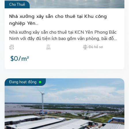
Cho Thuê
Nhà xưởng xây sẵn cho thuê tại Khu công
nghiệp Yên...
Nhà xưởng xây sẵn cho thuê tại KCN Yên Phong Bắc
Ninh với đầy đủ tiện ích bao gồm văn phòng, bãi đỗ
xe, camera an ninh, hệ thống PCCC 24/7, đội bảo an,
Đủ hồ sơ
…
$0/m²
Đang hoạt động