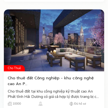
Cho Thuê
Cho thuê đất Công nghiệp - khu công nghệ
cao An P...
Cho thuê đất tại khu công nghiệp kỹ thuật cao An
Phát tỉnh Hải Dương có giá cả hợp lý được trang bị cơ
sở vật chất đầy đủ và tiện lợi,..…
10000
Đủ hồ sơ