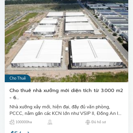
Cho Thuê
Cho thuê nhà xưởng mới diện tích từ 3.000 m2
- 6...
Nhà xưởng xây mới, hiện đại, đầy đủ văn phòng,
PCCC, nằm gần các KCN lớn như VSIP II, Đồng An II;
dân cư đông đúc, dễ tuyển dụng…
100000ha
Đủ hồ sơ