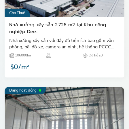
Cho Thuê
Nhà xưởng xây sẵn 2.726 m2 tại Khu công
nghiệp Dee...
Nhà xưởng xây sẵn với đầy đủ tiện ích bao gồm văn
phòng, bãi đỗ xe, camera an ninh, hệ thống PCCC
24/7, đội bảo an, pin năng lượng mặt trời…
106000ha
Đủ hồ sơ
$0/m²
Đang hoạt động