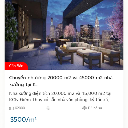
Cần Bán
Chuyển nhượng 20000 m2 và 45000 m2 nhà
xưởng tại K...
Nhà xưởng diện tích 20,000 m2 và 45,000 m2 tại
KCN Điềm Thụy có sẵn nhà văn phòng, ký túc xá,
căng tin, nhà bảo vệ, hệ thống PCCC và trạm điện
62000
Đủ hồ sơ
phân khúc cao cấp…
$500/m²