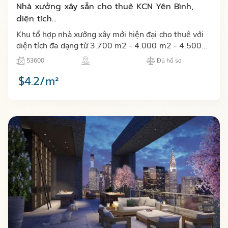
Nhà xưởng xây sẵn cho thuê KCN Yên Bình,
diện tích...
Khu tổ hợp nhà xưởng xây mới hiện đại cho thuê với
diện tích đa dạng từ 3.700 m2 - 4.000 m2 - 4.500
m2 - 6.500 m2 tại khu công nghiệp Yên Bình tỉnh
53600
Đủ hồ sơ
Thái Nguyên…
$4.2/m²