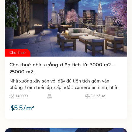
Cho Thuê
Cho thuê nhà xưởng diện tích từ 3000 m2 -
25000 m2...
Nhà xưởng xây sẵn với đầy đủ tiện tích gồm văn
phòng, trạm biến áp, cấp nước, camera an ninh, nhà
ăn, khu tập thể thao, hệ thống internet, nhà để xe,
140000
Đủ hồ sơ
PCCC tự độ…
$5.5/m²