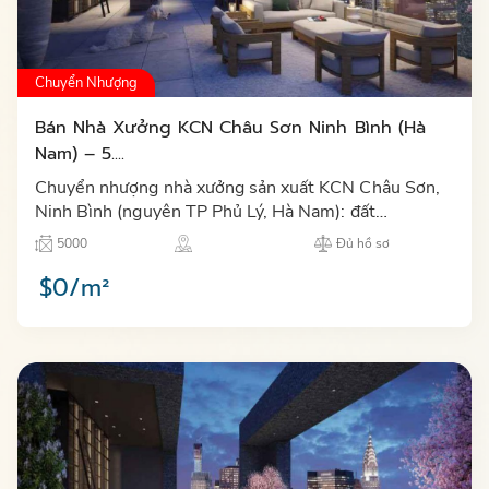
Chuyển Nhượng
Bán Nhà Xưởng KCN Châu Sơn Ninh Bình (Hà
Nam) – 5....
Chuyển nhượng nhà xưởng sản xuất KCN Châu Sơn,
Ninh Bình (nguyên TP Phủ Lý, Hà Nam): đất
5.000m², sàn 3.771m², hoàn công 2024–2025, sổ
5000
Đủ hồ sơ
hồng và hồ sơ pháp lý đầy…
$0/m²