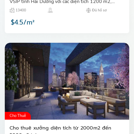
VSIP tỉnh Hải Dương với các diện tích 1200 m2,
1700 m2, 2100 m2 có văn phòng với diện tích từ
13400
Đủ hồ sơ
103 m2 đến 190 m…
$4.5/m²
Cho Thuê
Cho thuê xưởng diện tích từ 2000m2 đến