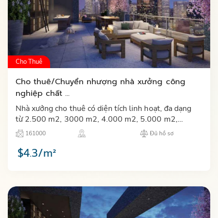
Cho Thuê
Cho thuê/Chuyển nhượng nhà xưởng công
nghiệp chất ...
Nhà xưởng cho thuê có diện tích linh hoạt, đa dạng
từ 2.500 m2, 3000 m2, 4.000 m2, 5.000 m2,
8.000 m2, 10.000 m2 xây sẵn, đầy đủ tiện ích, văn
161000
Đủ hồ sơ
phòng và hệ thống…
$4.3/m²