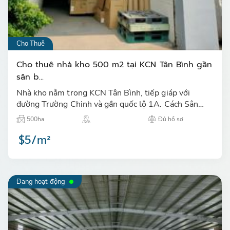
Cho Thuê
Cho thuê nhà kho 500 m2 tại KCN Tân Bình gần
sân b...
Nhà kho nằm trong KCN Tân Bình, tiếp giáp với
đường Trường Chinh và gần quốc lộ 1A. Cách Sân
Bay Tân Sơn Nhất 1 km…
500ha
Đủ hồ sơ
$5/m²
Đang hoạt động