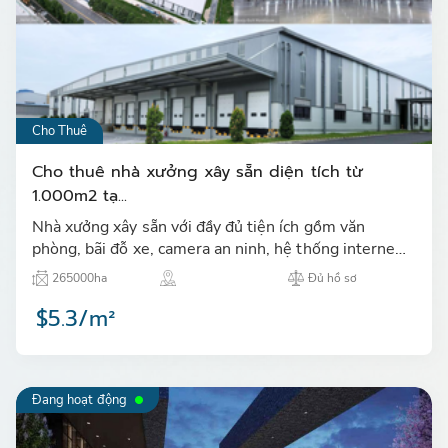
Cho Thuê
Cho thuê nhà xưởng xây sẵn diện tích từ
1.000m2 tạ...
Nhà xưởng xây sẵn với đầy đủ tiện ích gồm văn
phòng, bãi đỗ xe, camera an ninh, hệ thống internet,
hệ thống PCCC tự động, đội bảo an…
265000ha
Đủ hồ sơ
$5.3/m²
Đang hoạt động