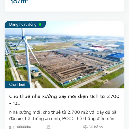
$5/m²
Đang hoạt động
Cho Thuê
Cho thuê nhà xưởng xây mới diện tích từ 2.700
- 13...
Nhà xưởng mới, cho thuê từ 2.700 m2 với đầy đủ bãi
đậu xe, hệ thống an ninh, PCCC, hệ thống điện năng
lượng mặt trời, văn phòng, nhà bảo vệ...…
106000ha
Đủ hồ sơ