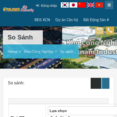
Đăng nhập
BĐS KCN
Dự án Căn hộ
Bất Động Sản #
So Sánh
Home
Khu Công Nghiệp
So sánh
So sánh:
Lựa chọn