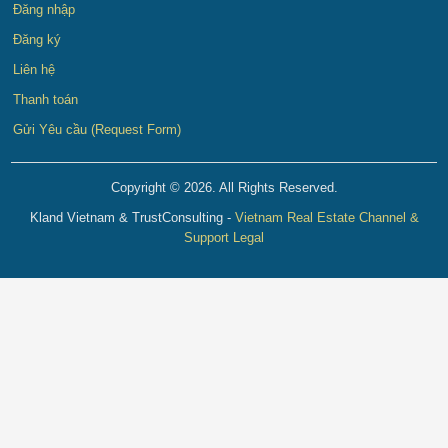
Đăng nhập
Đăng ký
Liên hệ
Thanh toán
Gửi Yêu cầu (Request Form)
Copyright © 2026. All Rights Reserved.
Kland Vietnam & TrustConsulting -
Vietnam Real Estate Channel &
Support Legal