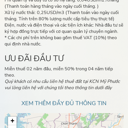
Phí quản lý và duy tu cơ sở hạ tầng: 0,04USD/m2 /tháng
(
Thanh toán hàng tháng vào ngày cuối tháng. )
Xử lý nước thải: 0,25USD/m3 (
Thanh toán vào ngày cuối
tháng. Tính trên 80% lượng nước cấp tiêu thụ thực tế)
Điện, nước và điện thoại và các tiện ích khác: Nhà đầu tư sẽ
ký hợp đồng trực tiếp với cơ quan quản lý chuyên ngành.
* Các chi phí trên không bao gồm thuế VAT (10%) theo
qui định nhà nước.
ƯU ĐÃI ĐẦU TƯ
Miễn thuế 02 năm đầu, miễn 50% trong 04 năm tiếp
theo.
Quý khách có nhu cầu liên hệ thuê đất tại KCN Mỹ Phước
vui lòng liên hệ với chúng tôi theo thông tin dưới đây
XEM THÊM ĐẦY ĐỦ THÔNG TIN
+