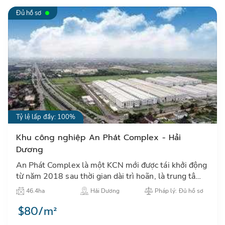
Đủ hồ sơ
+84974615832
0399.697.709
Tỷ lệ lấp đầy: 100%
Khu công nghiệp An Phát Complex - Hải
Dương
An Phát Complex là một KCN mới được tái khởi động
từ năm 2018 sau thời gian dài trì hoãn, là trung tâm
thu hút đầu tư công nghiệp tại khu vực thành phố Hải
46.4ha
Hải Dương
Pháp lý: Đủ hồ sơ
Dươn…
$80/m²