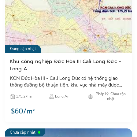
Đang cập nhật
Khu công nghiệp Đức Hòa III Cali Long Đức -
Long A...
KCN Đức Hòa III - Cali Long Đức có hệ thống giao
thông đường bộ thuận tiện, khu vực nhà máy được
xây dựng cơ sở hạ tầng hoàn chỉnh…
Pháp lý: Chưa cập
175.27ha
Long An
nhật
$60/m²
Chưa cập nhật