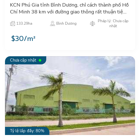
KCN Phú Gia tỉnh Bình Dương, chỉ cách thành phố Hồ
Chí Minh 38 km với đường giao thông rất thuận tiện,
thuộc vành đai kinh tế của thành phố Hồ Chí Minh…
Pháp lý: Chưa cập
133.29ha
Bình Dương
nhật
$30/m²
Chưa cập nhật
Tỷ lệ lấp đầy: 80%