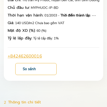
Địa chỉ:
Thị trấn Mỹ Phước, huyện Bến Cát, tỉnh Bình Dương
Chủ đầu tư:
MYPHUOC-IP-BD
Thời hạn vận hành:
01/2003 -
Thời điểm thành lập
: ---
Giá:
140 USD/m2 Chưa bao gồm VAT
Mật độ XD (%):
60 (%)
Tỷ lệ lấp đầy:
Tỷ lệ lấp đầy: 1%
+842462600016
So sánh
Thông tin chi tiết
2