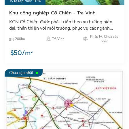
Tỷ lệ lấp đầy: 10%
Khu công nghiệp Cổ Chiên - Trà Vinh
KCN Cổ Chiên được phát triển theo xu hướng hiện
đại, thân thiện với môi trường, phục vụ các ngành
công nghiệp nhẹ, điện tử và các ngành công nghệ cao
Pháp lý: Chưa cập
200ha
Trà Vinh
có liên qu…
nhật
$50/m²
Chưa cập nhật