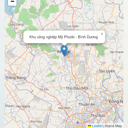
−
×
Khu công nghiệp Mỹ Phước - Bình Dương
Leaflet
|
Kland Map