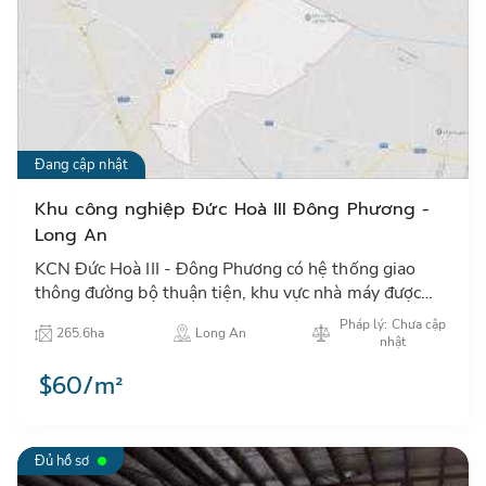
Đang cập nhật
Khu công nghiệp Đức Hoà III Đông Phương -
Long An
KCN Đức Hoà III - Đông Phương có hệ thống giao
thông đường bộ thuận tiện, khu vực nhà máy được
xây dựng cơ sở hạ tầng hoàn chỉnh…
Pháp lý: Chưa cập
265.6ha
Long An
nhật
$60/m²
Đủ hồ sơ