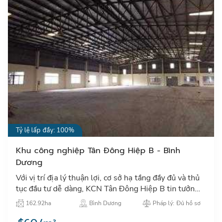
Tỷ lệ lấp đầy: 100%
Khu công nghiệp Tân Đông Hiệp B - Bình
Dương
Với vị trí địa lý thuận lợi, cơ sở hạ tầng đầy đủ và thủ
tục đầu tư dễ dàng, KCN Tân Đông Hiệp B tin tưởng
mang đến cho các nhà đầu tư sự hợp tác phát triển
162.92ha
Bình Dương
Pháp lý: Đủ hồ sơ
tốt…