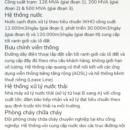
Công suất trạm: 126 MVA (giai đoạn 1), 200 MVA (giai
đoạn 2) & 500 MVA (giai đoạn 3).
Hệ thống nước
Nước sạch được xử lý theo tiêu chuẩn WHO công suất
12.000m3/ngày (giai đoạn I), phát triển 30.000m3/ngày
(giai đoạn II) và 120.000m3/ngày (giai đoạn III) cung cấp
tới ranh giới các lô đất.
Bưu chính viễn thông
Đường dây điện thoại lắp đặt sẵn tới ranh giới các lô đất và
cung cấp đầy đủ theo nhu cầu khách hàng, không giới hạn
số lượng. Hệ thống cáp quang có thể nối kết với các ứng
dụng viễn thông băng tầng rộng (ADSL) và hệ thống kênh
thuê riêng (Lease Line).
Hệ thống xử lý nước thải
Nhà máy xử lý nước thải (xử lý từ loại B sang A) với công
suất lớn, đảm bảo tiếp nhận và xử lý đạt tiêu chuẩn theo
quy định trước khi thải ra môi trường.
Phòng cháy chữa cháy
Đội phòng cháy chữa cháy chuyên nghiệp tại khu công
nghiệp. Hệ thống vòi cung cấp nước dọc các trục đường nội