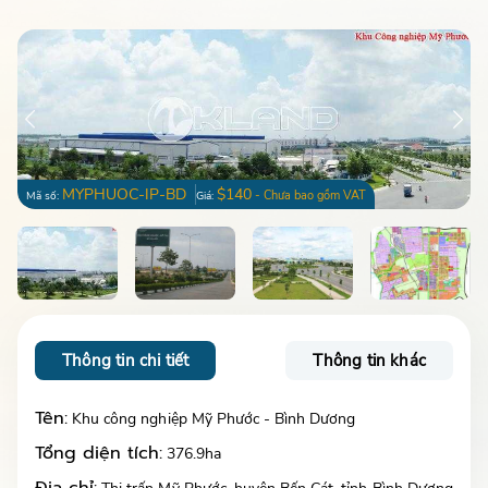
MYPHUOC-IP-BD
$140
- Chưa bao gồm VAT
Mã số:
Giá:
Thông tin chi tiết
Thông tin khác
Tên:
Khu công nghiệp Mỹ Phước - Bình Dương
Tổng diện tích:
376.9ha