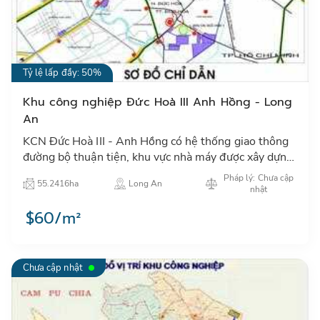
Tỷ lệ lấp đầy: 50%
Khu công nghiệp Đức Hoà III Anh Hồng - Long
An
KCN Đức Hoà III - Anh Hồng có hệ thống giao thông
đường bộ thuận tiện, khu vực nhà máy được xây dựng
cơ sở hạ tầng hoàn chỉnh…
Pháp lý: Chưa cập
55.2416ha
Long An
nhật
$60/m²
Chưa cập nhật