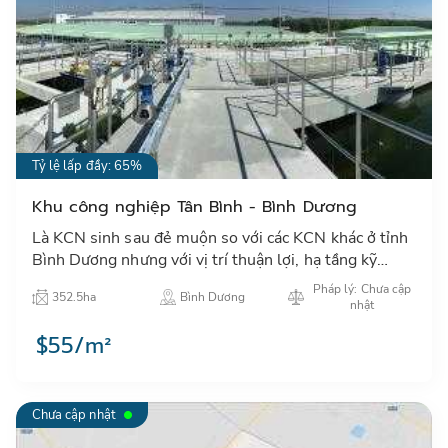
Tỷ lệ lấp đầy: 65%
Khu công nghiệp Tân Bình - Bình Dương
Là KCN sinh sau đẻ muộn so với các KCN khác ở tỉnh
Bình Dương nhưng với vị trí thuận lợi, hạ tầng kỹ
thuật đồng bộ và chính sách ưu đãi, KCN Tân Bình tự
Pháp lý: Chưa cập
352.5ha
Bình Dương
tin khẳ…
nhật
$55/m²
Chưa cập nhật