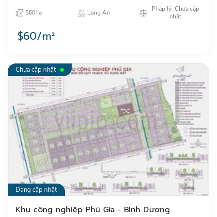
hàng không, thủy & đường sắt) dễ dàng và thuận
Pháp lý: Chưa cập
560ha
Long An
tiện…
nhật
$60/m²
Chưa cập nhật
Đang cập nhật
Khu công nghiệp Phú Gia - Bình Dương