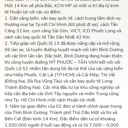
Một 14 Km về phía Bắc, KCN MP có một vị trí địa lý kinh
tế thuận lợi với các ưu điểm:
1. Gần cảng biển, sân bay quốc tế, cách trung tâm dịch vụ
thương mại tại Tp.Hồ Chí Minh (60 phút đi xe), cách Tân
Cảng 32 km, cụm cảng Sài Gòn, VICT, ICD Phước Long và
cách sân bay quốc tế Tân Sân Nhất 42 Km.
2. Tiếp giáp với Quốc lộ 13 đã được nâng cấp và mở rộng
06 làn xe, là tuyến đường huyết mạch nối liền Bình Dương
với các tỉnh lân cận. Đặc biệt, Bình Dương đang hoàn thiện
thi công tuyến đường MỸ PHƯƠC – TÂN VẠN kết nối với
Quốc Lộ 51 nhằm tận dụng tối đa lợi thế của các cảng biển
như Hiệp Phước, Cát Lái (TP.HCM) và Cái Mép, Thị Vải
(Đồng Nai, Bà Rịa Vũng Tàu) và sân bay quốc tế Long
Thành (Đồng Nai). Các nhà đầu tư tại khu công nghiệp sẽ
tiếp cận địa bàn các tỉnh Tây nguyên và miền Trung cũng
như Tp. Hồ Chí Minh một cách thuận lợi nhất.
3. Nằm tại giao điểm của 02 đơn vị hành chính quan trọng
của Tỉnh Bình Dương: Thành phố Thủ Dầu Một và thị xã
Bến Cát (Bán kính 14 Km). Đặc điểm dân cư có khoảng
1,500,000 người ở tuổi lao động và có từ 7,000 – 9,000