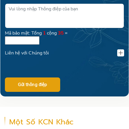
Mã bảo mật: Tổng
1
cộng
35
=
Liên hệ với Chúng tôi
KLAND VIỆT NAM
02462600016
Gửi thông điệp
0399 69 77 09
Một Số KCN Khác
+84904128071