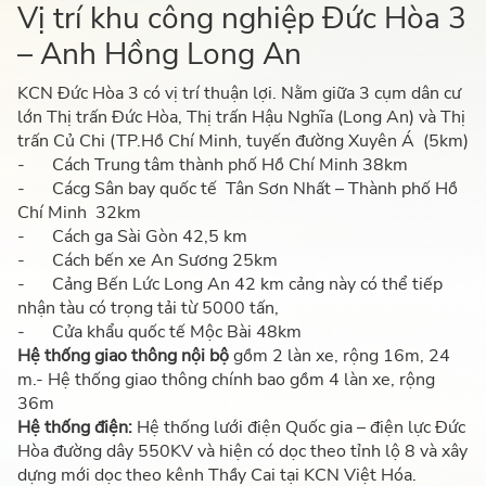
Vị trí khu công nghiệp Đức Hòa 3
– Anh Hồng Long An
KCN Đức Hòa 3 có vị trí thuận lợi. Nằm giữa 3 cụm dân cư
lớn Thị trấn Đức Hòa, Thị trấn Hậu Nghĩa (Long An) và Thị
trấn Củ Chi (TP.Hồ Chí Minh, tuyến đường Xuyên Á (5km)
-
Cách Trung tâm thành phố Hồ Chí Minh 38km
-
Cácg Sân bay quốc tế Tân Sơn Nhất – Thành phố Hồ
Chí Minh 32km
-
Cách ga Sài Gòn 42,5 km
-
Cách bến xe An Sương 25km
-
Cảng Bến Lức Long An 42 km cảng này có thể tiếp
nhận tàu có trọng tải từ 5000 tấn,
-
Cửa khẩu quốc tế Mộc Bài 48km
Hệ thống giao thông nội bộ
gồm 2 làn xe, rộng 16m, 24
m.- Hệ thống giao thông chính bao gồm 4 làn xe, rộng
36m
Hệ thống điện:
Hệ thống lưới điện Quốc gia – điện lực Đức
Hòa đường dây
550KV và hiện có dọc theo tỉnh lộ 8 và xây
dựng mới dọc theo kênh Thầy Cai tại KCN Việt Hóa.