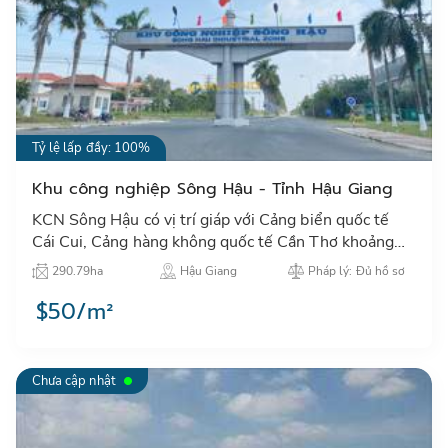
Tỷ lệ lấp đầy: 100%
Khu công nghiệp Sông Hậu - Tỉnh Hậu Giang
KCN Sông Hậu có vị trí giáp với Cảng biển quốc tế
Cái Cui, Cảng hàng không quốc tế Cần Thơ khoảng
15 km. Hệ thống cơ sở hạ tầng KCN được đầu tư khá
290.79ha
Hậu Giang
Pháp lý: Đủ hồ sơ
hoàn chỉnh…
$50/m²
Chưa cập nhật