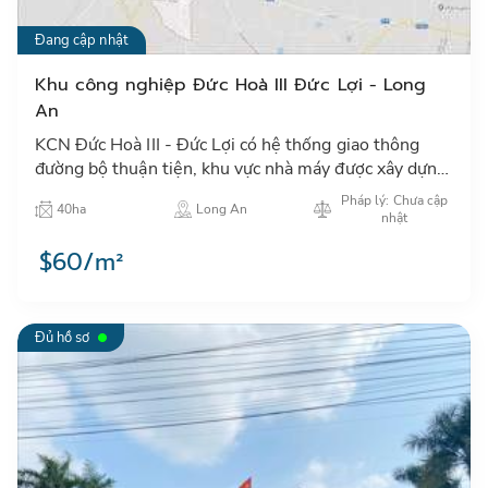
Đang cập nhật
Khu công nghiệp Đức Hoà III Đức Lợi - Long
An
KCN Đức Hoà III - Đức Lợi có hệ thống giao thông
đường bộ thuận tiện, khu vực nhà máy được xây dựng
cơ sở hạ tầng hoàn chỉnh…
Pháp lý: Chưa cập
40ha
Long An
nhật
$60/m²
Đủ hồ sơ