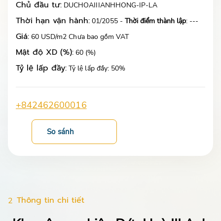
Chủ đầu tư:
DUCHOAIIIANHHONG-IP-LA
Thời hạn vận hành:
01/2055 -
Thời điểm thành lập
: ---
Giá:
60 USD/m2 Chưa bao gồm VAT
Mật độ XD (%):
60 (%)
Tỷ lệ lấp đầy:
Tỷ lệ lấp đầy: 50%
+842462600016
So sánh
Thông tin chi tiết
2