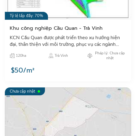
Tỷ lệ lấp đầy: 70%
Khu công nghiệp Cầu Quan - Trà Vinh
KCN Cầu Quan được phát triển theo xu hướng hiện
đại, thân thiện với môi trường, phục vụ các ngành
công nghiệp nhẹ, điện tử và các ngành công nghệ cao
Pháp lý: Chưa cập
120ha
Trà Vinh
có liên qu…
nhật
$50/m²
Chưa cập nhật