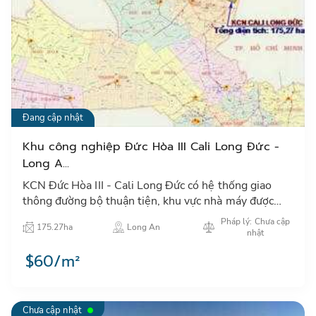
Đang cập nhật
Khu công nghiệp Đức Hòa III Cali Long Đức -
Long A...
KCN Đức Hòa III - Cali Long Đức có hệ thống giao
thông đường bộ thuận tiện, khu vực nhà máy được
xây dựng cơ sở hạ tầng hoàn chỉnh…
Pháp lý: Chưa cập
175.27ha
Long An
nhật
$60/m²
Chưa cập nhật