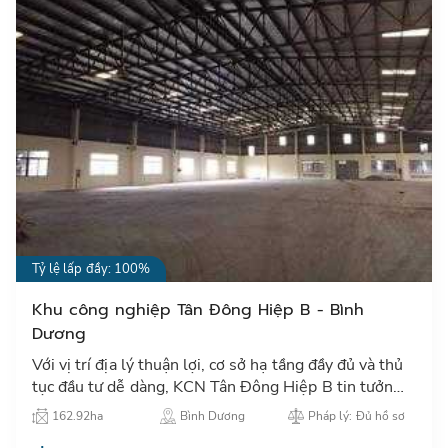
Tỷ lệ lấp đầy: 100%
Khu công nghiệp Tân Đông Hiệp B - Bình
Dương
Với vị trí địa lý thuận lợi, cơ sở hạ tầng đầy đủ và thủ
tục đầu tư dễ dàng, KCN Tân Đông Hiệp B tin tưởng
mang đến cho các nhà đầu tư sự hợp tác phát triển
162.92ha
Bình Dương
Pháp lý: Đủ hồ sơ
tốt…