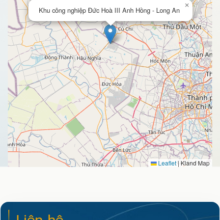
×
Khu công nghiệp Đức Hoà III Anh Hồng - Long An
Leaflet
|
Kland Map
Liên hệ