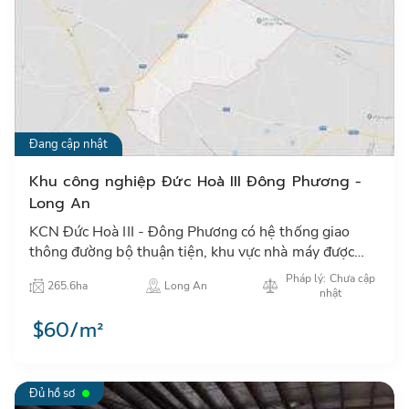
Đang cập nhật
Khu công nghiệp Đức Hoà III Đông Phương -
Long An
KCN Đức Hoà III - Đông Phương có hệ thống giao
thông đường bộ thuận tiện, khu vực nhà máy được
xây dựng cơ sở hạ tầng hoàn chỉnh…
Pháp lý: Chưa cập
265.6ha
Long An
nhật
$60/m²
Đủ hồ sơ