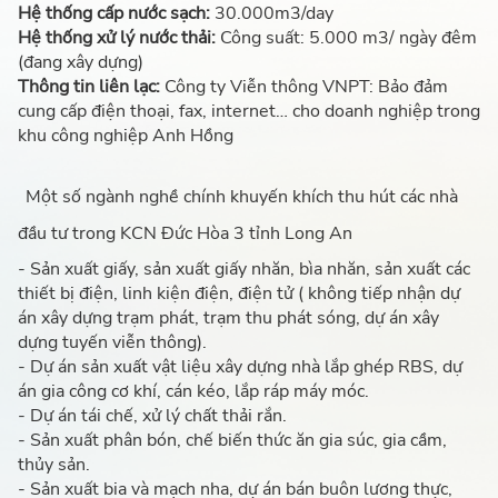
Hệ thống cấp nước sạch:
30.000m3/day
Hệ thống xử lý nước thải:
Công suất: 5.000 m3/ ngày đêm
(đang xây dựng)
Thông tin liên lạc:
Công ty Viễn thông VNPT: Bảo đảm
cung cấp điện thoại, fax, internet… cho doanh nghiệp trong
khu công nghiệp Anh Hồng
Một số ngành nghề chính khuyến khích thu hút các nhà
đầu tư trong KCN Đức Hòa 3 tỉnh Long An
- Sản xuất giấy, sản xuất giấy nhăn, bìa nhăn, sản xuất các
thiết bị điện, linh kiện điện, điện tử ( không tiếp nhận dự
án xây dựng trạm phát, trạm thu phát sóng, dự án xây
dựng tuyến viễn thông).
- Dự án sản xuất vật liệu xây dựng nhà lắp ghép RBS, dự
án gia công cơ khí, cán kéo, lắp ráp máy móc.
- Dự án tái chế, xử lý chất thải rắn.
- Sản xuất phân bón, chế biến thức ăn gia súc, gia cầm,
thủy sản.
- Sản xuất bia và mạch nha, dự án bán buôn lương thực,