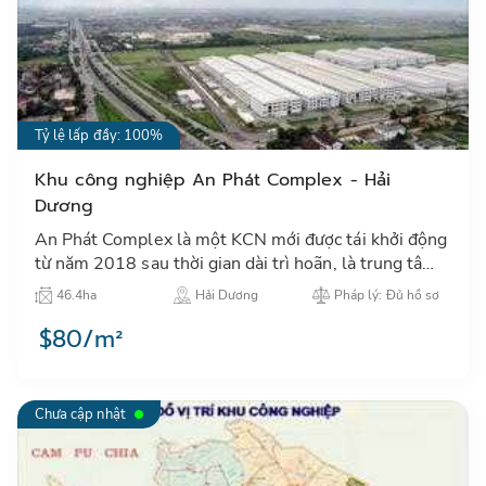
Tỷ lệ lấp đầy: 100%
Khu công nghiệp An Phát Complex - Hải
Dương
An Phát Complex là một KCN mới được tái khởi động
từ năm 2018 sau thời gian dài trì hoãn, là trung tâm
thu hút đầu tư công nghiệp tại khu vực thành phố Hải
46.4ha
Hải Dương
Pháp lý: Đủ hồ sơ
Dươn…
$80/m²
Chưa cập nhật