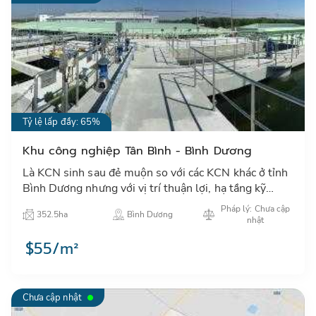
Tỷ lệ lấp đầy: 65%
Khu công nghiệp Tân Bình - Bình Dương
Là KCN sinh sau đẻ muộn so với các KCN khác ở tỉnh
Bình Dương nhưng với vị trí thuận lợi, hạ tầng kỹ
thuật đồng bộ và chính sách ưu đãi, KCN Tân Bình tự
Pháp lý: Chưa cập
352.5ha
Bình Dương
tin khẳ…
nhật
$55/m²
Chưa cập nhật