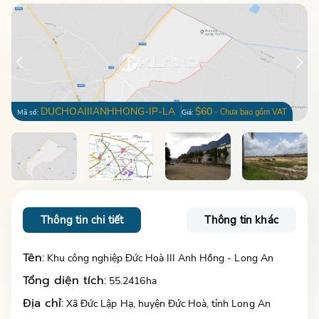
DUCHOAIIIANHHONG-IP-LA
$60
- Chưa bao gồm VAT
Mã số:
Giá:
Thông tin chi tiết
Thông tin khác
Tên:
Khu công nghiệp Đức Hoà III Anh Hồng - Long An
Tổng diện tích:
55.2416ha
Địa chỉ:
Xã Đức Lập Hạ, huyện Đức Hoà, tỉnh Long An