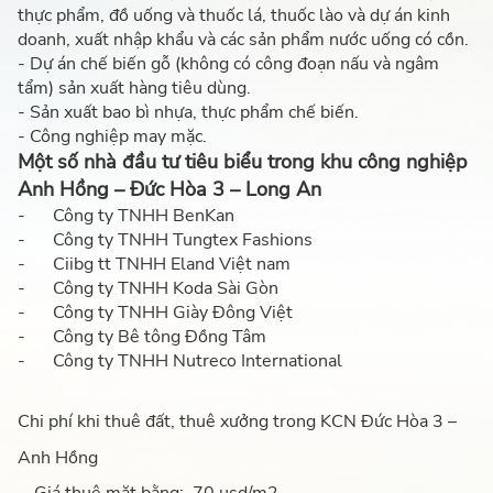
thực phẩm, đồ uống và thuốc lá, thuốc lào và dự án kinh
doanh, xuất nhập khẩu và các sản phẩm nước uống có cồn.
- Dự án chế biến gỗ (không có công đoạn nấu và ngâm
tẩm) sản xuất hàng tiêu dùng.
- Sản xuất bao bì nhựa, thực phẩm chế biến.
- Công nghiệp may mặc.
Một số nhà đầu tư tiêu biểu trong khu công nghiệp
Anh Hồng – Đức Hòa 3 – Long An
-
Công ty TNHH BenKan
-
Công ty TNHH Tungtex Fashions
-
Ciibg tt TNHH Eland Việt nam
-
Công ty TNHH Koda Sài Gòn
-
Công ty TNHH Giày Đông Việt
-
Công ty Bê tông Đồng Tâm
-
Công ty TNHH Nutreco International
Chi phí khi thuê đất, thuê xưởng trong KCN Đức Hòa 3 –
Anh Hồng