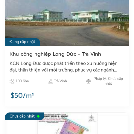
Đang cập nhật
Khu công nghiệp Long Đức - Trà Vinh
KCN Long Đức được phát triển theo xu hướng hiện
đại, thân thiện với môi trường, phục vụ các ngành
công nghiệp nhẹ, điện tử và các ngành công nghệ cao
Pháp lý: Chưa cập
100.6ha
Trà Vinh
có liên qu…
nhật
$50/m²
Chưa cập nhật