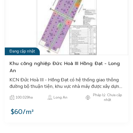
Đang cập nhật
Khu công nghiệp Đức Hoà III Hồng Đạt - Long
An
KCN Đức Hoà III - Hồng Đạt có hệ thống giao thông
đường bộ thuận tiện, khu vực nhà máy được xây dựng
cơ sở hạ tầng hoàn chỉnh…
Pháp lý: Chưa cập
100.029ha
Long An
nhật
$60/m²