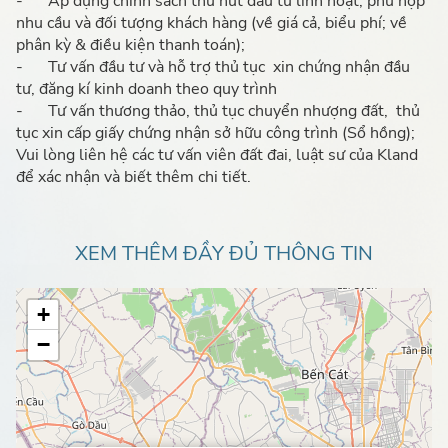
-
Áp dụng chính sách thu hút đầu tư linh hoạt, phù hợp
nhu cầu và đối tượng khách hàng (về giá cả, biểu phí; về
phân kỳ & điều kiện thanh toán);
-
Tư vấn đầu tư và hỗ trợ thủ tục xin chứng nhận đầu
tư, đăng kí kinh doanh theo quy trình
-
Tư vấn thương thảo, thủ tục chuyển nhượng đất, thủ
tục xin cấp giấy chứng nhận sở hữu công trình (Sổ hồng);
Vui lòng liên hệ các tư vấn viên đất đai, luật sư của Kland
để xác nhận và biết thêm chi tiết.
XEM THÊM ĐẦY ĐỦ THÔNG TIN
+
−