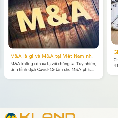
G
M&A là gì và M&A tại Việt Nam như
T
Ch
thế nào?
M&A không còn xa lạ với chúng ta. Tuy nhiên,
H
41
tình hình dịch Covid-19 làm cho M&A phát
và
triển hơn. Cùng tìm hiểu về M&A dưới góc độ
hạ
pháp lý trong bài viết này.…