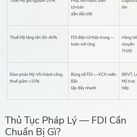
Thuế Mỹ giữ nguyên 20%
Phục hồi mạnh, điện
Logistic
tử+bán
lên
dẫn dẫn dắt
Thuế Mỹ tăng lên 30–40%
FDI điện tử thận trọng —
Hàng tiê
hoãn mở rộng
chuyển
TH/ID
Đàm phán Mỹ-VN thành công,
Bùng nổ FDI — KCN miền
BRVT, L
thuế giảm <10%
Bắc
Mỹ trực
lấp đầy nhanh
tiếp
Thủ Tục Pháp Lý — FDI Cần
Chuẩn Bị Gì?