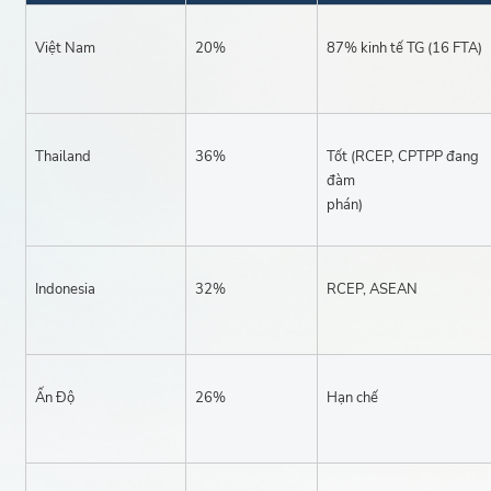
Việt Nam
20%
87% kinh tế TG (16 FTA)
Thailand
36%
Tốt (RCEP, CPTPP đang
đàm
phán)
Indonesia
32%
RCEP, ASEAN
Ấn Độ
26%
Hạn chế