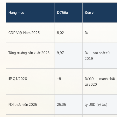
Hạng mục
Dữ liệu
Đơn vị
GDP Việt Nam 2025
8,02
%
Tăng trưởng sản xuất 2025
9,97
% — cao nhất từ
2019
IIP Q1/2026
+9
% YoY — mạnh nhất
từ 2020
FDI thực hiện 2025
25,35
tỷ USD (kỷ lục)