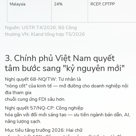
Malaysia
24%
RCEP, CPTPP
Nguồn: USTR T4/2026; Bộ Công
thương VN; Kland tổng hợp T5/2026
3. Chính phủ Việt Nam quyết
tâm bước sang "kỷ nguyên mới"
Nghị quyết 68-NQ/TW: Tư nhân là
"nòng cốt" của kinh tế — mở đường cho doanh nghiệp nội
địa tham gia
chuỗi cung ứng FDI sâu hơn.
Nghị quyết 57/NQ-CP: Công nghiệp
hóa gắn với đổi mới sáng tạo — ưu tiên ngành bán dẫn, AI,
năng lượng sạch.
Mục tiêu tăng trưởng 2026: Hai chữ