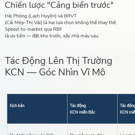
Chiến lược "Cảng biển trước"
Hải Phòng (Lạch Huyện) và BRVT
(Cái Mép-Thị Vải) là hai lựa chọn không thể thay thế.
Speed-to-market qua RBF
là ưu tiên — đặt kho trước, xây nhà máy sau.
Tác Động Lên Thị Trường
KCN — Góc Nhìn Vĩ Mô
Kịch bản
Tác động
Tác độn
KCN miền Bắc
KCN mi