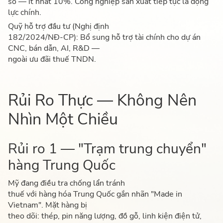
số — ít nhất 10%. Công nghiệp sản xuất tiếp tục là động
lực chính.
Quỹ hỗ trợ đầu tư (Nghị định
182/2024/NĐ-CP): Bổ sung hỗ trợ tài chính cho dự án
CNC, bán dẫn, AI, R&D —
ngoài ưu đãi thuế TNDN.
Rủi Ro Thực — Không Nên
Nhìn Một Chiều
Rủi ro 1 — "Trạm trung chuyển"
hàng Trung Quốc
Mỹ đang điều tra chống lẩn tránh
thuế với hàng hóa Trung Quốc gắn nhãn "Made in
Vietnam". Mặt hàng bị
theo dõi: thép, pin năng lượng, đồ gỗ, linh kiện điện tử,