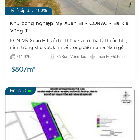
Tỷ lệ lấp đầy: 100%
Khu công nghiệp Mỹ Xuân B1 - CONAC - Bà Rịa
Vũng T...
KCN Mỹ Xuân B1 với lợi thế về vị trí địa lý thuận lợi ,
nằm trong khu vực kinh tế trọng điểm phía Nam gồm
Tp. Hồ Chí Minh, Đồng Nai, Bình Dương, Bà Rịa -
211.92ha
Bà Rịa - Vũng Tàu
Pháp lý: Đủ hồ sơ
Vũng T…
$80/m²
Đủ hồ sơ