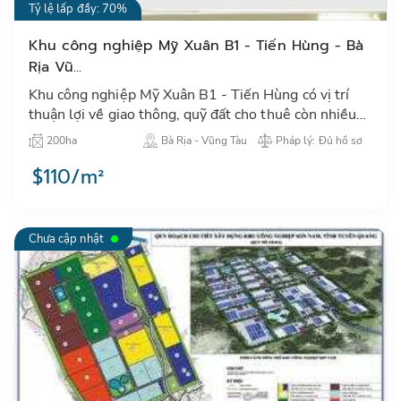
Tỷ lệ lấp đầy: 70%
Khu công nghiệp Mỹ Xuân B1 - Tiến Hùng - Bà
Rịa Vũ...
Khu công nghiệp Mỹ Xuân B1 - Tiến Hùng có vị trí
thuận lợi về giao thông, quỹ đất cho thuê còn nhiều,
giá cả cạnh tranh. Chính sách và hỗ trợ đầu tư tốt.…
200ha
Bà Rịa - Vũng Tàu
Pháp lý: Đủ hồ sơ
$110/m²
Chưa cập nhật