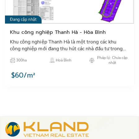
Đang cập nhật
Khu công nghiệp Thanh Hà - Hòa Bình
Khu công nghiệp Thanh Hà là một trong các khu
công nghiệp mới đang thu hút các nhà đầu tư trong
và ngoài nước đặc biệt các NĐT Nhật Bản, Hàn Quốc,
Pháp lý: Chưa cập
300ha
Hoà Bình
Đài Loan,...…
nhật
$60/m²