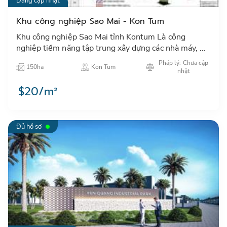
Đang cập nhật
Khu công nghiệp Sao Mai - Kon Tum
Khu công nghiệp Sao Mai tỉnh Kontum Là công
nghiệp tiềm năng tập trung xây dựng các nhà máy, xí
nghiệp công nghiệp có quy mô vừa và nhỏ, ít gây ô
Pháp lý: Chưa cập
150ha
Kon Tum
nhiễm môi trườ…
nhật
$20/m²
Đủ hồ sơ