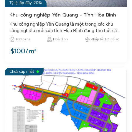
Tỷ lệ lấp đầy: 20%
Khu công nghiệp Yên Quang - Tỉnh Hòa Bình
Khu công nghiệp Yên Quang là một trong các khu
công nghiệp mới của tỉnh Hòa Bình đang thu hút các
nhà đầu tư trong và ngoài nước đặc biệt các NĐT
180.62ha
Hoà Bình
Pháp lý: Đủ hồ sơ
Nhật Bản, Hàn…
$100/m²
Chưa cập nhật