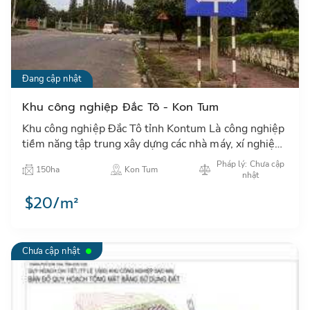
Đang cập nhật
Khu công nghiệp Đắc Tô - Kon Tum
Khu công nghiệp Đắc Tô tỉnh Kontum Là công nghiệp
tiềm năng tập trung xây dựng các nhà máy, xí nghiệp
công nghiệp có quy mô vừa và nhỏ, ít gây ô nhiễm
Pháp lý: Chưa cập
150ha
Kon Tum
môi trườn…
nhật
$20/m²
Chưa cập nhật