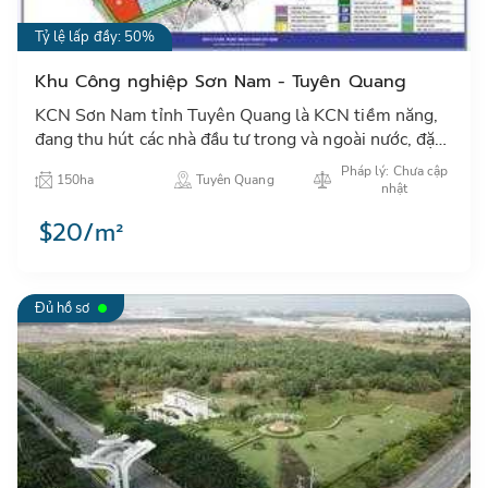
Tỷ lệ lấp đầy: 50%
Khu Công nghiệp Sơn Nam - Tuyên Quang
KCN Sơn Nam tỉnh Tuyên Quang là KCN tiềm năng,
đang thu hút các nhà đầu tư trong và ngoài nước, đặc
biệt các nhà đầu tư xây dựng hạ tầng KCN để phát
Pháp lý: Chưa cập
150ha
Tuyên Quang
triển xây d…
nhật
$20/m²
Đủ hồ sơ