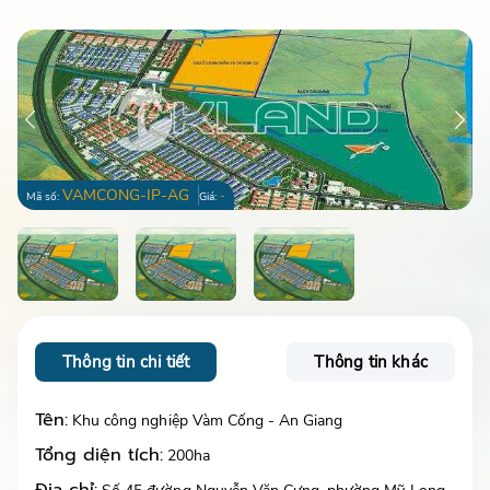
VAMCONG-IP-AG
-
Mã số:
Giá:
Thông tin chi tiết
Thông tin khác
Tên:
Khu công nghiệp Vàm Cống - An Giang
Tổng diện tích:
200ha