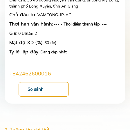
Địa chỉ:
Số 45 đường Nguyễn Văn Cưng, phường Mỹ Long,
thành phố Long Xuyên, tỉnh An Giang
Chủ đầu tư:
VAMCONG-IP-AG
Thời hạn vận hành:
--- -
Thời điểm thành lập
: ---
Giá:
0 USD/m2
Mật độ XD (%):
60 (%)
Tỷ lệ lấp đầy:
Đang cập nhật
+842462600016
So sánh
Thông tin chi tiết
2