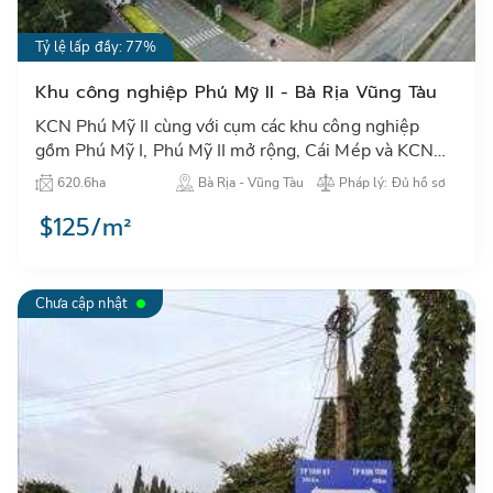
Tỷ lệ lấp đầy: 77%
Khu công nghiệp Phú Mỹ II - Bà Rịa Vũng Tàu
KCN Phú Mỹ II cùng với cụm các khu công nghiệp
gồm Phú Mỹ I, Phú Mỹ II mở rộng, Cái Mép và KCN
chuyên sâu Phú Mỹ 3 tạo nên khu tập trung công
620.6ha
Bà Rịa - Vũng Tàu
Pháp lý: Đủ hồ sơ
nghiệp tại Phú Mỹ…
$125/m²
Chưa cập nhật