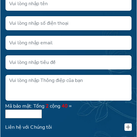
Mã bảo mật: Tổng
2
cộng
40
=
Liên hệ với Chúng tôi