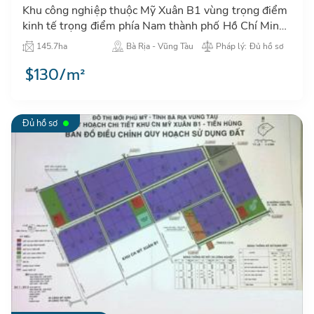
Khu công nghiệp thuộc Mỹ Xuân B1 vùng trọng điểm
kinh tế trọng điểm phía Nam thành phố Hồ Chí Minh
- Đồng Nai - Bà Rịa Vũng Tàu - Bình Dương.…
145.7ha
Bà Rịa - Vũng Tàu
Pháp lý: Đủ hồ sơ
$130/m²
Đủ hồ sơ