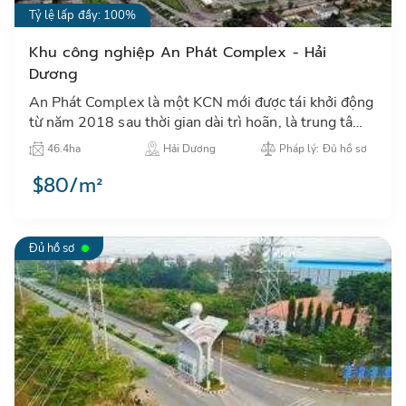
Tỷ lệ lấp đầy: 100%
Khu công nghiệp An Phát Complex - Hải
Dương
An Phát Complex là một KCN mới được tái khởi động
từ năm 2018 sau thời gian dài trì hoãn, là trung tâm
thu hút đầu tư công nghiệp tại khu vực thành phố Hải
46.4ha
Hải Dương
Pháp lý: Đủ hồ sơ
Dươn…
$80/m²
Đủ hồ sơ