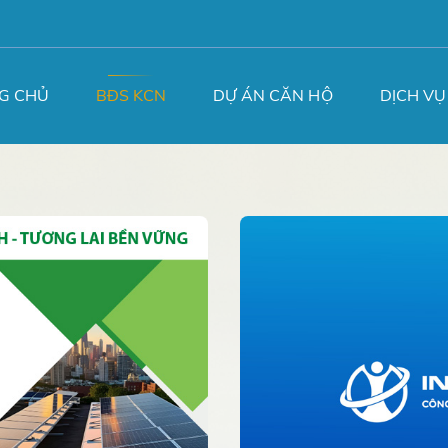
G CHỦ
BĐS KCN
DỰ ÁN CĂN HỘ
DỊCH VỤ