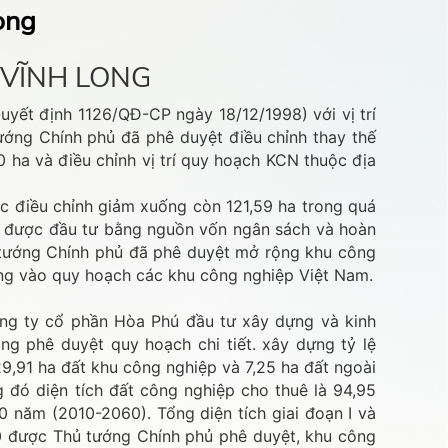
ong
 VĨNH LONG
yết định 1126/QĐ-CP ngày 18/12/1998) với vị trí
ướng Chính phủ đã phê duyệt điều chỉnh thay thế
ha và điều chỉnh vị trí quy hoạch KCN thuộc địa
ợc điều chỉnh giảm xuống còn 121,59 ha trong quá
ng, được đầu tư bằng nguồn vốn ngân sách và hoàn
 tướng Chính phủ đã phê duyệt mở rộng khu công
Long vào quy hoạch các khu công nghiệp Việt Nam.
ng ty cổ phần Hòa Phú đầu tư xây dựng và kinh
g phê duyệt quy hoạch chi tiết. xây dựng tỷ lệ
9,91 ha đất khu công nghiệp và 7,25 ha đất ngoài
 đó diện tích đất công nghiệp cho thuê là 94,95
0 năm (2010-2060). Tổng diện tích giai đoạn I và
30 được Thủ tướng Chính phủ phê duyệt, khu công