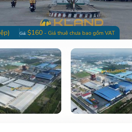
ệp)
$160
- Giá thuê chưa bao gồm VAT
Giá: