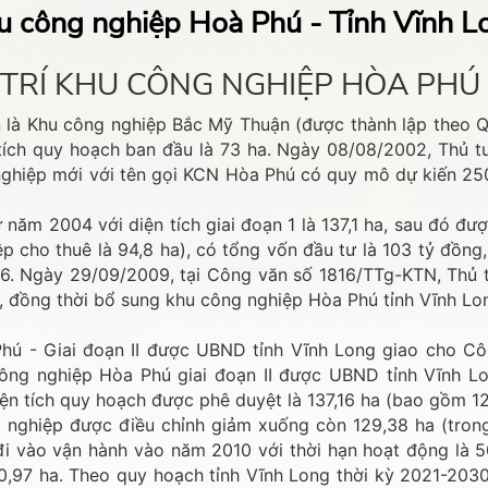
u công nghiệp Hoà Phú - Tỉnh Vĩnh L
VỊ TRÍ KHU CÔNG NGHIỆP HÒA PHÚ
 là Khu công nghiệp Bắc Mỹ Thuận (được thành lập theo Qu
ích quy hoạch ban đầu là 73 ha. Ngày 08/08/2002, Thủ t
hiệp mới với tên gọi KCN Hòa Phú có quy mô dự kiến 250 
ăm 2004 với diện tích giai đoạn 1 là 137,1 ha, sau đó đư
hiệp cho thuê là 94,8 ha), có tổng vốn đầu tư là 103 tỷ đồ
6. Ngày 29/09/2009, tại Công văn số 1816/TTg-KTN, Thủ
ha, đồng thời bổ sung khu công nghiệp Hòa Phú tỉnh Vĩnh 
hú - Giai đoạn II được UBND tỉnh Vĩnh Long giao cho Cô
ông nghiệp Hòa Phú giai đoạn II được UBND tỉnh Vĩnh Lon
ện tích quy hoạch được phê duyệt là 137,16 ha (bao gồm 12
g nghiệp được điều chỉnh giảm xuống còn 129,38 ha (trong
đi vào vận hành vào năm 2010 với thời hạn hoạt động là 5
250,97 ha. Theo quy hoạch tỉnh Vĩnh Long thời kỳ 2021-20