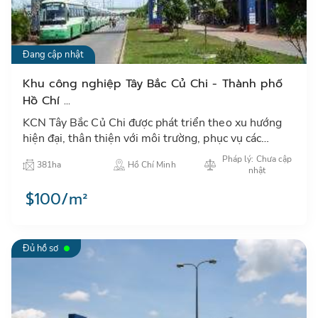
Đang cập nhật
Khu công nghiệp Tây Bắc Củ Chi - Thành phố
Hồ Chí ...
KCN Tây Bắc Củ Chi được phát triển theo xu hướng
hiện đại, thân thiện với môi trường, phục vụ các
ngành công nghiệp nhẹ, điện tử và các ngành công
Pháp lý: Chưa cập
381ha
Hồ Chí Minh
nghệ cao có l…
nhật
$100/m²
Đủ hồ sơ