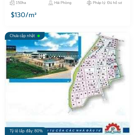
thuộc quận Đồ Sơn thành phố Hải Phòng…
150ha
Hải Phòng
Pháp lý: Đủ hồ sơ
$130/m²
Chưa cập nhật
Tỷ lệ lấp đầy: 80%