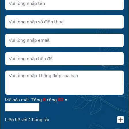
Mã bảo mật: Tổng
8
cộng
82
=
Liên hệ với Chúng tôi