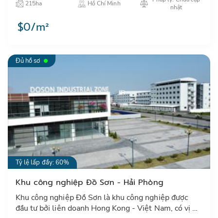
215ha
Hồ Chí Minh
nghệ cao có li…
nhật
$0/m²
Đủ hồ sơ
Tỷ lệ lấp đầy: 60%
Khu công nghiệp Đồ Sơn - Hải Phòng
Khu công nghiệp Đồ Sơn là khu công nghiệp được
đầu tư bởi liên doanh Hong Kong - Việt Nam, có vị trí