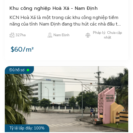
Khu công nghiệp Hoà Xá - Nam Định
KCN Hoà Xá là một trong các khu công nghiệp tiềm
năng của tỉnh Nam Định đang thu hút các nhà đầu tư
trong và ngoài nước đặc biệt các NĐT Nhật Bản, Hàn
Pháp lý: Chưa cập
327ha
Nam Định
Quốc, Đài…
nhật
$60/m²
Đủ hồ sơ
Tỷ lệ lấp đầy: 100%