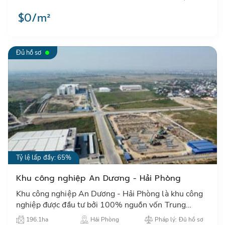
$0/m²
Đủ hồ sơ
Tỷ lệ lấp đầy: 65%
Khu công nghiệp An Dương - Hải Phòng
Khu công nghiệp An Dương - Hải Phòng là khu công
nghiệp được đầu tư bởi 100% nguồn vốn Trung
Quốc, nằm tại phía Tây Bắc - Thành phố Hải Phòng…
196.1ha
Hải Phòng
Pháp lý: Đủ hồ sơ