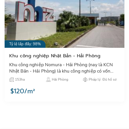
Tỷ lệ lấp đầy: 98%
Khu công nghiệp Nhật Bản - Hải Phòng
Khu công nghiệp Nomura - Hải Phòng (nay là KCN
Nhật Bản - Hải Phòng) là khu công nghiệp có vốn
đầu tư nước ngoài đầu tiên tại miền Bắc, với nhiều
153ha
Hải Phòng
Pháp lý: Đủ hồ sơ
nhà đầu tư Nhậ…
$120/m²