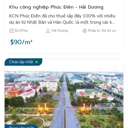
Khu công nghiệp Phúc Điền - Hải Dương
KCN Phúc Điền đã cho thuê lấp đầy 100% với nhiều
dự án từ Nhật Bản và Hàn Quốc, là một trong các khu
công nghệp thu hút đầu tư tiêu biểu của tỉnh Hải
82.87ha
Hải Dương
Pháp lý: Đủ hồ sơ
Dương…
$90/m²
Chưa cập nhật