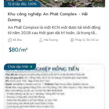
Tỷ lệ lấp đầy: 100%
Khu công nghiệp An Phát Complex - Hải
Dương
An Phát Complex là một KCN mới được tái khởi động
từ năm 2018 sau thời gian dài trì hoãn, là trung tâm
thu hút đầu tư công nghiệp tại khu vực thành phố Hải
46.4ha
Hải Dương
Pháp lý: Đủ hồ sơ
Dươn…
$80/m²
Chưa cập nhật