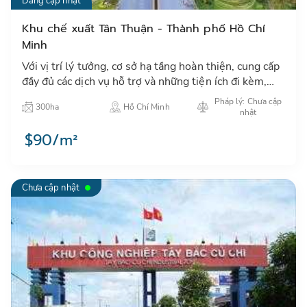
Đang cập nhật
Khu chế xuất Tân Thuận - Thành phố Hồ Chí
Minh
Với vị trí lý tưởng, cơ sở hạ tầng hoàn thiện, cung cấp
đầy đủ các dịch vụ hỗ trợ và những tiện ích đi kèm,
KCX Tân Thuận đem tới môi trường hoạt động tốt
Pháp lý: Chưa cập
300ha
Hồ Chí Minh
nhất …
nhật
$90/m²
Chưa cập nhật