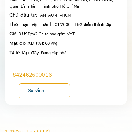
Địa chỉ:
Lô 16, đường số 2, KCN Tân Tạo, P. Tân Tạo A,
Quận Bình Tân, Thành phố Hồ Chí Minh
Chủ đầu tư:
TANTAO-IP-HCM
Thời hạn vận hành:
01/2000 -
Thời điểm thành lập
: ---
Giá:
0 USD/m2 Chưa bao gồm VAT
Mật độ XD (%):
60 (%)
Tỷ lệ lấp đầy:
Đang cập nhật
+842462600016
So sánh
Thông tin chi tiết
2