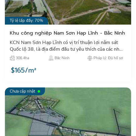
Tỷ lệ lấp đầy: 70%
Khu công nghiệp Nam Sơn Hạp Lĩnh - Bắc Ninh
KCN Nam Sơn Hạp Lĩnh có vị trí thuận lợi nằm sát
Quốc lộ 38, là địa điểm đầu tư yêu thích của các nhà
đầu tư lớn trong và ngoài nước.…
306.4ha
Bắc Ninh
Pháp lý: Đủ hồ sơ
$165/m²
Chưa cập nhật