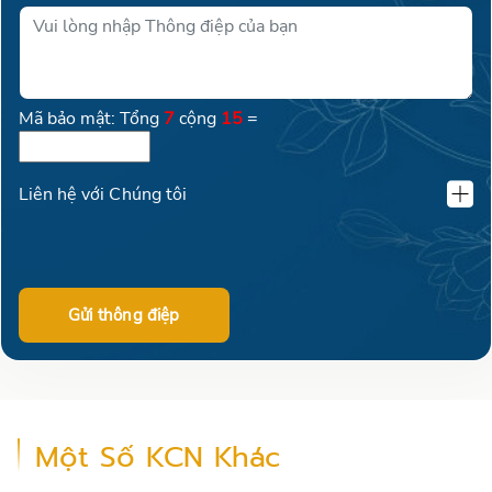
Mã bảo mật: Tổng
7
cộng
15
=
Liên hệ với Chúng tôi
KLAND VIỆT NAM
02462600016
Gửi thông điệp
0399 69 77 09
Một Số KCN Khác
+84904128071