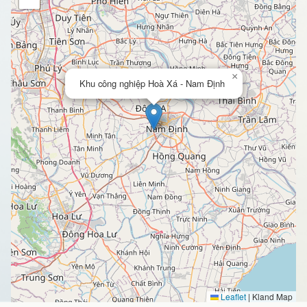
×
Khu công nghiệp Hoà Xá - Nam Định
Leaflet
|
Kland Map