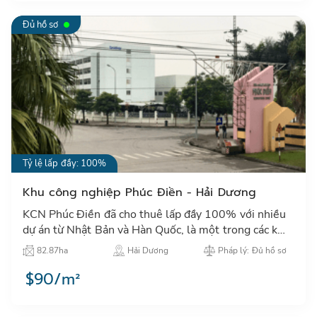
Đủ hồ sơ
Tỷ lệ lấp đầy: 100%
Khu công nghiệp Phúc Điền - Hải Dương
KCN Phúc Điền đã cho thuê lấp đầy 100% với nhiều
dự án từ Nhật Bản và Hàn Quốc, là một trong các khu
công nghệp thu hút đầu tư tiêu biểu của tỉnh Hải
82.87ha
Hải Dương
Pháp lý: Đủ hồ sơ
Dương…
$90/m²