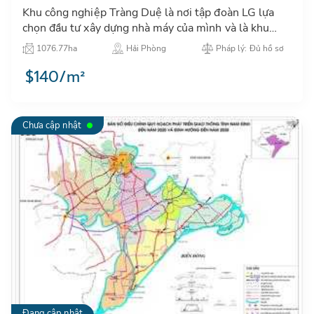
Khu công nghiệp Tràng Duệ là nơi tập đoàn LG lựa
chọn đầu tư xây dựng nhà máy của mình và là khu
công nghiệp có hạ tầng công nghiệp đồng bộ, hiện
1076.77ha
Hải Phòng
Pháp lý: Đủ hồ sơ
đại…
$140/m²
Chưa cập nhật
Đang cập nhật