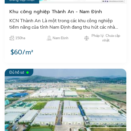
Khu công nghiệp Thành An - Nam Định
KCN Thành An Là một trong các khu công nghiệp
tiềm năng của tỉnh Nam Định đang thu hút các nhà
đầu tư trong và ngoài nước đặc biệt các NĐT Nhật
Pháp lý: Chưa cập
150ha
Nam Định
Bản, Hàn Quốc, Đ…
nhật
$60/m²
Đủ hồ sơ