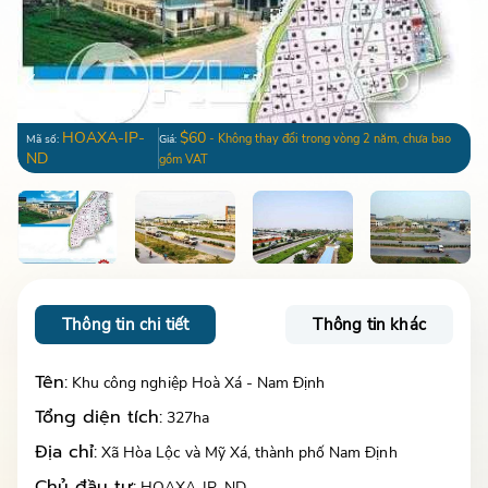
HOAXA-IP-
$60
- Không thay đổi trong vòng 2 năm, chưa bao
Mã số:
Giá:
ND
gồm VAT
Thông tin chi tiết
Thông tin khác
Tên:
Khu công nghiệp Hoà Xá - Nam Định
Tổng diện tích:
327ha
Địa chỉ:
Xã Hòa Lộc và Mỹ Xá, thành phố Nam Định
Chủ đầu tư:
HOAXA-IP-ND