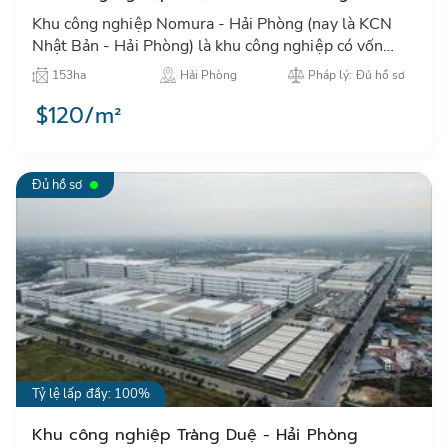
Khu công nghiệp Nomura - Hải Phòng (nay là KCN
Nhật Bản - Hải Phòng) là khu công nghiệp có vốn
đầu tư nước ngoài đầu tiên tại miền Bắc, với nhiều
153ha
Hải Phòng
Pháp lý: Đủ hồ sơ
nhà đầu tư Nhậ…
$120/m²
Đủ hồ sơ
Tỷ lệ lấp đầy: 100%
Khu công nghiệp Tràng Duệ - Hải Phòng