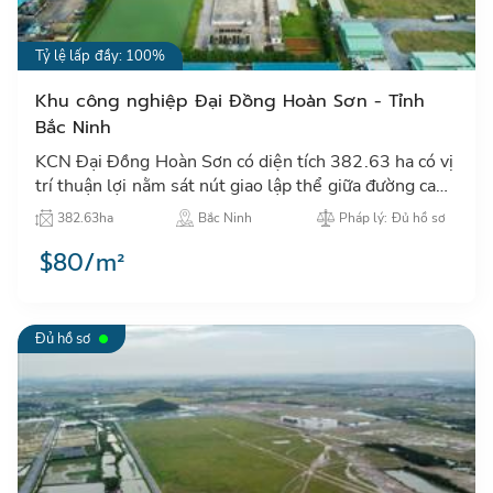
Tỷ lệ lấp đầy: 100%
Khu công nghiệp Đại Đồng Hoàn Sơn - Tỉnh
Bắc Ninh
KCN Đại Đồng Hoàn Sơn có diện tích 382.63 ha có vị
trí thuận lợi nằm sát nút giao lập thể giữa đường cao
tốc Hà Nội-Lạng Sơn và đường tỉnh lộ 295…
382.63ha
Bắc Ninh
Pháp lý: Đủ hồ sơ
$80/m²
Đủ hồ sơ