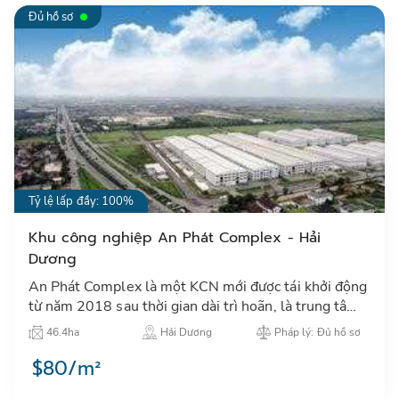
Đủ hồ sơ
+84974615832
0399.697.709
Tỷ lệ lấp đầy: 100%
Khu công nghiệp An Phát Complex - Hải
Dương
An Phát Complex là một KCN mới được tái khởi động
từ năm 2018 sau thời gian dài trì hoãn, là trung tâm
thu hút đầu tư công nghiệp tại khu vực thành phố Hải
46.4ha
Hải Dương
Pháp lý: Đủ hồ sơ
Dươn…
$80/m²