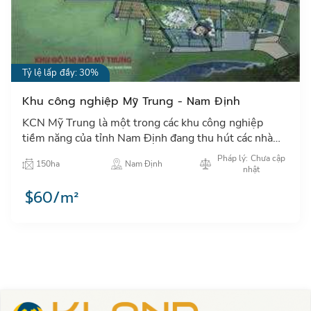
Tỷ lệ lấp đầy: 30%
Khu công nghiệp Mỹ Trung - Nam Định
KCN Mỹ Trung là một trong các khu công nghiệp
tiềm năng của tỉnh Nam Định đang thu hút các nhà
đầu tư trong và ngoài nước đặc biệt các NĐT Nhật
Pháp lý: Chưa cập
150ha
Nam Định
Bản, Hàn Quốc, Đ…
nhật
$60/m²