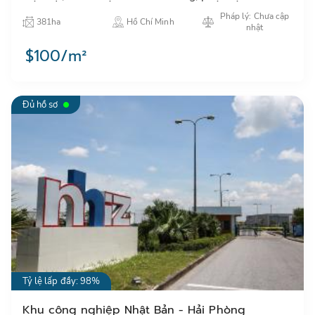
ngành công nghiệp nhẹ, điện tử và các ngành công
Pháp lý: Chưa cập
381ha
Hồ Chí Minh
nghệ cao có l…
nhật
$100/m²
Đủ hồ sơ
Tỷ lệ lấp đầy: 98%
Khu công nghiệp Nhật Bản - Hải Phòng