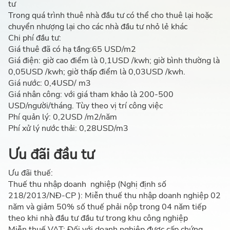
tư
Trong quá trình thuê nhà đầu tư có thể cho thuê lại hoặc
chuyển nhượng lại cho các nhà đầu tư nhỏ lẻ khác
Chi phí đầu tư:
Giá thuê đã có hạ tầng:65 USD/m2
Giá điện: giờ cao điểm là 0,1USD /kwh; giờ bình thường là
0,05USD /kwh; giờ thấp điểm là 0,03USD /kwh.
Giá nước: 0,4USD/ m3
Giá nhân công: với giá tham khảo là 200-500
USD/người/tháng. Tùy theo vị trí công việc
Phí quản lý: 0,2USD /m2/năm
Phí xử lý nước thải: 0,28USD/m3
Ưu đãi đầu tư
Ưu đãi thuế:
Thuế thu nhập doanh nghiệp (Nghị định số
218/2013/NĐ-CP ): Miễn thuế thu nhập doanh nghiệp 02
năm và giảm 50% số thuế phải nộp trong 04 năm tiếp
theo khi nhà đầu tư đầu tư trong khu công nghiệp
Miễn thuế VAT: Đối với doanh nghiệp được cấp chứng