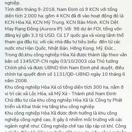
nghiệp.
Tính đến tháng 9-2018, Nam Định có 9 KCN với tổng
diện tích 2.000 ha; gồm 4 KCN đã đi vào hoạt động đó là
KCN Hòa Xá, KCN Mỹ Trung, KCN Bảo Minh, KCN Dệt
May Rạng Đông (Aurora IP) .Với 98 dự án FDI, tổng vốn
đăng ký gần 3,3 tỷ USD. Có 17 quốc gia và vùng lãnh thổ
tham gia đầu tư, với các nhà đầu tư tiêu biểu đến từ các
nước như Hàn Quốc, Nhật Bản, Hồng Kong, Mỹ, Đức…
Trong đó,khu công nghiệp Hòa Xá được thành lập theo văn
bản số 1345/CP-CN ngày 03/10/2003 của Thủ tướng
Chính phủ và được UBND tỉnh Nam Định phê duyệt, điều
chỉnh tại quyết định số 1131/QĐ-UBND ngày 10 tháng 6
năm 2008.
Khu công nghiệp Hòa Xá có tổng diện tích 300 ha, nằm ở
vị trí các xã Lộc Hòa, xã Mỹ Xá - Thành phố Nam Định
Chủ đầu tư của khu công nghiệp Hòa Xã là: Công ty Phát
triển và Khai thác Hạ tầng khu công nghiệp
Khu công nghiệp Hòa Xã đươc định hướng là khu công
nghiệp công nghệ cao, ít gây ô nhiễm môi trường với các
ngành nghề như: Công nghiệp chế tạo lắp ráp cơ khí, Công