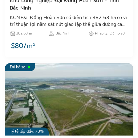
Khu công nghiệp Đại Đồng Hoàn Sơn - Tỉnh
Bắc Ninh
KCN Đại Đồng Hoàn Sơn có diện tích 382.63 ha có vị
trí thuận lợi nằm sát nút giao lập thể giữa đường cao
tốc Hà Nội-Lạng Sơn và đường tỉnh lộ 295…
382.63ha
Bắc Ninh
Pháp lý: Đủ hồ sơ
$80/m²
Đủ hồ sơ
Tỷ lệ lấp đầy: 70%