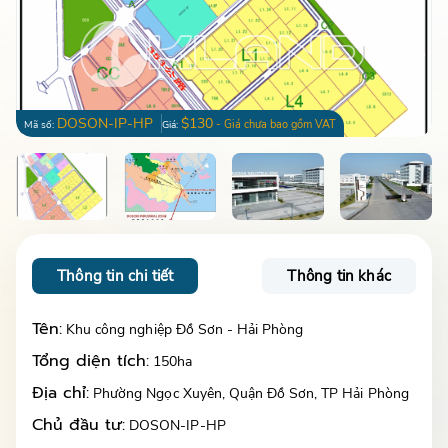
DOSON-IP-HP
$130
- Giá chưa bao gồm VAT
Mã số:
Giá:
Thông tin chi tiết
Thông tin khác
Tên:
Khu công nghiệp Đồ Sơn - Hải Phòng
Tổng diện tích:
150ha
Địa chỉ:
Phường Ngọc Xuyên, Quận Đồ Sơn, TP Hải Phòng
Chủ đầu tư:
DOSON-IP-HP