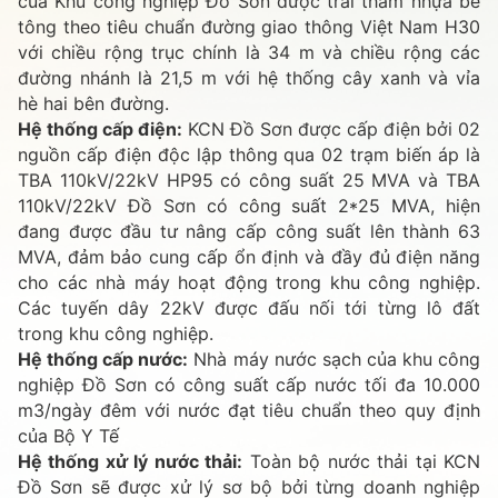
của Khu công nghiệp Đồ Sơn được trải thảm nhựa bê
tông theo tiêu chuẩn đường giao thông Việt Nam H30
với chiều rộng trục chính là 34 m và chiều rộng các
đường nhánh là 21,5 m với hệ thống cây xanh và vỉa
hè hai bên đường.
Hệ thống cấp điện:
KCN Đồ Sơn được cấp điện bởi 02
nguồn cấp điện độc lập thông qua 02 trạm biến áp là
TBA 110kV/22kV HP95 có công suất 25 MVA và TBA
110kV/22kV Đồ Sơn có công suất 2*25 MVA, hiện
đang được đầu tư nâng cấp công suất lên thành 63
MVA, đảm bảo cung cấp ổn định và đầy đủ điện năng
cho các nhà máy hoạt động trong khu công nghiệp.
Các tuyến dây 22kV được đấu nối tới từng lô đất
trong khu công nghiệp.
Hệ thống cấp nước:
Nhà máy nước sạch của khu công
nghiệp Đồ Sơn có công suất cấp nước tối đa 10.000
m3/ngày đêm với nước đạt tiêu chuẩn theo quy định
của Bộ Y Tế
Hệ thống xử lý nước thải:
Toàn bộ nước thải tại KCN
Đồ Sơn sẽ được xử lý sơ bộ bởi từng doanh nghiệp