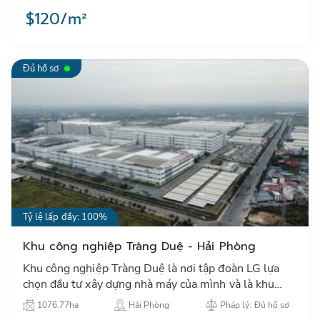
nhà đầu tư Nhậ…
$120/m²
Đủ hồ sơ
Tỷ lệ lấp đầy: 100%
Khu công nghiệp Tràng Duệ - Hải Phòng
Khu công nghiệp Tràng Duệ là nơi tập đoàn LG lựa
chọn đầu tư xây dựng nhà máy của mình và là khu
công nghiệp có hạ tầng công nghiệp đồng bộ, hiện
1076.77ha
Hải Phòng
Pháp lý: Đủ hồ sơ
đại…