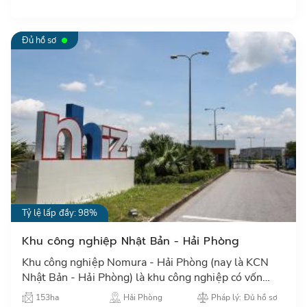
Đủ hồ sơ
Tỷ lệ lấp đầy: 98%
Khu công nghiệp Nhật Bản - Hải Phòng
Khu công nghiệp Nomura - Hải Phòng (nay là KCN
Nhật Bản - Hải Phòng) là khu công nghiệp có vốn
đầu tư nước ngoài đầu tiên tại miền Bắc, với nhiều
153ha
Hải Phòng
Pháp lý: Đủ hồ sơ