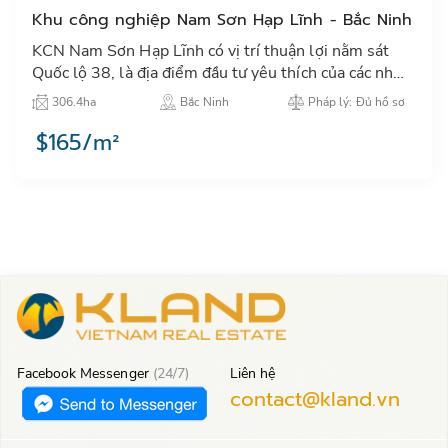
Khu công nghiệp Nam Sơn Hạp Lĩnh - Bắc Ninh
KCN Nam Sơn Hạp Lĩnh có vị trí thuận lợi nằm sát
Quốc lộ 38, là địa điểm đầu tư yêu thích của các nhà
đầu tư lớn trong và ngoài nước.…
306.4ha
Bắc Ninh
Pháp lý: Đủ hồ sơ
$165/m²
Facebook Messenger
(24/7)
Liên hệ
contact@kland.vn