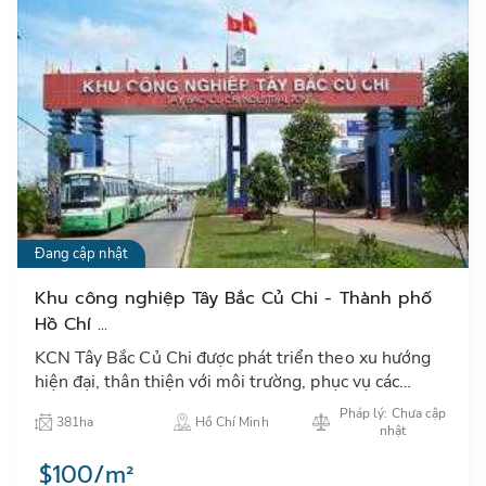
Đang cập nhật
Khu công nghiệp Tây Bắc Củ Chi - Thành phố
Hồ Chí ...
KCN Tây Bắc Củ Chi được phát triển theo xu hướng
hiện đại, thân thiện với môi trường, phục vụ các
ngành công nghiệp nhẹ, điện tử và các ngành công
Pháp lý: Chưa cập
381ha
Hồ Chí Minh
nghệ cao có l…
nhật
$100/m²