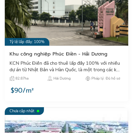
Tỷ lệ lấp đầy: 100%
Khu công nghiệp Phúc Điền - Hải Dương
KCN Phúc Điền đã cho thuê lấp đầy 100% với nhiều
dự án từ Nhật Bản và Hàn Quốc, là một trong các khu
công nghệp thu hút đầu tư tiêu biểu của tỉnh Hải
82.87ha
Hải Dương
Pháp lý: Đủ hồ sơ
Dương…
$90/m²
Chưa cập nhật