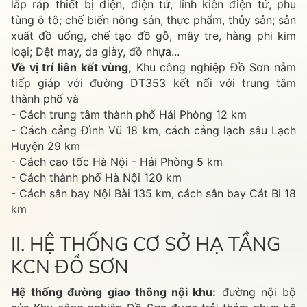
lắp ráp thiết bị điện, điện tử, linh kiện điện tử, phụ
tùng ô tô; chế biến nông sản, thực phẩm, thủy sản; sản
xuất đồ uống, chế tạo đồ gỗ, mây tre, hàng phi kim
loại; Dệt may, da giày, đồ nhựa...
Về vị trí liên kết vùng,
Khu công nghiệp Đồ Sơn nằm
tiếp giáp với đường DT353 kết nối với trung tâm
thành phố và
- Cách trung tâm thành phố Hải Phòng 12 km
- Cách cảng Đình Vũ 18 km, cách cảng lạch sâu Lạch
Huyện 29 km
- Cách cao tốc Hà Nội - Hải Phòng 5 km
- Cách thành phố Hà Nội 120 km
- Cách sân bay Nội Bài 135 km, cách sân bay Cát Bi 18
km
II. HỆ THỐNG CƠ SỞ HẠ TẦNG
KCN ĐỒ SƠN
Hệ thống đường giao thông nội khu:
đường nội bộ