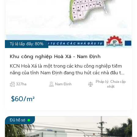
Tỷ lệ lấp đầy: 80%
Khu công nghiệp Hoà Xá - Nam Định
KCN Hoà Xá là một trong các khu công nghiệp tiềm
năng của tỉnh Nam Định đang thu hút các nhà đầu tư
trong và ngoài nước đặc biệt các NĐT Nhật Bản, Hàn
Pháp lý: Chưa cập
327ha
Nam Định
Quốc, Đài…
nhật
$60/m²
Đủ hồ sơ