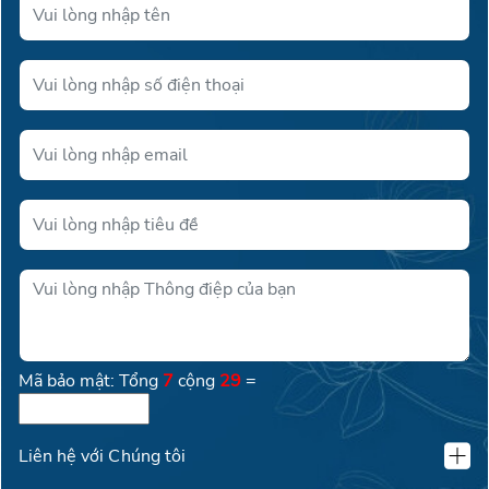
Mã bảo mật: Tổng
7
cộng
29
=
Liên hệ với Chúng tôi