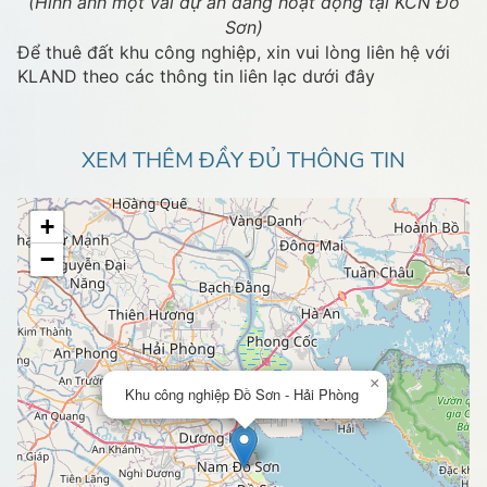
(Hình ảnh một vài dự án đang hoạt động tại KCN Đồ
Sơn)
Để thuê đất khu công nghiệp, xin vui lòng liên hệ với
KLAND theo các thông tin liên lạc dưới đây
XEM THÊM ĐẦY ĐỦ THÔNG TIN
+
−
×
Khu công nghiệp Đồ Sơn - Hải Phòng