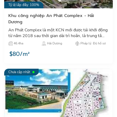
Tỷ lệ lấp đầy: 100%
Khu công nghiệp An Phát Complex - Hải
Dương
An Phát Complex là một KCN mới được tái khởi động
từ năm 2018 sau thời gian dài trì hoãn, là trung tâm
thu hút đầu tư công nghiệp tại khu vực thành phố Hải
46.4ha
Hải Dương
Pháp lý: Đủ hồ sơ
Dươn…
$80/m²
Chưa cập nhật