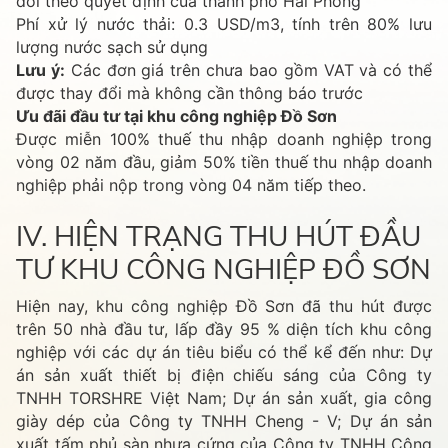
đổi theo quyết định của thành phố Hải Phòng
Phí xử lý nước thải: 0.3 USD/m3, tính trên 80% lưu
lượng nước sạch sử dụng
Lưu ý:
Các đơn giá trên chưa bao gồm VAT và có thể
được thay đổi mà không cần thông báo trước
Ưu đãi đầu tư tại khu công nghiệp Đồ Sơn
Được miễn 100% thuế thu nhập doanh nghiệp trong
vòng 02 năm đầu, giảm 50% tiền thuế thu nhập doanh
nghiệp phải nộp trong vòng 04 năm tiếp theo.
IV. HIỆN TRẠNG THU HÚT ĐẦU
TƯ KHU CÔNG NGHIỆP ĐỒ SƠN
Hiện nay, khu công nghiệp Đồ Sơn đã thu hút được
trên 50 nhà đầu tư, lấp đầy 95 % diện tích khu công
nghiệp với các dự án tiêu biểu có thể kể đến như: Dự
án sản xuất thiết bị điện chiếu sáng của Công ty
TNHH TORSHRE Việt Nam; Dự án sản xuất, gia công
giày dép của Công ty TNHH Cheng - V; Dự án sản
xuất tấm phủ sàn nhựa cứng của Công ty TNHH Công