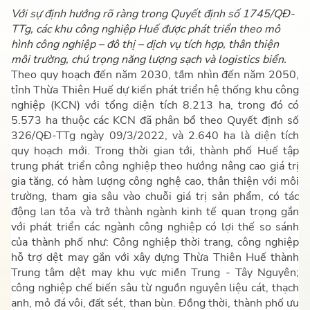
Với sự định hướng rõ ràng trong Quyết định số 1745/QĐ-
TTg, các khu công nghiệp Huế được phát triển theo mô
hình công nghiệp – đô thị – dịch vụ tích hợp, thân thiện
môi trường, chú trọng năng lượng sạch và logistics biển.
Theo quy hoạch đến năm 2030, tầm nhìn đến năm 2050,
tỉnh Thừa Thiên Huế dự kiến phát triển hệ thống khu công
nghiệp (KCN) với tổng diện tích 8.213 ha, trong đó có
5.573 ha thuộc các KCN đã phân bổ theo Quyết định số
326/QĐ-TTg ngày 09/3/2022, và 2.640 ha là diện tích
quy hoạch mới. Trong thời gian tới, thành phố Huế tập
trung phát triển công nghiệp theo hướng nâng cao giá trị
gia tăng, có hàm lượng công nghệ cao, thân thiện với môi
trường, tham gia sâu vào chuỗi giá trị sản phẩm, có tác
động lan tỏa và trở thành ngành kinh tế quan trọng gắn
với phát triển các ngành công nghiệp có lợi thế so sánh
của thành phố như: Công nghiệp thời trang, công nghiệp
hỗ trợ dệt may gắn với xây dựng Thừa Thiên Huế thành
Trung tâm dệt may khu vực miền Trung - Tây Nguyên;
công nghiệp chế biến sâu từ nguồn nguyên liệu cát, thạch
anh, mỏ đá vôi, đất sét, than bùn. Đồng thời, thành phố ưu