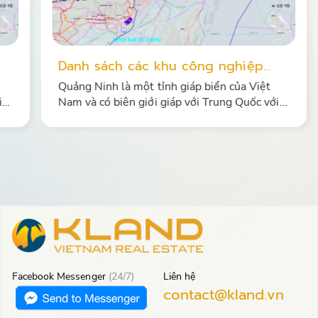
Danh sách các khu công nghiệp
i
tỉnh Quảng Ninh sau sáp nhập (mới
Quảng Ninh là một tỉnh giáp biển của Việt
i
nhất)
Nam và có biên giới giáp với Trung Quốc với
đầy đủ cảng biển, đường cao tốc, sân bay,
đường sắt và đường thủy nội địa…
Facebook Messenger
(24/7)
Liên hệ
contact@kland.vn