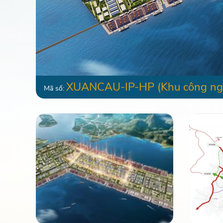
XUANCAU-IP-HP
(Khu công ng
Mã số: