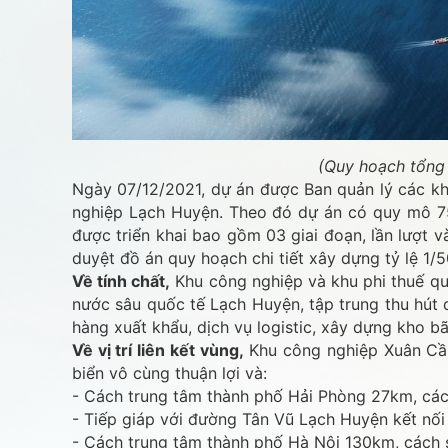
(Quy hoạch tổng 
Ngày 07/12/2021, dự án được Ban quản lý các khu
nghiệp Lạch Huyện. Theo đó dự án có quy mô 75
được triển khai bao gồm 03 giai đoạn, lần lượt
duyệt đồ án quy hoạch chi tiết xây dựng tỷ lệ 1/
Về tính chất,
Khu công nghiệp và khu phi thuế qu
nước sâu quốc tế Lạch Huyện, tập trung thu hút 
hàng xuất khẩu, dịch vụ logistic, xây dựng kho b
Về vị trí liên kết vùng,
Khu công nghiệp Xuân Cầu
biển vô cùng thuận lợi và:
- Cách trung tâm thành phố Hải Phòng 27km, các
- Tiếp giáp với đường Tân Vũ Lạch Huyện kết nối
- Cách trung tâm thành phố Hà Nội 130km, cách 