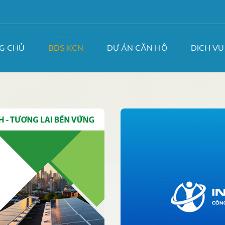
G CHỦ
BĐS KCN
DỰ ÁN CĂN HỘ
DỊCH VỤ