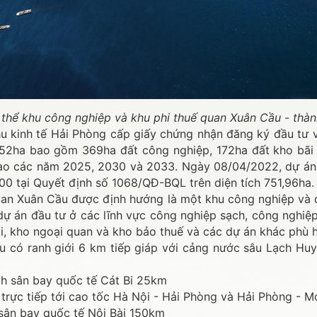
thể khu công nghiệp và khu phi thuế quan Xuân Cầu - thà
 kinh tế Hải Phòng cấp giấy chứng nhận đăng ký đầu tư với
2ha bao gồm 369ha đất công nghiệp, 172ha đất kho bãi lo
 vào các năm 2025, 2030 và 2033. Ngày 08/04/2022, dự án
500 tại Quyết định số 1068/QĐ-BQL trên diện tích 751,96ha
an Xuân Cầu được định hướng là một khu công nghiệp và d
dự án đầu tư ở các lĩnh vực công nghiệp sạch, công nghiệp 
ãi, kho ngoại quan và kho bảo thuế và các dự án khác phù 
 có ranh giới 6 km tiếp giáp với cảng nước sâu Lạch Huy
h sân bay quốc tế Cát Bi 25km
 trực tiếp tới cao tốc Hà Nội - Hải Phòng và Hải Phòng - 
sân bay quốc tế Nội Bài 150km