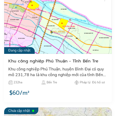
Đang cập nhật
Khu công nghiệp Phú Thuận - Tỉnh Bến Tre
Khu công nghiệp Phú Thuận, huyện Bình Đại có quy
mô 231,78 ha là khu công nghiệp mới của tỉnh Bến
Tre với vị trí kết nối giao thông thuận lợi…
232ha
Bến Tre
Pháp lý: Đủ hồ sơ
$60/m²
Chưa cập nhật