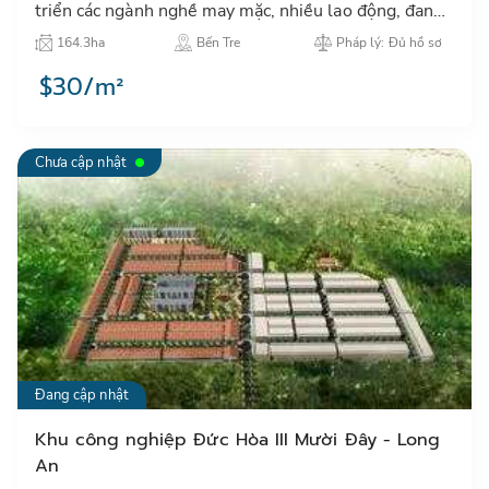
triển các ngành nghề may mặc, nhiều lao động, đang
thu hút các nhà đầu tư nước ngoài đến thuê đất, đầu
164.3ha
Bến Tre
Pháp lý: Đủ hồ sơ
tư xây d…
$30/m²
Chưa cập nhật
Đang cập nhật
Khu công nghiệp Đức Hòa III Mười Đây - Long
An