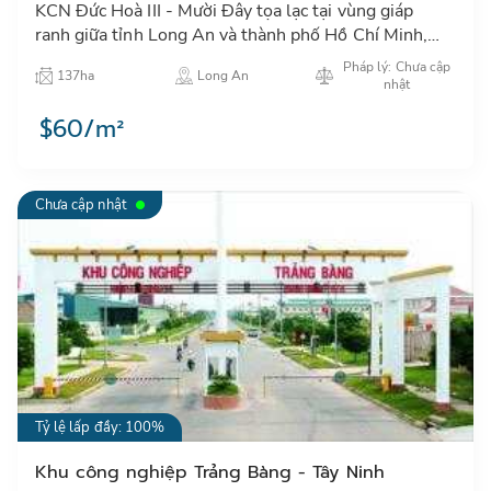
KCN Đức Hoà III - Mười Đây tọa lạc tại vùng giáp
ranh giữa tỉnh Long An và thành phố Hồ Chí Minh,
đây là khu vực thuận lợi để phát triển công nghiệp và
Pháp lý: Chưa cập
137ha
Long An
đô thị h…
nhật
$60/m²
Chưa cập nhật
Tỷ lệ lấp đầy: 100%
Khu công nghiệp Trảng Bàng - Tây Ninh