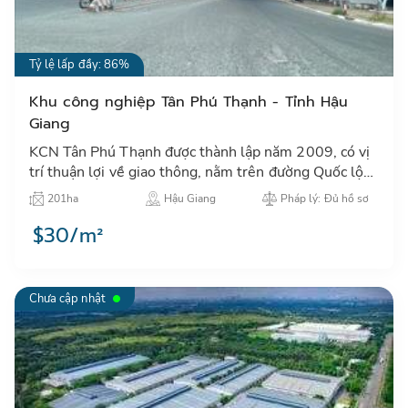
Tỷ lệ lấp đầy: 86%
Khu công nghiệp Tân Phú Thạnh - Tỉnh Hậu
Giang
KCN Tân Phú Thạnh được thành lập năm 2009, có vị
trí thuận lợi về giao thông, nằm trên đường Quốc lộ
1A, cách Sân bay quốc tế Cần Thơ khoảng 15 Km.…
201ha
Hậu Giang
Pháp lý: Đủ hồ sơ
$30/m²
Chưa cập nhật