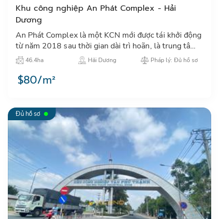
Khu công nghiệp An Phát Complex - Hải
Dương
An Phát Complex là một KCN mới được tái khởi động
từ năm 2018 sau thời gian dài trì hoãn, là trung tâm
thu hút đầu tư công nghiệp tại khu vực thành phố Hải
46.4ha
Hải Dương
Pháp lý: Đủ hồ sơ
Dươn…
$80/m²
Đủ hồ sơ