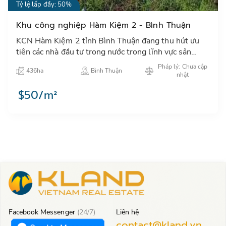
Tỷ lệ lấp đầy: 50%
Khu công nghiệp Hàm Kiệm 2 - Bình Thuận
KCN Hàm Kiệm 2 tỉnh Bình Thuận đang thu hút ưu
tiên các nhà đầu tư trong nước trong lĩnh vực sản
xuất chế biến nông lâm hải sản, may mặc và lương
Pháp lý: Chưa cập
436ha
Bình Thuận
thực thực phẩm…
nhật
$50/m²
Facebook Messenger
(24/7)
Liên hệ
contact@kland.vn