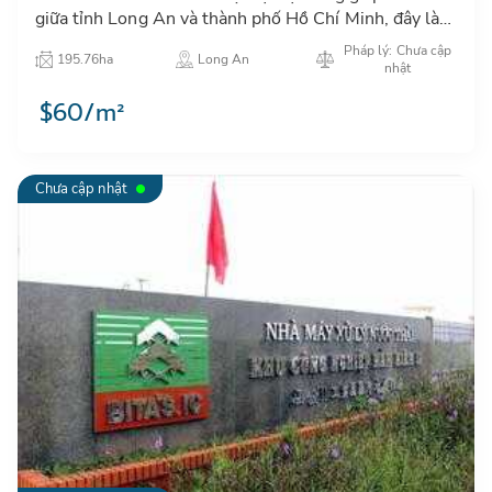
giữa tỉnh Long An và thành phố Hồ Chí Minh, đây là
khu vực thuận lợi để phát triển công nghiệp và đô thị
Pháp lý: Chưa cập
195.76ha
Long An
hóa…
nhật
$60/m²
Chưa cập nhật