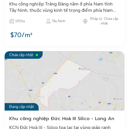
Khu công nghiệp Trảng Bàng nằm ở phía Nam tỉnh
Tây Ninh, thuộc vùng kinh tế trọng điểm phía Nam
Việt Nam. Giáp ranh với huyện Củ Chi, thành phố Hồ
Pháp lý: Chưa cập
191ha
Tây Ninh
Chí Minh…
nhật
$70/m²
Chưa cập nhật
Đang cập nhật
Khu công nghiệp Đức Hoà III Silico - Long An
KCN Đức Hoà III - Silico tọa lạc tại vùng giáp ranh