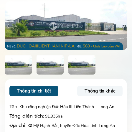
DUCHOAIIILIENTHANH-IP-LA
$60
- Chưa bao gồm VAT
Mã số:
Giá:
Thông tin chi tiết
Thông tin khác
Tên:
Khu công nghiệp Đức Hòa III Liên Thành - Long An
Tổng diện tích:
91.935ha
Địa chỉ:
Xã Mỹ Hạnh Bắc, huyện Đức Hòa, tỉnh Long An