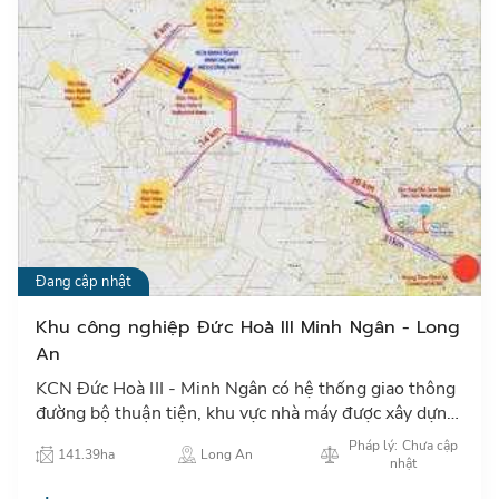
Đang cập nhật
Khu công nghiệp Đức Hoà III Minh Ngân - Long
An
KCN Đức Hoà III - Minh Ngân có hệ thống giao thông
đường bộ thuận tiện, khu vực nhà máy được xây dựng
cơ sở hạ tầng hoàn chỉnh…
Pháp lý: Chưa cập
141.39ha
Long An
nhật