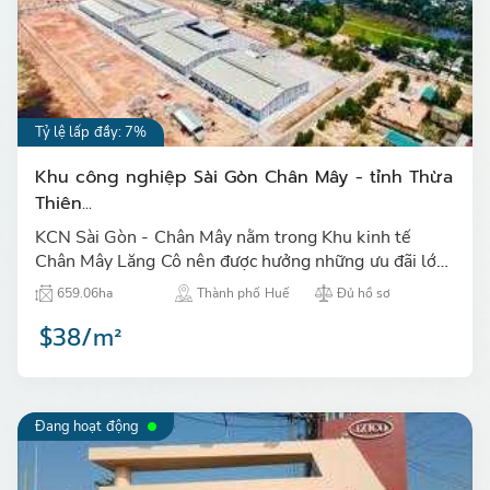
Tỷ lệ lấp đầy: 7%
Khu công nghiệp Sài Gòn Chân Mây - tỉnh Thừa
Thiên...
KCN Sài Gòn - Chân Mây nằm trong Khu kinh tế
Chân Mây Lăng Cô nên được hưởng những ưu đãi lớn
về thuế, ngoài ra KCN nằm gần cảng Chân Mây thuận
659.06ha
Thành phố Huế
Đủ hồ sơ
tiện cho việc xu…
$38/m²
Đang hoạt động