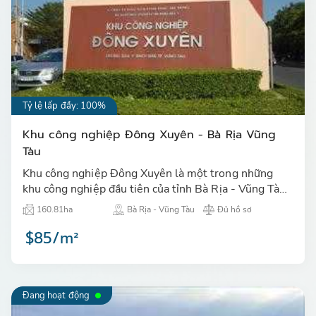
Tỷ lệ lấp đầy: 100%
Khu công nghiệp Đông Xuyên - Bà Rịa Vũng
Tàu
Khu công nghiệp Đông Xuyên là một trong những
khu công nghiệp đầu tiên của tỉnh Bà Rịa - Vũng Tàu,
đi vào vận hành từ năm 1996 và đã lấp đầy 100%…
160.81ha
Bà Rịa - Vũng Tàu
Đủ hồ sơ
$85/m²
Đang hoạt động