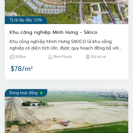
Tỷ lệ lấp đầy: 10%
Khu công nghiệp Minh Hưng - Sikico
Khu công nghiệp Minh Hưng SIKICO là khu công
nghiệp có diện tích lớn, được quy hoạch đồng bộ với
các phân khu sản xuất và thương mại dịch vụ hiện
655ha
Bình Phước
Đủ hồ sơ
đại…
$78/m²
Đang hoạt động