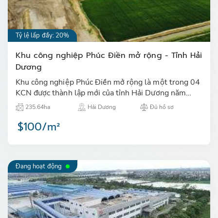
Tỷ lệ lấp đầy: 20%
Khu công nghiệp Phúc Điền mở rộng - Tỉnh Hải
Dương
Khu công nghiệp Phúc Điền mở rộng là một trong 04
KCN được thành lập mới của tỉnh Hải Dương năm
2021, là địa điểm đầu tư mới khi các KCN cũ hầu như
235.64ha
Hải Dương
Đủ hồ sơ
đã lấp đầy…
$100/m²
Đang hoạt động