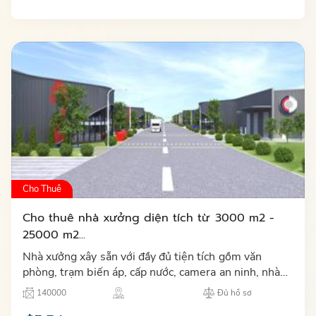
Cho Thuê
Cho thuê nhà xưởng diện tích từ 3000 m2 -
25000 m2...
Nhà xưởng xây sẵn với đầy đủ tiện tích gồm văn
phòng, trạm biến áp, cấp nước, camera an ninh, nhà
ăn, khu tập thể thao, hệ thống internet, nhà để xe,
140000
Đủ hồ sơ
PCCC tự độ…