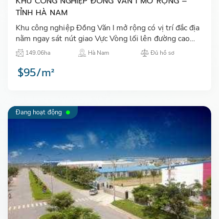
KHU CÔNG NGHIỆP ĐỒNG VĂN I MỞ RỘNG –
TỈNH HÀ NAM
Khu công nghiệp Đồng Văn I mở rộng có vị trí đắc địa
nằm ngay sát nút giao Vực Vòng lối lên đường cao
tốc Cầu Giẽ - Ninh Bình, cách trung tâm thủ đô Hà
149.06ha
Hà Nam
Đủ hồ sơ
Nội hơn …
$95/m²
Đang hoạt động