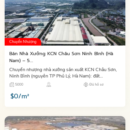
Chuyển Nhượng
Bán Nhà Xưởng KCN Châu Sơn Ninh Bình (Hà
Nam) – 5....
Chuyển nhượng nhà xưởng sản xuất KCN Châu Sơn,
Ninh Bình (nguyên TP Phủ Lý, Hà Nam): đất
5.000m², sàn 3.771m², hoàn công 2024–2025, sổ
5000
Đủ hồ sơ
hồng và hồ sơ pháp lý đầy…
$0/m²