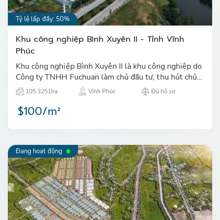
Tỷ lệ lấp đầy: 50%
Khu công nghiệp Bình Xuyên II - Tỉnh Vĩnh
Phúc
Khu công nghiệp Bình Xuyên II là khu công nghiệp do
Công ty TNHH Fuchuan làm chủ đầu tư, thu hút chủ
yếu các ngành sản xuất sạch, đã lấp đầy 100% Giai
105.3251ha
Vĩnh Phúc
Đủ hồ sơ
đoạn 1…
$100/m²
Đang hoạt động