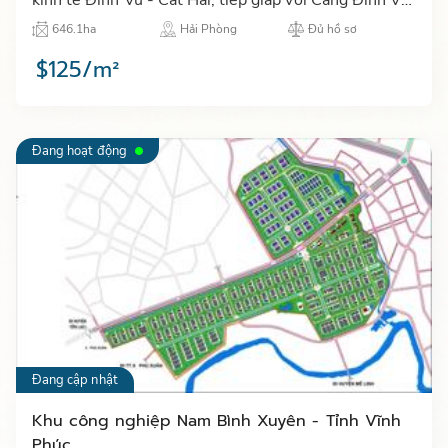
và kết nối thuận tiện với tuyến cao tốc Hà Nội - Hải
646.1ha
Hải Phòng
Đủ hồ sơ
Phò…
$125/m²
Đang hoạt động
Đang cập nhật
Khu công nghiệp Nam Bình Xuyên - Tỉnh Vĩnh
Phúc