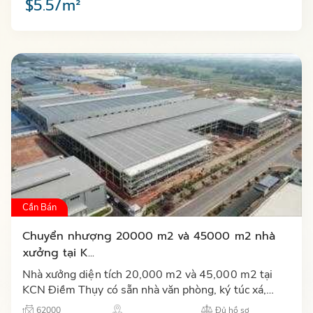
$5.5/m²
Cần Bán
Chuyển nhượng 20000 m2 và 45000 m2 nhà
xưởng tại K...
Nhà xưởng diện tích 20,000 m2 và 45,000 m2 tại
KCN Điềm Thụy có sẵn nhà văn phòng, ký túc xá,
căng tin, nhà bảo vệ, hệ thống PCCC và trạm điện
62000
Đủ hồ sơ