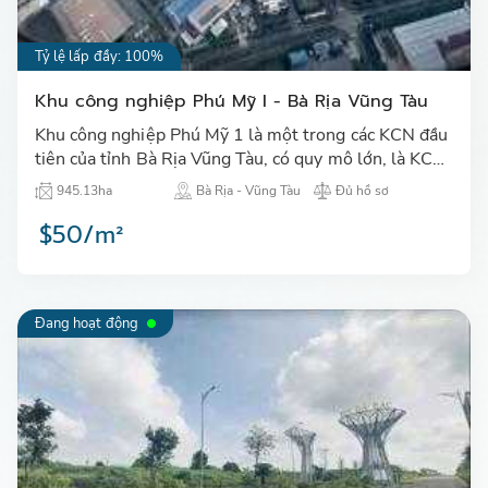
Tỷ lệ lấp đầy: 100%
Khu công nghiệp Phú Mỹ I - Bà Rịa Vũng Tàu
Khu công nghiệp Phú Mỹ 1 là một trong các KCN đầu
tiên của tỉnh Bà Rịa Vũng Tàu, có quy mô lớn, là KCN
đóng vài trò lớn góp phần phát triển sản xuất tại
945.13ha
Bà Rịa - Vũng Tàu
Đủ hồ sơ
tỉnh…
$50/m²
Đang hoạt động