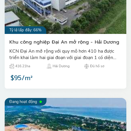
Tỷ lệ lấp đầy: 66%
Khu công nghiệp Đại An mở rộng - Hải Dương
KCN Đại An mở rộng với quy mô hơn 410 ha được
triển khai làm hai giai đoạn với giai đoạn 1 có diện
tích là 189,02 ha, GĐ1 đã cho thuê lấp đầy trên 85
416.21ha
Hải Dương
Đủ hồ sơ
%…
$95/m²
Đang hoạt động