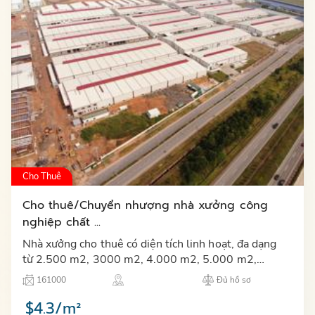
Cho Thuê
Cho thuê/Chuyển nhượng nhà xưởng công
nghiệp chất ...
Nhà xưởng cho thuê có diện tích linh hoạt, đa dạng
từ 2.500 m2, 3000 m2, 4.000 m2, 5.000 m2,
8.000 m2, 10.000 m2 xây sẵn, đầy đủ tiện ích, văn
161000
Đủ hồ sơ
phòng và hệ thống…
$4.3/m²