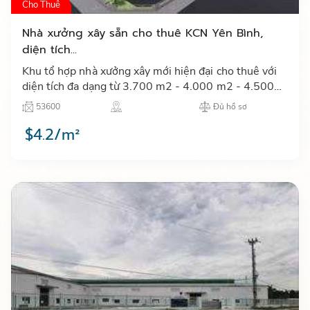
Cho Thuê
Nhà xưởng xây sẵn cho thuê KCN Yên Bình,
diện tích...
Khu tổ hợp nhà xưởng xây mới hiện đại cho thuê với
diện tích đa dạng từ 3.700 m2 - 4.000 m2 - 4.500
m2 - 6.500 m2 tại khu công nghiệp Yên Bình tỉnh
53600
Đủ hồ sơ
Thái Nguyên…
$4.2/m²