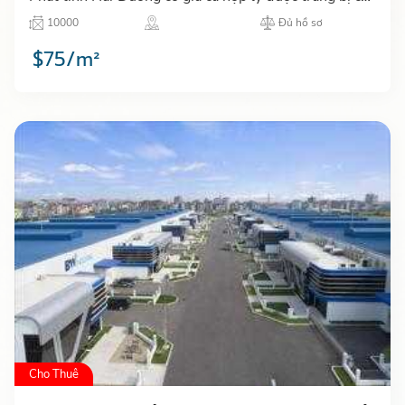
sở vật chất đầy đủ và tiện lợi,..…
10000
Đủ hồ sơ
$75/m²
Cho Thuê