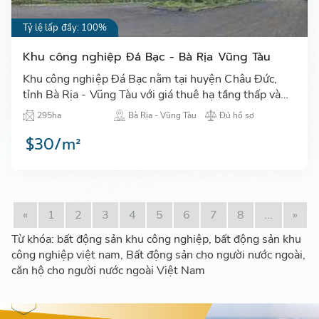
Tỷ lệ lấp đầy: 100%
Khu công nghiệp Đá Bạc - Bà Rịa Vũng Tàu
Khu công nghiệp Đá Bạc nằm tại huyện Châu Đức,
tỉnh Bà Rịa - Vũng Tàu với giá thuê hạ tầng thấp và
được lấp đầy nhanh chóng kể từ khi được đưa vào vận
295ha
Bà Rịa - Vũng Tàu
Đủ hồ sơ
hành…
$30/m²
«
1
2
3
4
5
6
7
8
...
»
Từ khóa: bất động sản khu công nghiệp, bất động sản khu
công nghiệp việt nam, Bất động sản cho người nước ngoài,
căn hộ cho người nước ngoài Việt Nam