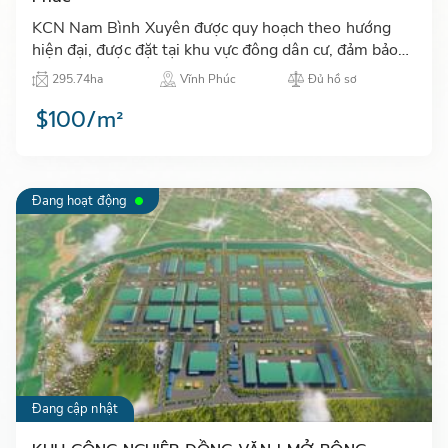
KCN Nam Bình Xuyên được quy hoạch theo hướng
hiện đại, được đặt tại khu vực đông dân cư, đảm bảo
đáp ứng nhu cầu của các nhà đầu tư trong và ngoài
295.74ha
Vĩnh Phúc
Đủ hồ sơ
nước…
$100/m²
Đang hoạt động
Đang cập nhật