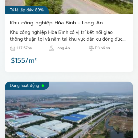
Tỷ lệ lấp đầy: 89%
Khu công nghiệp Hòa Bình - Long An
Khu công nghiệp Hòa Bình có vị trí kết nối giao
thông thuận lợi và nằm tại khu vực dân cư đông đúc,
thuận tiện cho việc đi lại và phát triển sản xuất. …
117.67ha
Long An
Đủ hồ sơ
$155/m²
Đang hoạt động