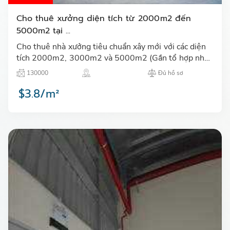
Cho thuê xưởng diện tích từ 2000m2 đến
5000m2 tại ...
Cho thuê nhà xưởng tiêu chuẩn xây mới với các diện
tích 2000m2, 3000m2 và 5000m2 (Gần tổ hợp nhà
máy SAMSUNG Thái Nguyên) tại Khu công nghiệp
130000
Đủ hồ sơ
Yên Bình, Thái Ngu…
$3.8/m²