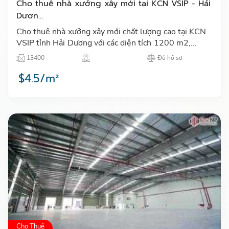
Cho thuê nhà xưởng xây mới tại KCN VSIP - Hải
Dươn...
Cho thuê nhà xưởng xây mới chất lượng cao tại KCN
VSIP tỉnh Hải Dương với các diện tích 1200 m2,
1700 m2, 2100 m2 có văn phòng với diện tích từ
13400
Đủ hồ sơ
103 m2 đến 190 m…
$4.5/m²
Cho Thuê