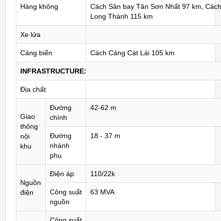
Hàng không
Cách Sân bay Tân Sơn Nhất 97 km, Cách
Long Thành 115 km
Xe lửa
Cảng biển
Cách Cảng Cát Lái 105 km
INFRASTRUCTURE:
Địa chất
Đường
42-62 m
Giao
chính
thông
Đường
18 - 37 m
nội
nhánh
khu
phụ
Điện áp
110/22k
Nguồn
Công suất
63 MVA
điện
nguồn
Công suất