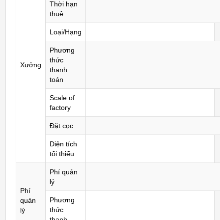
Thời hạn
thuê
Loại/Hạng
Phương
thức
Xưởng
thanh
toán
Scale of
factory
Đặt cọc
Diện tích
tối thiểu
Phí quản
lý
Phí
Phương
quản
thức
lý
thanh