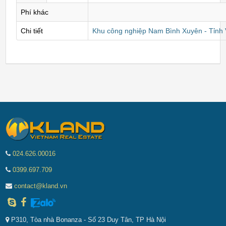
Phí khác
Chi tiết
Khu công nghiệp Nam Bình Xuyên - Tỉnh
024.626.00016
0399.697.709
contact@kland.vn
P310, Tòa nhà Bonanza - Số 23 Duy Tân, TP Hà Nội