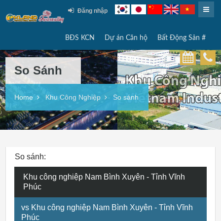
Đăng nhập
BĐS KCN
Dự án Căn hộ
Bất Động Sản #
So Sánh
Home
Khu Công Nghiệp
So sánh
So sánh:
Khu công nghiệp Nam Bình Xuyên - Tỉnh Vĩnh
Phúc
vs Khu công nghiệp Nam Bình Xuyên - Tỉnh Vĩnh
Phúc