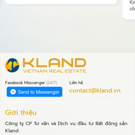
h nghiệp hoạt động trong các
Kjobs.vn
Kjobs.vn cung cấp la
iệp trên địa bàn cả nư…
công nhân kỹ thuật s
nghiệp FDI tại các kh
nước…
Facebook Messenger
(24/7)
Liên hệ
contact@kland.vn
Giới thiệu
Công ty CP Tư vấn và Dịch vụ đầu tư Bất động sản
Kland