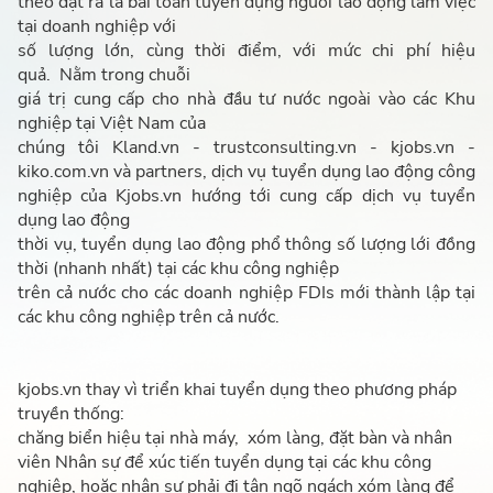
theo đặt ra là bài toán tuyển dụng người lao động làm việc
tại doanh nghiệp với
số lượng lớn, cùng thời điểm, với mức chi phí hiệu
quả.
Nằm trong chuỗi
giá trị cung cấp cho nhà đầu tư nước ngoài vào các Khu
nghiệp tại Việt Nam của
chúng tôi Kland.vn - trustconsulting.vn - kjobs.vn -
kiko.com.vn và partners, dịch vụ tuyển dụng lao động công
nghiệp của Kjobs.vn hướng tới cung cấp dịch vụ tuyển
dụng lao động
thời vụ, tuyển dụng lao động phổ thông số lượng lới đồng
thời (nhanh nhất) tại các khu công nghiệp
trên cả nước cho các doanh nghiệp FDIs mới thành lập tại
các khu công nghiệp trên cả nước.
kjobs.vn thay vì triển khai tuyển dụng theo phương pháp
truyền thống:
chăng biển hiệu tại nhà máy, xóm làng, đặt bàn và nhân
viên Nhân sự để xúc tiến tuyển dụng tại các khu công
nghiệp, hoặc nhân sự phải đi tận ngõ ngách xóm làng để