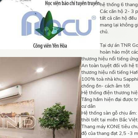
hệ thống 6 thang
Các căn hộ 2- 3 
tất cả căn hộ đều
mang lại không gi
chủ.
Tại dự án TNR Gol
hoàn hảo một cách
thương hiệu nổi tiếng ứng
An toàn tuyệt đối với hệ 
thương hiệu nổi tiếng Haf
100% toà nhà khu Sapphi
chống ồn- cách âm tốt
Hệ thống điện thương hiệ
Tầng hầm hiện đại được tr
cư dân
Hệ thống sàn gỗ chịu ẩm: 
thời tiết tại miền Bắc Việ
Thang máy KONE tiêu chuẩ
độ của thang đạt 2,5 -3 m/