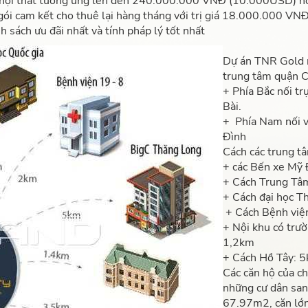
bộ nội thất tương ứng lên đến 240.000.000 VNĐ (10.000USD) hoặ
g gói cam kết cho thuê lại hàng tháng với trị giá 18.000.000 V
h sách ưu đãi nhất và tính pháp lý tốt nhất
Dự án TNR Gold m
trung tâm quận C
+ Phía Bắc nối t
Bài.
+ Phía Nam nối v
Đình
Cách các trung t
+ các Bến xe Mỹ
+ Cách Trung Tâ
+ Cách đại học T
+ Cách Bệnh việ
+ Nội khu có trư
1,2km
+ Cách Hồ Tây: 
Các căn hộ của c
những cư dân sang
67.97m2, căn lớn