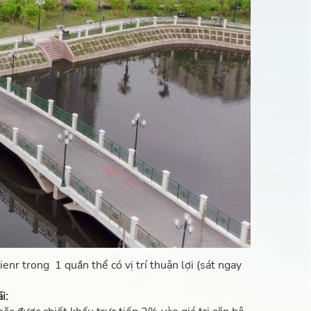
enr trong 1 quần thể có vị trí thuận lợi (sát ngay
ãi: