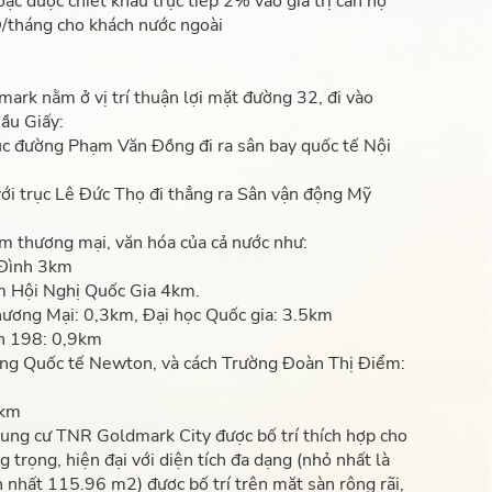
c được chiết khấu trực tiếp 2% vào giá trị căn hộ
NĐ/tháng cho khách nước ngoài
ark nằm ở vị trí thuận lợi mặt đường 32, đi vào
ầu Giấy:
rục đường Phạm Văn Đồng đi ra sân bay quốc tế Nội
ới trục Lê Đức Thọ đi thẳng ra Sân vận động Mỹ
âm thương mại, văn hóa của cả nước như:
 Đình 3km
m Hội Nghị Quốc Gia 4km.
hương Mại: 0,3km, Đại học Quốc gia: 3.5km
n 198: 0,9km
ờng Quốc tế Newton, và cách Trường Đoàn Thị Điểm:
5km
hung cư TNR Goldmark City được bố trí thích hợp cho
 trọng, hiện đại với diện tích đa dạng (nhỏ nhất là
 nhất 115.96 m2) được bố trí trên mặt sàn rộng rãi,