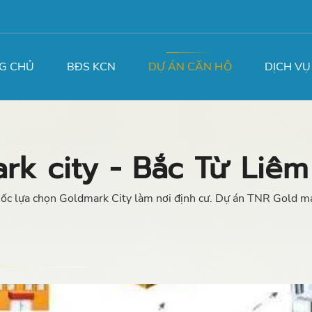
G CHỦ
BĐS KCN
DỰ ÁN CĂN HỘ
DỊCH VỤ
rk city - Bắc Từ Liêm
c lựa chọn Goldmark City làm nơi định cư. Dự án TNR Gold mark