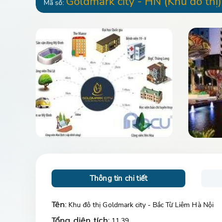
Goldmark city - HN
(Khu đô thị)
Mã số:
Thông tin chi tiết
Tên:
Khu đô thị Goldmark city - Bắc Từ Liêm Hà Nội
Tổng diện tích:
11.39