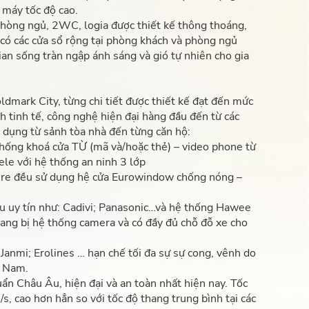
 máy tốc độ cao.
phòng ngủ, 2WC, logia được thiết kế thông thoáng,
 có các cửa sổ rộng tại phòng khách và phòng ngủ
an sống tràn ngập ánh sáng và gió tự nhiên cho gia
dmark City, từng chi tiết được thiết kế đạt đến mức
 tinh tế, công nghệ hiện đại hàng đầu đến từ các
 dụng từ sảnh tòa nhà đến từng căn hộ:
thống khoá cửa TỪ (mã và/hoặc thẻ) – video phone từ
ele với hệ thống an ninh 3 lớp
re đều sử dụng hệ cửa Eurowindow chống nóng –
u uy tín như: Cadivi; Panasonic…và hệ thống Hawee
ang bị hệ thống camera và có đầy đủ chỗ đỗ xe cho
Janmi; Erolines … hạn chế tối đa sự sự cong, vênh do
t Nam.
n Châu Âu, hiện đại và an toàn nhất hiện nay. Tốc
s, cao hơn hẳn so với tốc độ thang trung bình tại các