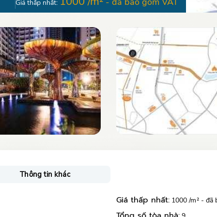
1000 /m²
- đã bao gồm VAT
Giá thấp nhất:
Thông tin khác
Giá thấp nhất:
1000 /m² - đã
Tổng số tòa nhà:
9