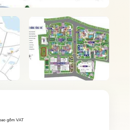
Mã số:
 bao gồm VAT