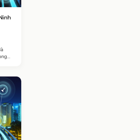
Ninh
Hà
ọng
ha khu
n