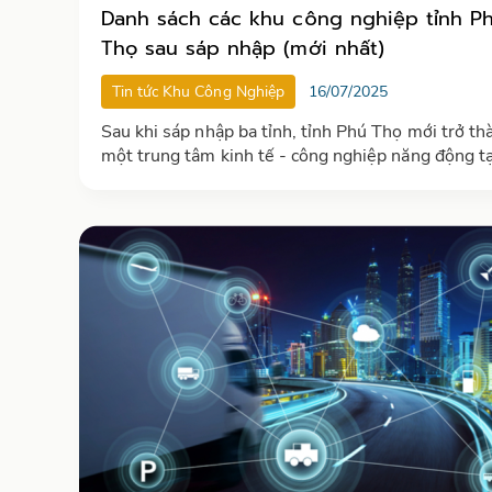
Danh sách các khu công nghiệp tỉnh P
Thọ sau sáp nhập (mới nhất)
Tin tức Khu Công Nghiệp
16/07/2025
Sau khi sáp nhập ba tỉnh, tỉnh Phú Thọ mới trở th
một trung tâm kinh tế - công nghiệp năng động tạ
miền Bắc Việt Nam. Với quy hoạch bài bản, Phú T
tiềm năng trở thành trụ cột trong phát triển kinh 
vùng trung du Bắc Bộ.