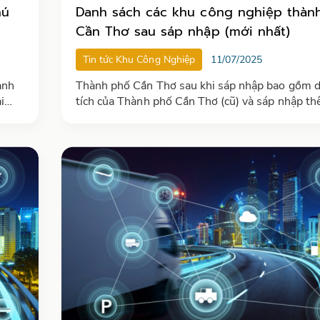
hú
Danh sách các khu công nghiệp thàn
Cần Thơ sau sáp nhập (mới nhất)
Tin tức Khu Công Nghiệp
11/07/2025
ành
Thành phố Cần Thơ sau khi sáp nhập bao gồm d
i
tích của Thành phố Cần Thơ (cũ) và sáp nhập th
họ
tỉnh Sóc Trăng, Hậu Giang
tế