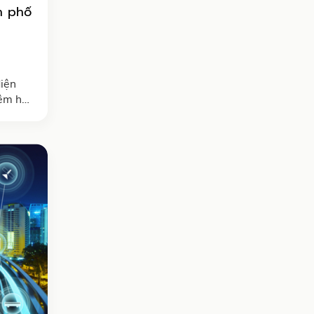
h phố
iện
êm hai