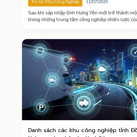
Tin tức Khu Công Nghiệp
11/07/2025
Sau khi sáp nhập tỉnh Hưng Yên mới trở thành mộ
trong những trung tâm công nghiệp chiến lược củ
vùng đồng bằng sông Hồng. Với vị trí trong vùng
trọng điểm kinh tế và quỹ đất dồi dào, tỉnh được 
hoạch hàng chục khu công nghiệp lớn
Danh sách các khu công nghiệp tỉnh Đ