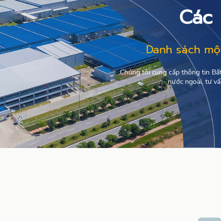
Các 
Danh sách một
Chúng tôi cung cấp thông tin Bấ
nước ngoài, tư v