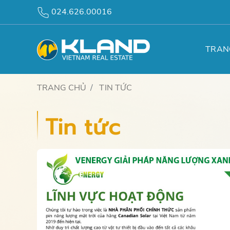
024.626.00016
TRAN
TRANG CHỦ
TIN TỨC
Tin tức