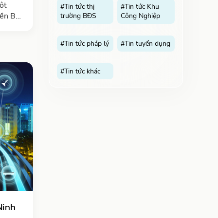
ột
#Tin tức thị
#Tin tức Khu
iền Bắc
trường BĐS
Công Nghiệp
đô và
công
#Tin tức pháp lý
#Tin tuyển dụng
#Tin tức khác
Ninh