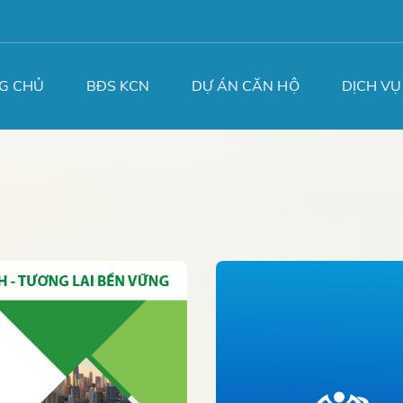
G CHỦ
BĐS KCN
DỰ ÁN CĂN HỘ
DỊCH VỤ