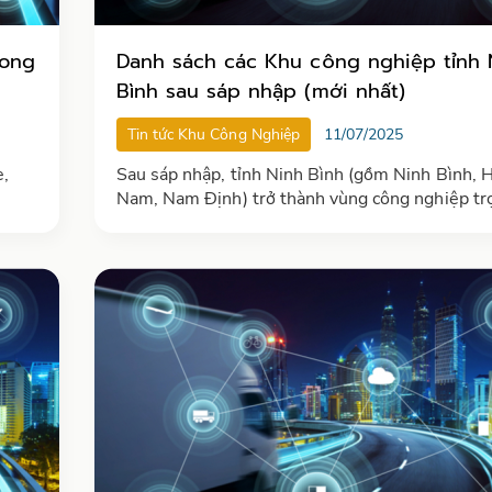
Long
Danh sách các Khu công nghiệp tỉnh 
Bình sau sáp nhập (mới nhất)
Tin tức Khu Công Nghiệp
11/07/2025
e,
Sau sáp nhập, tỉnh Ninh Bình (gồm Ninh Bình, 
Nam, Nam Định) trở thành vùng công nghiệp tr
điểm tại Đồng bằng sông Hồng, với hơn 6.500 
công nghiệp phát triển đa ngành, hiện đại và bề
vững, thu hút mạnh đầu tư trong và ngoài nước.