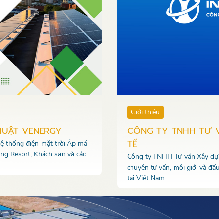
Giới thiệu
HUẬT VENERGY
CÔNG TY TNHH TƯ 
TẾ
 hệ thống điện mặt trời Áp mái
ng Resort, Khách sạn và các
Công ty TNHH Tư vấn Xây dựng
chuyên tư vấn, môi giới và đấ
tại Việt Nam.