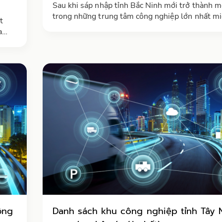
Sau khi sáp nhập tỉnh Bắc Ninh mới trở thành m
trong những trung tâm công nghiệp lớn nhất m
t
Việt Nam, có vai trò chiến lược trong vùng Thủ 
a
cả nước toàn tỉnh quy hoạch tổng cộng 61 khu 
nghiệp, với tổng diện tích khoảng 14.700 ha
quy
ồng
Danh sách khu công nghiệp tỉnh Tây 