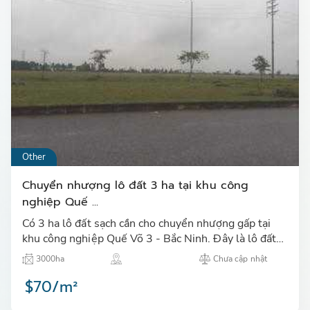
Other
Chuyển nhượng lô đất 3 ha tại khu công
nghiệp Quế ...
Có 3 ha lô đất sạch cần cho chuyển nhượng gấp tại
khu công nghiệp Quế Võ 3 - Bắc Ninh. Đây là lô đất
sạch, rộng rãi, vị trí đắc địa, thuận lợi,... Ưu tiên các
3000ha
Chưa cập nhật
n…
$70/m²