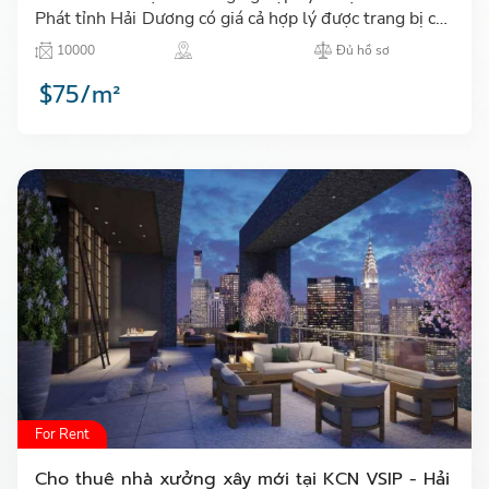
Phát tỉnh Hải Dương có giá cả hợp lý được trang bị cơ
sở vật chất đầy đủ và tiện lợi,..…
10000
Đủ hồ sơ
$75/m²
For Rent
Cho thuê nhà xưởng xây mới tại KCN VSIP - Hải