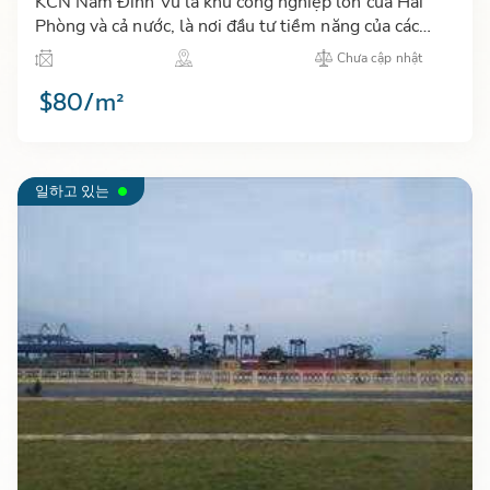
KCN Nam Đình Vũ là khu công nghiệp lớn của Hải
Phòng và cả nước, là nơi đầu tư tiềm năng của các
nhà đầu tư nước ngoài như Nhật Bản, Hàn Quốc, Đài
Chưa cập nhật
Loan…
$80/m²
일하고 있는