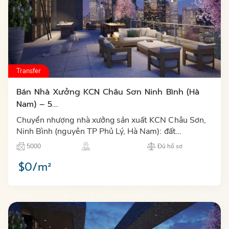
Transfer
Bán Nhà Xưởng KCN Châu Sơn Ninh Bình (Hà
Nam) – 5....
Chuyển nhượng nhà xưởng sản xuất KCN Châu Sơn,
Ninh Bình (nguyên TP Phủ Lý, Hà Nam): đất
5.000m², sàn 3.771m², hoàn công 2024–2025, sổ
5000
Đủ hồ sơ
hồng và hồ sơ pháp lý đầy…
$0/m²