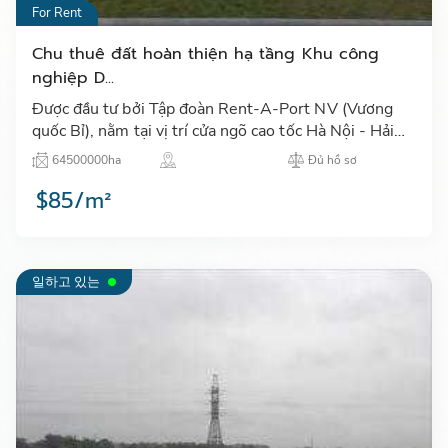
For Rent
Chu thuê đất hoàn thiện hạ tầng Khu công
nghiệp D...
Được đầu tư bởi Tập đoàn Rent-A-Port NV (Vương
quốc Bỉ), nằm tại vị trí cửa ngõ cao tốc Hà Nội - Hải
Phòng, cùng với hạ tầng hoàn thiện, sẵn sàng bàn
64500000ha
Đủ hồ sơ
giao…
$85/m²
일하고 있는