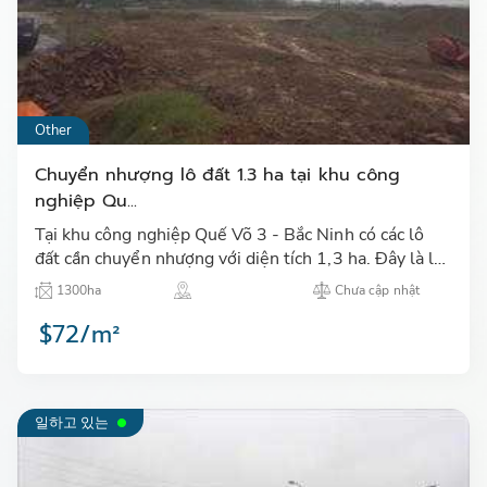
Other
Chuyển nhượng lô đất 1.3 ha tại khu công
nghiệp Qu...
Tại khu công nghiệp Quế Võ 3 - Bắc Ninh có các lô
đất cần chuyển nhượng với diện tích 1,3 ha. Đây là lô
đất có vị trí đẹp, rộng rãi thuận lợi về mặt giao thông
1300ha
Chưa cập nhật
…
$72/m²
일하고 있는