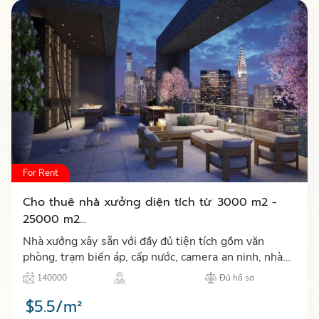
For Rent
Cho thuê nhà xưởng diện tích từ 3000 m2 -
25000 m2...
Nhà xưởng xây sẵn với đầy đủ tiện tích gồm văn
phòng, trạm biến áp, cấp nước, camera an ninh, nhà
ăn, khu tập thể thao, hệ thống internet, nhà để xe,
140000
Đủ hồ sơ
PCCC tự độ…
$5.5/m²