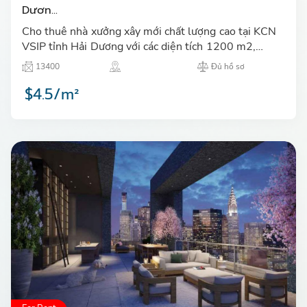
Dươn...
Cho thuê nhà xưởng xây mới chất lượng cao tại KCN
VSIP tỉnh Hải Dương với các diện tích 1200 m2,
1700 m2, 2100 m2 có văn phòng với diện tích từ
13400
Đủ hồ sơ
103 m2 đến 190 m…
$4.5/m²