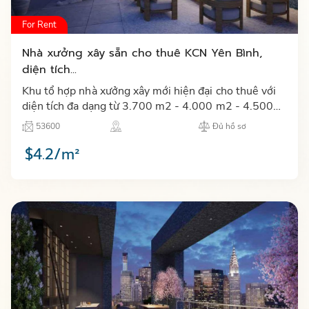
For Rent
Nhà xưởng xây sẵn cho thuê KCN Yên Bình,
diện tích...
Khu tổ hợp nhà xưởng xây mới hiện đại cho thuê với
diện tích đa dạng từ 3.700 m2 - 4.000 m2 - 4.500
m2 - 6.500 m2 tại khu công nghiệp Yên Bình tỉnh
53600
Đủ hồ sơ
Thái Nguyên…
$4.2/m²