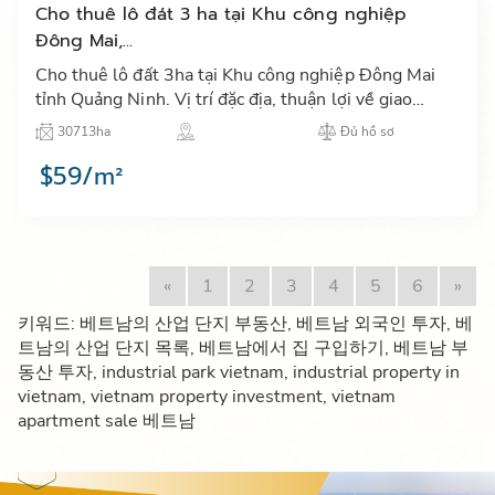
Cho thuê lô đát 3 ha tại Khu công nghiệp
Đông Mai,...
Cho thuê lô đất 3ha tại Khu công nghiệp Đông Mai
tỉnh Quảng Ninh. Vị trí đặc địa, thuận lợi về giao
thông, gần 02 cảng biển lớn nhất miền Bắc…
30713ha
Đủ hồ sơ
$59/m²
«
1
2
3
4
5
6
»
키워드: 베트남의 산업 단지 부동산, 베트남 외국인 투자, 베
트남의 산업 단지 목록, 베트남에서 집 구입하기, 베트남 부
동산 투자, industrial park vietnam, industrial property in
vietnam, vietnam property investment, vietnam
apartment sale 베트남