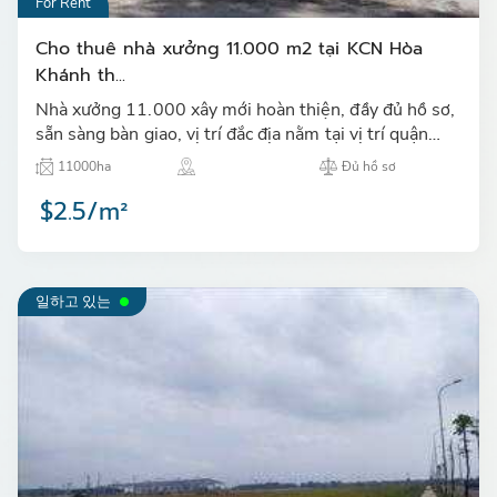
For Rent
Cho thuê nhà xưởng 11.000 m2 tại KCN Hòa
Khánh th...
Nhà xưởng 11.000 xây mới hoàn thiện, đầy đủ hồ sơ,
sẵn sàng bàn giao, vị trí đắc địa nằm tại vị trí quận
trung tâm thành phố Đà Nẵng…
11000ha
Đủ hồ sơ
$2.5/m²
일하고 있는