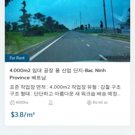
For Rent
4.000m2 임대 공장 퐁 산업 단지-Bac Ninh
Province 베트남
표준 작업장 면적 : 4,000m2 작업장 유형 : 강철 구조
구조 형태 : 단단하고 아름다운 새 워크숍 배송 예정일
: 2019 년 12 월…
4000ha
Đủ hồ sơ
$3.8/m²