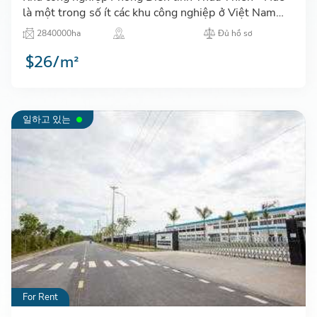
là một trong số ít các khu công nghiệp ở Việt Nam
hiện nay cho thực hiện đầu tư trong lĩnh vực dệt,
2840000ha
Đủ hồ sơ
nhuộm, hóa …
$26/m²
일하고 있는
For Rent