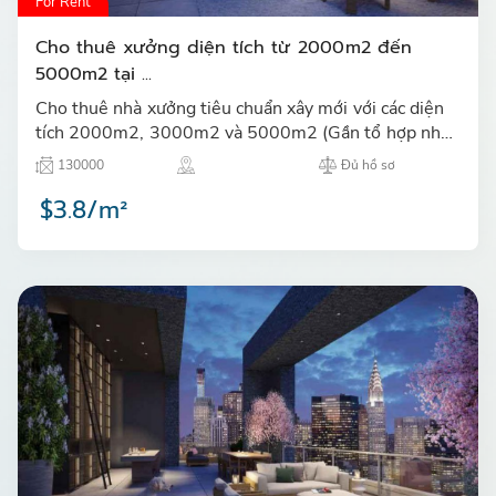
For Rent
Cho thuê xưởng diện tích từ 2000m2 đến
5000m2 tại ...
Cho thuê nhà xưởng tiêu chuẩn xây mới với các diện
tích 2000m2, 3000m2 và 5000m2 (Gần tổ hợp nhà
máy SAMSUNG Thái Nguyên) tại Khu công nghiệp
130000
Đủ hồ sơ
Yên Bình, Thái Ngu…
$3.8/m²