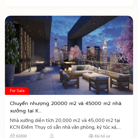
For Sale
Chuyển nhượng 20000 m2 và 45000 m2 nhà
xưởng tại K...
Nhà xưởng diện tích 20,000 m2 và 45,000 m2 tại
KCN Điềm Thụy có sẵn nhà văn phòng, ký túc xá,
căng tin, nhà bảo vệ, hệ thống PCCC và trạm điện
62000
Đủ hồ sơ