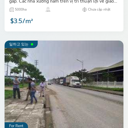
gấp. Các nhà xưởng nằm trên vị trí thuận lợi về giao
thông đường bộ và giao thương với các vùng kinh tế
5000ha
Chưa cập nhật
trọng điể…
$3.5/m²
일하고 있는
For Rent