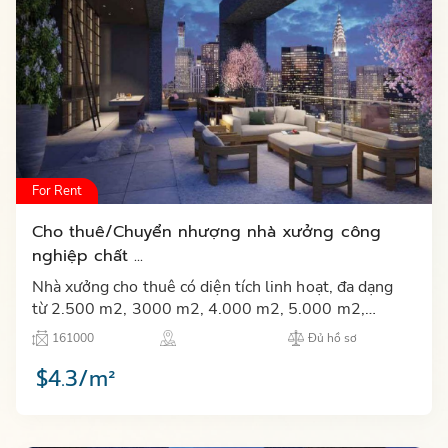
For Rent
Cho thuê/Chuyển nhượng nhà xưởng công
nghiệp chất ...
Nhà xưởng cho thuê có diện tích linh hoạt, đa dạng
từ 2.500 m2, 3000 m2, 4.000 m2, 5.000 m2,
8.000 m2, 10.000 m2 xây sẵn, đầy đủ tiện ích, văn
161000
Đủ hồ sơ
phòng và hệ thống…
$4.3/m²