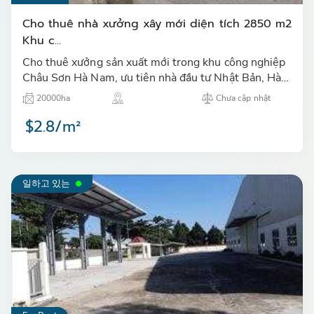
Cho thuê nhà xưởng xây mới diện tích 2850 m2
Khu c...
Cho thuê xưởng sản xuất mới trong khu công nghiệp
Châu Sơn Hà Nam, ưu tiên nhà đầu tư Nhật Bản, Hàn
Quốc,... sản xuất lĩnh vực công nghệ cao, sạch, thân
20000ha
Chưa cập nhật
thiện v…
$2.8/m²
일하고 있는