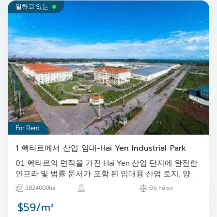
일하고 있는
For Rent
1 헥타르에서 산업 임대-Hai Yen Industrial Park
01 헥타르의 면적을 가진 Hai Yen 산업 단지에 완전한
인프라 및 법률 문서가 포함 된 임대용 산업 토지, 양도
준비 토지…
1824000ha
Đủ hồ sơ
$59/m²