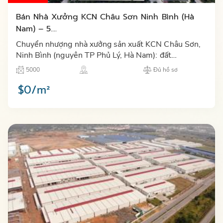
Bán Nhà Xưởng KCN Châu Sơn Ninh Bình (Hà
Nam) – 5....
Chuyển nhượng nhà xưởng sản xuất KCN Châu Sơn,
Ninh Bình (nguyên TP Phủ Lý, Hà Nam): đất
5.000m², sàn 3.771m², hoàn công 2024–2025, sổ
5000
Đủ hồ sơ
hồng và hồ sơ pháp lý đầy…
$0/m²