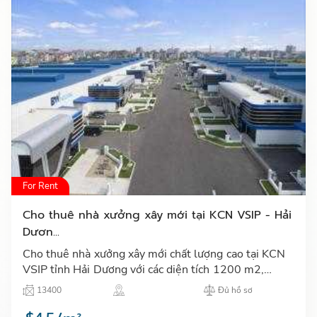
For Rent
Cho thuê nhà xưởng xây mới tại KCN VSIP - Hải
Dươn...
Cho thuê nhà xưởng xây mới chất lượng cao tại KCN
VSIP tỉnh Hải Dương với các diện tích 1200 m2,
1700 m2, 2100 m2 có văn phòng với diện tích từ
13400
Đủ hồ sơ
103 m2 đến 190 m…