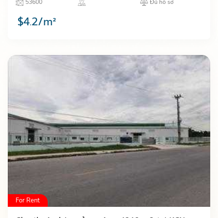
53600
Đủ hồ sơ
Thái Nguyên…
$4.2/m²
For Rent