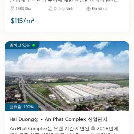
인프라를 제공한다.…
1680.3ha
Quảng Ninh
Đủ hồ sơ
$115/m²
일하고 있는
점유율: 100%
Hai Duong성 - An Phat Complex 산업단지
An Phat Complex는 오랜 기간 지연된 후 2018년에