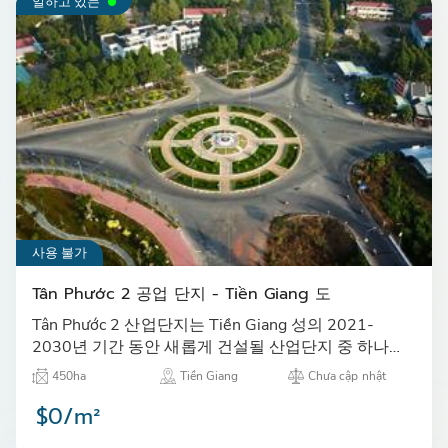
일하고 있는
사용 불가
Tân Phước 2 공업 단지 - Tiền Giang 도
Tân Phước 2 산업단지는 Tiền Giang 성의 2021-
2030년 기간 동안 새롭게 건설될 산업단지 중 하나로,
계획 면적은 450 헥타르입니다.…
450ha
Tiền Giang
Chưa cập nhật
$0/m²