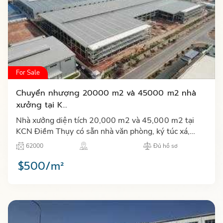
For Sale
Chuyển nhượng 20000 m2 và 45000 m2 nhà
xưởng tại K...
Nhà xưởng diện tích 20,000 m2 và 45,000 m2 tại
KCN Điềm Thụy có sẵn nhà văn phòng, ký túc xá,
căng tin, nhà bảo vệ, hệ thống PCCC và trạm điện
62000
Đủ hồ sơ
phân khúc cao cấp…
$500/m²