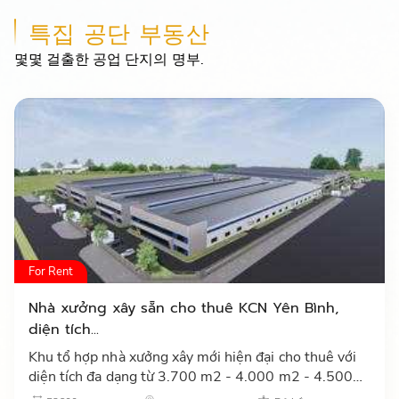
특집 공단 부동산
몇몇 걸출한 공업 단지의 명부.
For Rent
Nhà xưởng xây sẵn cho thuê KCN Yên Bình,
diện tích...
Khu tổ hợp nhà xưởng xây mới hiện đại cho thuê với
diện tích đa dạng từ 3.700 m2 - 4.000 m2 - 4.500
m2 - 6.500 m2 tại khu công nghiệp Yên Bình tỉnh