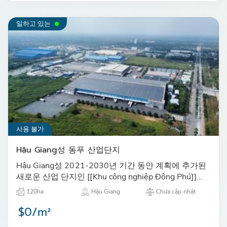
일하고 있는
사용 불가
Hậu Giang성 동푸 산업단지
Hậu Giang성 2021-2030년 기간 동안 계획에 추가된
새로운 산업 단지인 [[Khu công nghiệp Đông Phú]]는
예상 계획 면적이 120 헥타르입니다.…
120ha
Hậu Giang
Chưa cập nhật
$0/m²