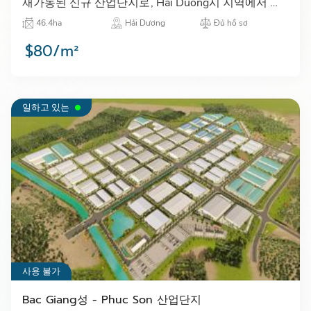
재가동된 신규 산업단지로, Hai Duong시 지역에서 산
업 투자 유치의 중심지로 자리 잡고 있다.…
46.4ha
Hải Dương
Đủ hồ sơ
$80/m²
일하고 있는
사용 불가
Bac Giang성 - Phuc Son 산업단지