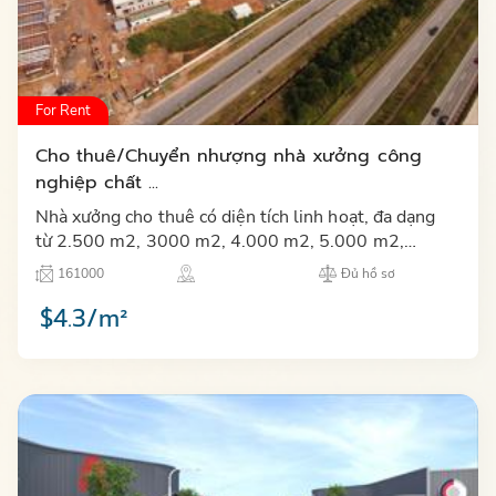
For Rent
Cho thuê/Chuyển nhượng nhà xưởng công
nghiệp chất ...
Nhà xưởng cho thuê có diện tích linh hoạt, đa dạng
từ 2.500 m2, 3000 m2, 4.000 m2, 5.000 m2,
8.000 m2, 10.000 m2 xây sẵn, đầy đủ tiện ích, văn
161000
Đủ hồ sơ
phòng và hệ thống…
$4.3/m²