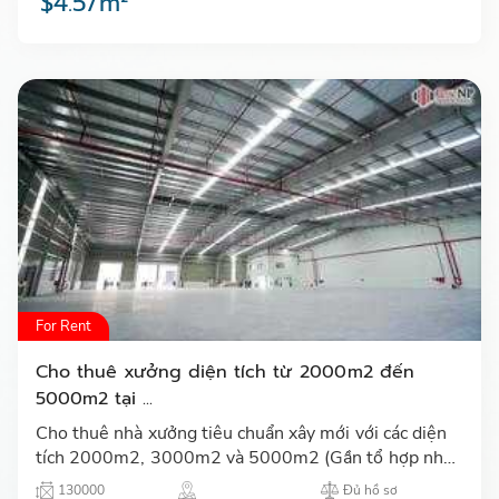
$4.5/m²
For Rent
Cho thuê xưởng diện tích từ 2000m2 đến
5000m2 tại ...
Cho thuê nhà xưởng tiêu chuẩn xây mới với các diện
tích 2000m2, 3000m2 và 5000m2 (Gần tổ hợp nhà
máy SAMSUNG Thái Nguyên) tại Khu công nghiệp
130000
Đủ hồ sơ