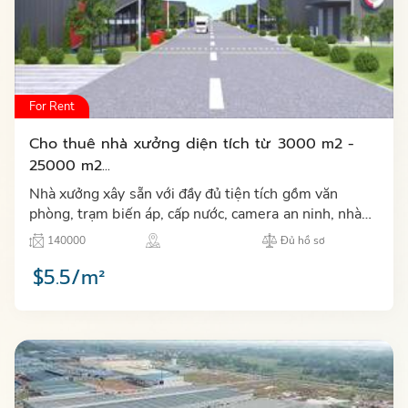
For Rent
Cho thuê nhà xưởng diện tích từ 3000 m2 -
25000 m2...
Nhà xưởng xây sẵn với đầy đủ tiện tích gồm văn
phòng, trạm biến áp, cấp nước, camera an ninh, nhà
ăn, khu tập thể thao, hệ thống internet, nhà để xe,
140000
Đủ hồ sơ
PCCC tự độ…
$5.5/m²