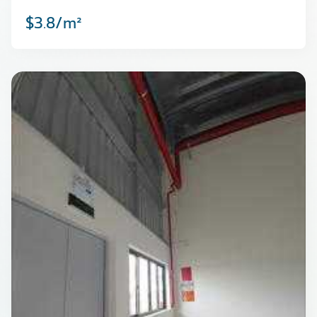
Yên Bình, Thái Ngu…
$3.8/m²