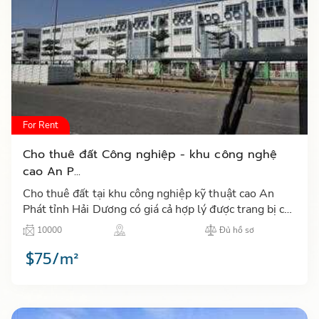
For Rent
Cho thuê đất Công nghiệp - khu công nghệ
cao An P...
Cho thuê đất tại khu công nghiệp kỹ thuật cao An
Phát tỉnh Hải Dương có giá cả hợp lý được trang bị cơ
sở vật chất đầy đủ và tiện lợi,..…
10000
Đủ hồ sơ
$75/m²