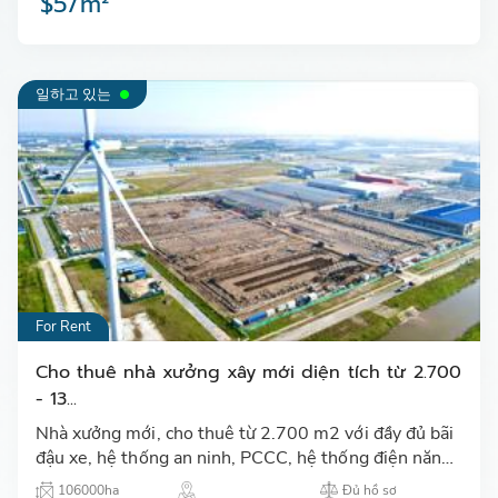
$5/m²
일하고 있는
For Rent
Cho thuê nhà xưởng xây mới diện tích từ 2.700
- 13...
Nhà xưởng mới, cho thuê từ 2.700 m2 với đầy đủ bãi
đậu xe, hệ thống an ninh, PCCC, hệ thống điện năng
lượng mặt trời, văn phòng, nhà bảo vệ...…
106000ha
Đủ hồ sơ