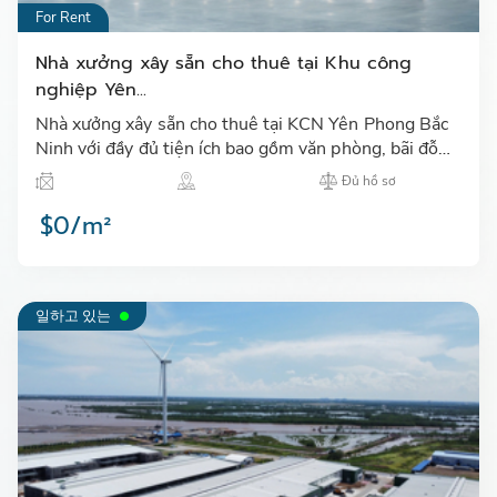
For Rent
Nhà xưởng xây sẵn cho thuê tại Khu công
nghiệp Yên...
Nhà xưởng xây sẵn cho thuê tại KCN Yên Phong Bắc
Ninh với đầy đủ tiện ích bao gồm văn phòng, bãi đỗ
xe, camera an ninh, hệ thống PCCC 24/7, đội bảo an,
Đủ hồ sơ
…
$0/m²
일하고 있는