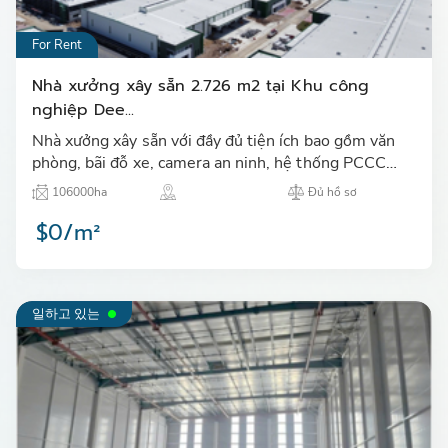
For Rent
Nhà xưởng xây sẵn 2.726 m2 tại Khu công
nghiệp Dee...
Nhà xưởng xây sẵn với đầy đủ tiện ích bao gồm văn
phòng, bãi đỗ xe, camera an ninh, hệ thống PCCC
24/7, đội bảo an, pin năng lượng mặt trời…
106000ha
Đủ hồ sơ
$0/m²
일하고 있는