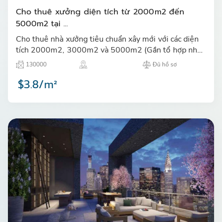
Cho thuê xưởng diện tích từ 2000m2 đến
5000m2 tại ...
Cho thuê nhà xưởng tiêu chuẩn xây mới với các diện
tích 2000m2, 3000m2 và 5000m2 (Gần tổ hợp nhà
máy SAMSUNG Thái Nguyên) tại Khu công nghiệp
130000
Đủ hồ sơ
Yên Bình, Thái Ngu…
$3.8/m²