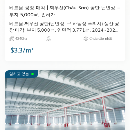
베트남 공장 매각 | 쩌우선(Châu Sơn) 공단 닌빈성 –
부지 5,000㎡, 인허가 ...
베트남 쩌우선 공단(닌빈성, 구 하남성 푸리시) 생산 공
장 매각. 부지 5,000㎡, 연면적 3,771㎡, 2024~2025
년 준공, 분홍색 증서 완비. 매각가 미화 250만 달러.
4240ha
Chưa cập nhật
Kland 문의.…
$3.3/m²
일하고 있는