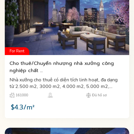
For Rent
Cho thuê/Chuyển nhượng nhà xưởng công
nghiệp chất ...
Nhà xưởng cho thuê có diện tích linh hoạt, đa dạng
từ 2.500 m2, 3000 m2, 4.000 m2, 5.000 m2,
8.000 m2, 10.000 m2 xây sẵn, đầy đủ tiện ích, văn
161000
Đủ hồ sơ
phòng và hệ thống…
$4.3/m²