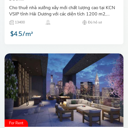
Cho thuê nhà xưởng xây mới chất lượng cao tại KCN
VSIP tỉnh Hải Dương với các diện tích 1200 m2,
1700 m2, 2100 m2 có văn phòng với diện tích từ
13400
Đủ hồ sơ
103 m2 đến 190 m…
$4.5/m²
For Rent