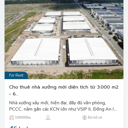
For Rent
Cho thuê nhà xưởng mới diện tích từ 3.000 m2
- 6...
Nhà xưởng xây mới, hiện đại, đầy đủ văn phòng,
PCCC, nằm gần các KCN lớn như VSIP II, Đồng An II;
dân cư đông đúc, dễ tuyển dụng…
100000ha
Đủ hồ sơ