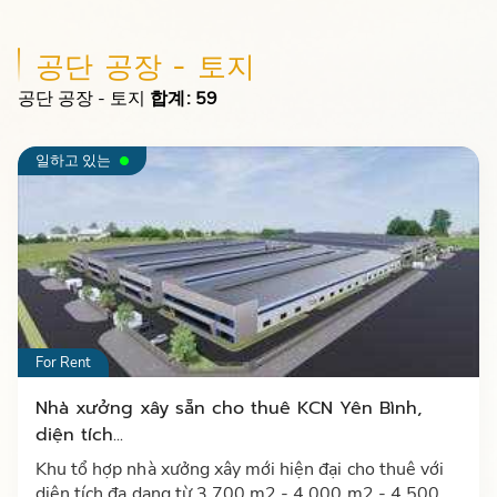
공단 공장 - 토지
공단 공장 - 토지
합계: 59
일하고 있는
For Rent
Nhà xưởng xây sẵn cho thuê KCN Yên Bình,
diện tích...
Khu tổ hợp nhà xưởng xây mới hiện đại cho thuê với
diện tích đa dạng từ 3.700 m2 - 4.000 m2 - 4.500