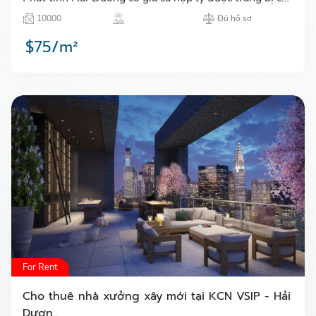
sở vật chất đầy đủ và tiện lợi,..…
10000
Đủ hồ sơ
$75/m²
For Rent
Cho thuê nhà xưởng xây mới tại KCN VSIP - Hải
Dươn...