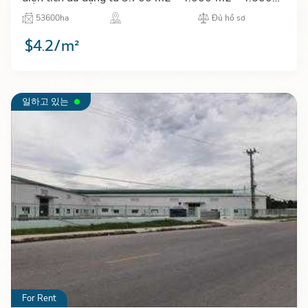
m2 - 6.500 m2 tại khu công nghiệp Yên Bình tỉnh
53600ha
Đủ hồ sơ
Thái Nguyên…
$4.2/m²
일하고 있는
For Rent