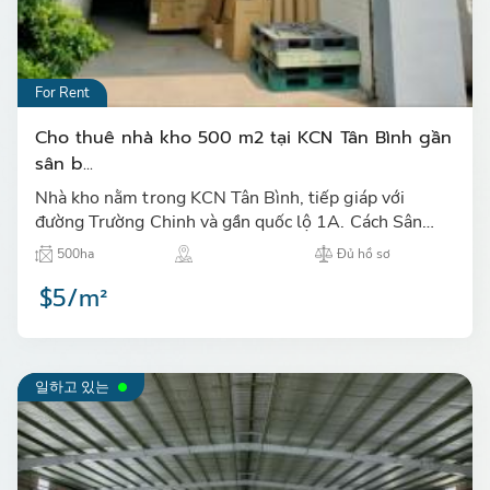
For Rent
Cho thuê nhà kho 500 m2 tại KCN Tân Bình gần
sân b...
Nhà kho nằm trong KCN Tân Bình, tiếp giáp với
đường Trường Chinh và gần quốc lộ 1A. Cách Sân
Bay Tân Sơn Nhất 1 km…
500ha
Đủ hồ sơ
$5/m²
일하고 있는