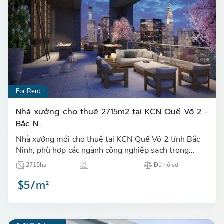
For Rent
Nhà xưởng cho thuê 2715m2 tại KCN Quế Võ 2 -
Bắc N...
Nhà xưởng mới cho thuê tại KCN Quế Võ 2 tỉnh Bắc
Ninh, phù hợp các ngành công nghiệp sạch trong
ngành kính, vật liệu xây dựng, điện tử,...…
2715ha
Đủ hồ sơ
$5/m²