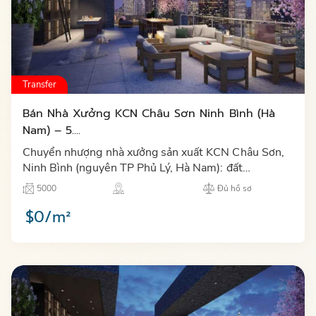
Transfer
Bán Nhà Xưởng KCN Châu Sơn Ninh Bình (Hà
Nam) – 5....
Chuyển nhượng nhà xưởng sản xuất KCN Châu Sơn,
Ninh Bình (nguyên TP Phủ Lý, Hà Nam): đất
5.000m², sàn 3.771m², hoàn công 2024–2025, sổ
5000
Đủ hồ sơ
hồng và hồ sơ pháp lý đầy…
$0/m²