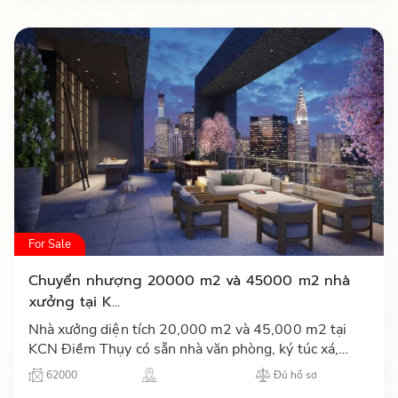
For Sale
Chuyển nhượng 20000 m2 và 45000 m2 nhà
xưởng tại K...
Nhà xưởng diện tích 20,000 m2 và 45,000 m2 tại
KCN Điềm Thụy có sẵn nhà văn phòng, ký túc xá,
căng tin, nhà bảo vệ, hệ thống PCCC và trạm điện
62000
Đủ hồ sơ
phân khúc cao cấp…