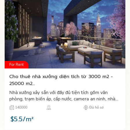
For Rent
Cho thuê nhà xưởng diện tích từ 3000 m2 -
25000 m2...
Nhà xưởng xây sẵn với đầy đủ tiện tích gồm văn
phòng, trạm biến áp, cấp nước, camera an ninh, nhà
ăn, khu tập thể thao, hệ thống internet, nhà để xe,
140000
Đủ hồ sơ
PCCC tự độ…
$5.5/m²