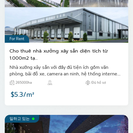
For Rent
Cho thuê nhà xưởng xây sẵn diện tích từ
1.000m2 tạ...
Nhà xưởng xây sẵn với đầy đủ tiện ích gồm văn
phòng, bãi đỗ xe, camera an ninh, hệ thống internet,
hệ thống PCCC tự động, đội bảo an…
265000ha
Đủ hồ sơ
$5.3/m²
일하고 있는