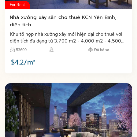
For Rent
Nhà xưởng xây sẵn cho thuê KCN Yên Bình,
diện tích...
Khu tổ hợp nhà xưởng xây mới hiện đại cho thuê với
diện tích đa dạng từ 3.700 m2 - 4.000 m2 - 4.500
m2 - 6.500 m2 tại khu công nghiệp Yên Bình tỉnh
53600
Đủ hồ sơ
Thái Nguyên…
$4.2/m²