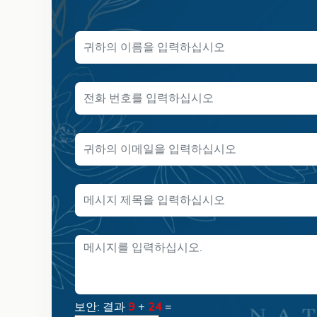
보안: 결과
9
+
24
=