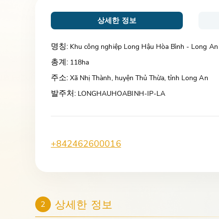
상세한 정보
명칭:
Khu công nghiệp Long Hậu Hòa Bình - Long An
총계:
118ha
주소:
Xã Nhị Thành, huyện Thủ Thừa, tỉnh Long An
발주처:
LONGHAUHOABINH-IP-LA
+842462600016
상세한 정보
2