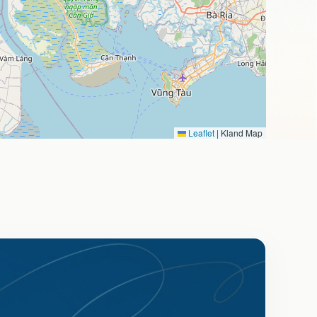
Leaflet
|
Kland Map