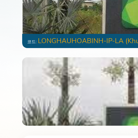
LONGHAUHOABINH-IP-LA
(Khu
코드: