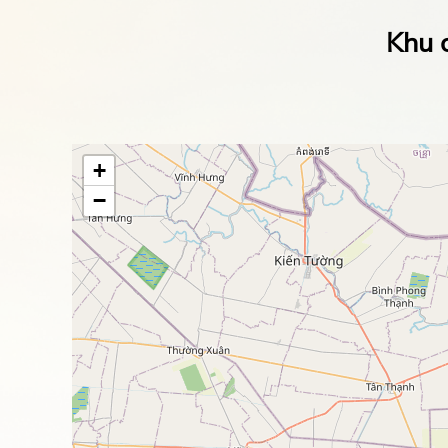
Khu 
+
−