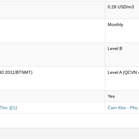
0.28 USD/m3
Monthly
Level B
 40:2011/BTNMT)
Level A (QCVN
Yes
u Tho 공단
Cam Khe - Ph