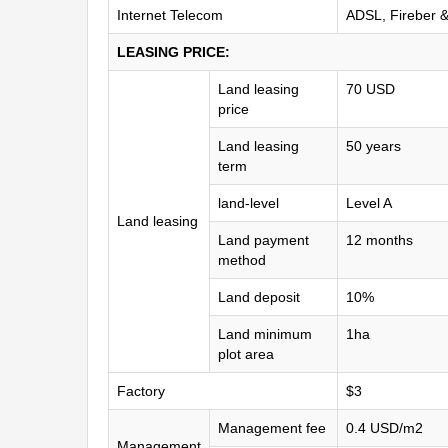
Internet Telecom
ADSL, Fireber &
LEASING PRICE:
Land leasing
70 USD
price
Land leasing
50 years
term
land-level
Level A
Land leasing
Land payment
12 months
method
Land deposit
10%
Land minimum
1ha
plot area
Factory
$3
Management fee
0.4 USD/m2
Management