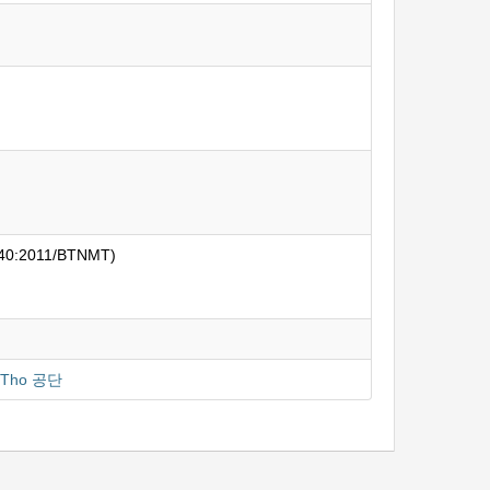
 40:2011/BTNMT)
u Tho 공단