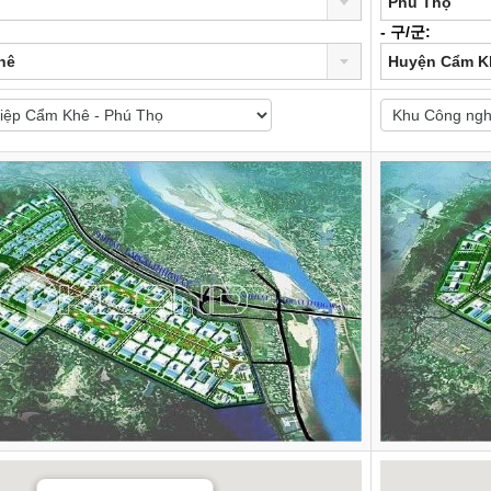
Phú Thọ
- 구/군:
hê
Huyện Cẩm K