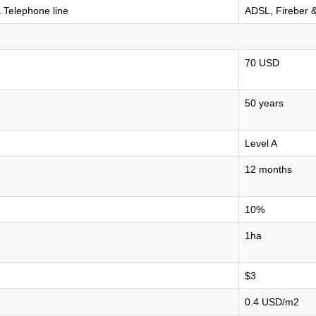
 Telephone line
ADSL, Fireber &
70 USD
50 years
Level A
12 months
10%
1ha
$3
0.4 USD/m2