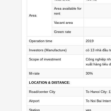
Area available for
rent
Area
Vacant area
Green rate
Operation time
2019
Investors (Manufacture)
có 13 nhà đầu t
Scope of investment
Công nghiệp nhẹ,
xuất hàng tiêu 
fill-rate
30%
LOCATION & DISTANCE:
Road/center City
To Hanoi City: 
Airport
To Noi Bai Inter
Station
yes