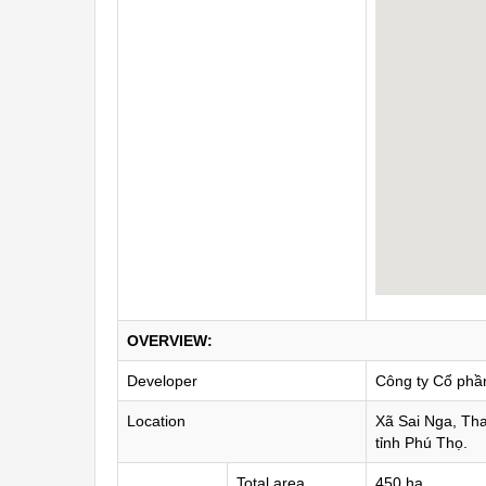
OVERVIEW:
Developer
Công ty Cổ phầ
Location
Xã Sai Nga, Th
tỉnh Phú Thọ.
Total area
450 ha