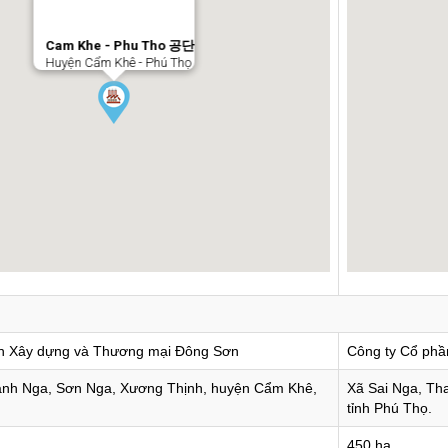
Cam Khe - Phu Tho 공단
Huyện Cẩm Khê - Phú Thọ
n Xây dựng và Thương mại Đông Sơn
Công ty Cổ ph
anh Nga, Sơn Nga, Xương Thịnh, huyện Cẩm Khê,
Xã Sai Nga, Th
tỉnh Phú Thọ.
450 ha