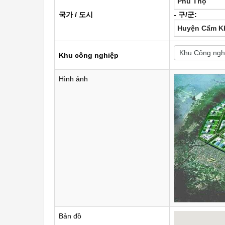
Phú Thọ
국가 / 도시
- 구/군:
Huyện Cẩm K
Khu công nghiệp
Hình ảnh
Bản đồ