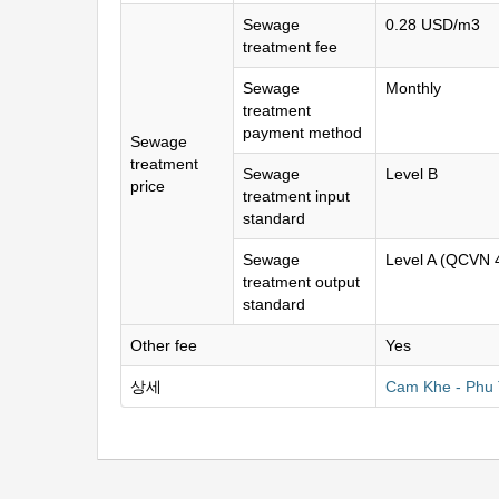
Sewage
0.28 USD/m3
treatment fee
Sewage
Monthly
treatment
payment method
Sewage
treatment
Sewage
Level B
price
treatment input
standard
Sewage
Level A (QCVN
treatment output
standard
Other fee
Yes
상세
Cam Khe - Ph