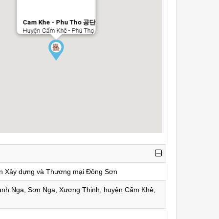
Cam Khe - Phu Tho 공단
Huyện Cẩm Khê - Phú Thọ
ần Xây dựng và Thương mại Đông Sơn
anh Nga, Sơn Nga, Xương Thịnh, huyện Cẩm Khê,