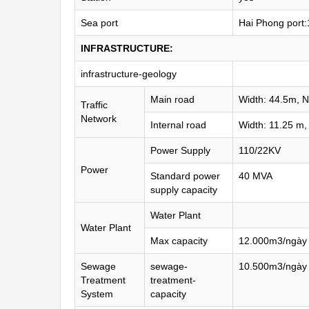
Sea port
Hai Phong port
INFRASTRUCTURE:
infrastructure-geology
Main road
Width: 44.5m, N
Traffic
Network
Internal road
Width: 11.25 m,
Power Supply
110/22KV
Power
Standard power
40 MVA
supply capacity
Water Plant
Water Plant
Max capacity
12.000m3/ngày
Sewage
sewage-
10.500m3/ngày
Treatment
treatment-
System
capacity