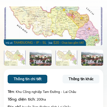
TAMĐUONG - IP - SL
$20
- Chưa bao gồm VAT
Mã số:
Giá:
Thông tin chi tiết
Thông tin khác
Tên:
Khu Công nghiệp Tam Đường - Lai Châu
Tổng diện tích:
200ha