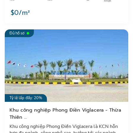
nhân…
nhật
$0/m²
Đủ hồ sơ
Tỷ lệ lấp đầy: 20%
Khu công nghiệp Phong Điền Viglacera - Thừa
Thiên ...
Khu công nghiệp Phong Điền Viglacera là KCN hỗn