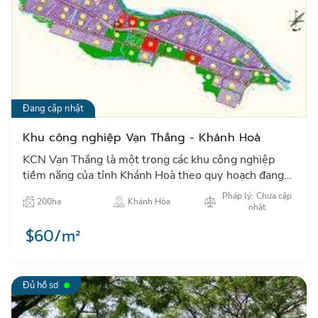
Đang cập nhật
Khu công nghiệp Vạn Thắng - Khánh Hoà
KCN Vạn Thắng là một trong các khu công nghiệp
tiềm năng của tỉnh Khánh Hoà theo quy hoạch đang
thu hút các nhà đầu tư trong và ngoài nước đặc biệt
Pháp lý: Chưa cập
200ha
Khánh Hòa
các NĐT Nhật…
nhật
$60/m²
Đủ hồ sơ