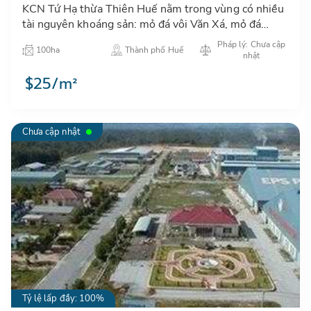
KCN Tứ Hạ thừa Thiên Huế nằm trong vùng có nhiều
tài nguyên khoáng sản: mỏ đá vôi Văn Xá, mỏ đá
Granit, mỏ cao lanh Văn Xá…với trữ lượng lớn, chất
Pháp lý: Chưa cập
100ha
Thành phố Huế
lượng tốt thu…
nhật
$25/m²
Chưa cập nhật
Tỷ lệ lấp đầy: 100%