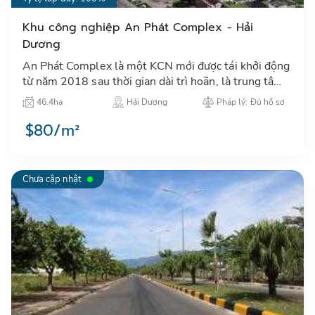
Khu công nghiệp An Phát Complex - Hải
Dương
An Phát Complex là một KCN mới được tái khởi động
từ năm 2018 sau thời gian dài trì hoãn, là trung tâm
thu hút đầu tư công nghiệp tại khu vực thành phố Hải
46.4ha
Hải Dương
Pháp lý: Đủ hồ sơ
Dươn…
$80/m²
Chưa cập nhật