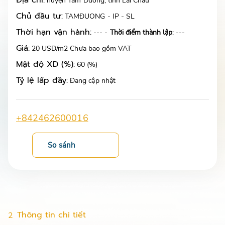
Địa chỉ:
huyện Tam Đường, tỉnh Lai Châu
Chủ đầu tư:
TAMĐUONG - IP - SL
Thời hạn vận hành:
--- -
Thời điểm thành lập
: ---
Giá:
20 USD/m2 Chưa bao gồm VAT
Mật độ XD (%):
60 (%)
Tỷ lệ lấp đầy:
Đang cập nhật
+842462600016
So sánh
Thông tin chi tiết
2