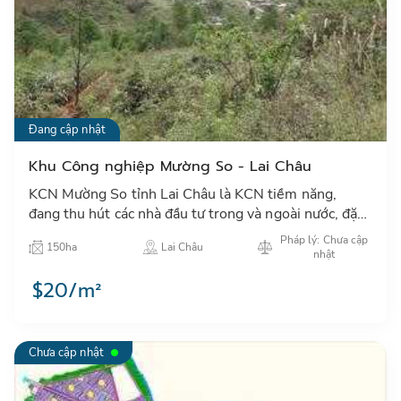
Đang cập nhật
Khu Công nghiệp Mường So - Lai Châu
KCN Mường So tỉnh Lai Châu là KCN tiềm năng,
đang thu hút các nhà đầu tư trong và ngoài nước, đặc
biệt các nhà đầu tư xây dựng hạ tầng KCN để phát
Pháp lý: Chưa cập
150ha
Lai Châu
triển xây dựn…
nhật
$20/m²
Chưa cập nhật