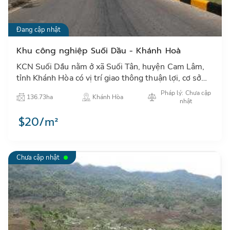
Đang cập nhật
Khu công nghiệp Suối Dầu - Khánh Hoà
KCN Suối Dầu nằm ở xã Suối Tân, huyện Cam Lâm,
tỉnh Khánh Hòa có vị trí giao thông thuận lợi, cơ sở
hạ tầng hoàn thiện; KCN hiện nay đang thu hút rất
Pháp lý: Chưa cập
136.73ha
Khánh Hòa
nhiều nhà …
nhật
$20/m²
Chưa cập nhật