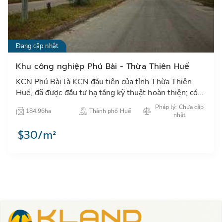
Đang cập nhật
Khu công nghiệp Phú Bài - Thừa Thiên Huế
KCN Phú Bài là KCN đầu tiên của tỉnh Thừa Thiên
Huế, đã được đầu tư hạ tầng kỹ thuật hoàn thiện; có
nhiều điều kiện thuận lợi về giao thông, lao động…
Pháp lý: Chưa cập
184.96ha
Thành phố Huế
nhật
$30/m²