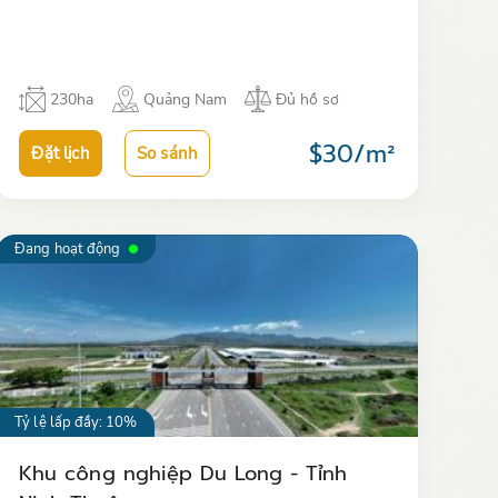
1A, sát với ga đường sắt nên thuận lợi về giao
thông đường bộ và đường sắ…
230ha
Quảng Nam
Đủ hồ sơ
$30/m²
Đặt lịch
So sánh
Đang hoạt động
Tỷ lệ lấp đầy: 10%
Khu công nghiệp Du Long - Tỉnh