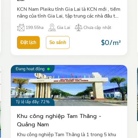
KCN Nam Pleiku tỉnh Gia Lai là KCN mới , tiềm
năng của tỉnh Gia Lai, tập trung các nhà đầu tư
lớn trong lĩnh vực sản xuất chế biến lâm sản,
199.55ha
Gia Lai
Chưa cập nhật
thực phẩm, hàng tiêu…
$0/m²
Đặt lịch
So sánh
Đang hoạt động
Tỷ lệ lấp đầy: 72%
Khu công nghiệp Tam Thăng -
Quảng Nam
Khu công nghiệp Tam Thăng là 1 trong 5 khu