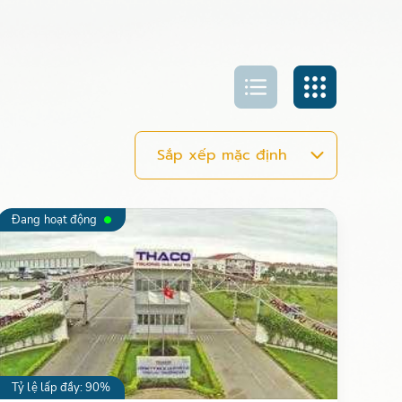
Đang hoạt động
Tỷ lệ lấp đầy: 90%