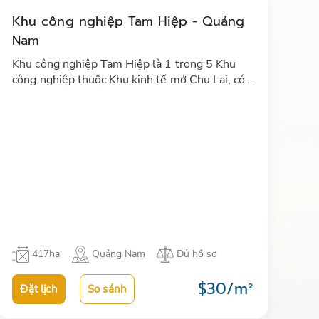
Khu công nghiệp Tam Hiệp - Quảng
Nam
Khu công nghiệp Tam Hiệp là 1 trong 5 Khu
công nghiệp thuộc Khu kinh tế mở Chu Lai, có
một vị trí vô cùng thuận lợi, được xem là hạt
nhân trung tâm trong chiến …
417ha
Quảng Nam
Đủ hồ sơ
$30/m²
Đặt lịch
So sánh