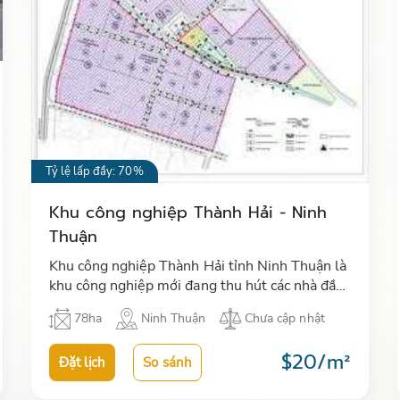
Tỷ lệ lấp đầy: 70%
Khu công nghiệp Thành Hải - Ninh
Thuận
Khu công nghiệp Thành Hải tỉnh Ninh Thuận là
khu công nghiệp mới đang thu hút các nhà đầu
tư trong và ngoài nước đặc biệt các NĐT Nhật
78ha
Ninh Thuận
Chưa cập nhật
Bản, Hàn Quốc, Đài Loan, …
$20/m²
Đặt lịch
So sánh