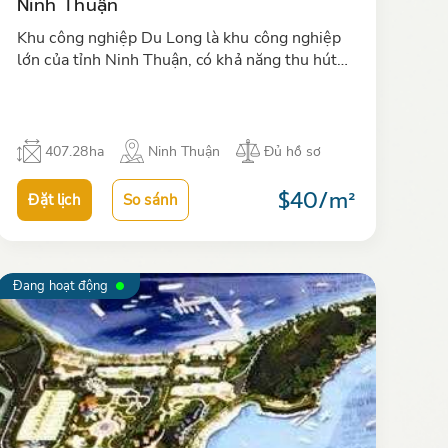
Ninh Thuận
Khu công nghiệp Du Long là khu công nghiệp
lớn của tỉnh Ninh Thuận, có khả năng thu hút
đầu tư đa dạng ngành nghề, bao gôm các hoạt
động hóa chất, dệt nhuộm…
407.28ha
Ninh Thuận
Đủ hồ sơ
$40/m²
Đặt lịch
So sánh
Đang hoạt động