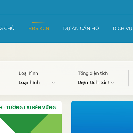
G CHỦ
BĐS KCN
DỰ ÁN CĂN HỘ
DỊCH VỤ
Loại hình
Tổng diện tích