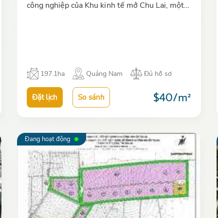
công nghiệp của Khu kinh tế mở Chu Lai, một
trong các khu công nghiệp tiềm năng của tỉnh
Quảng Nam đang thu hút cá…
197.1ha
Quảng Nam
Đủ hồ sơ
$40/m²
Đặt lịch
So sánh
Đang hoạt động