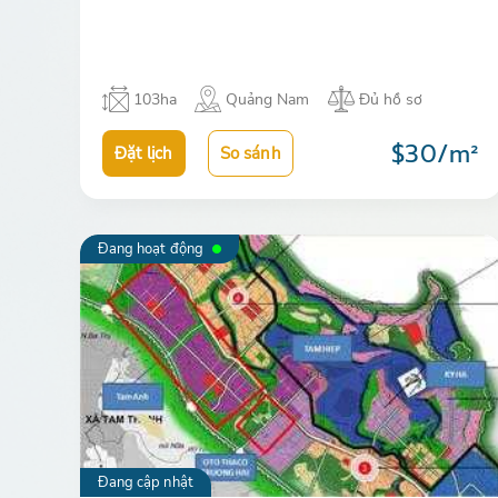
Lai. Với hạ tầng được đầu…
103ha
Quảng Nam
Đủ hồ sơ
$30/m²
Đặt lịch
So sánh
Đang hoạt động
Đang cập nhật