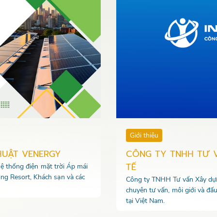
Giới thiệu
HUẬT VENERGY
CÔNG TY TNHH TƯ 
TẾ
 hệ thống điện mặt trời Áp mái
ng Resort, Khách sạn và các
Công ty TNHH Tư vấn Xây dựng
chuyên tư vấn, môi giới và đấ
tại Việt Nam.