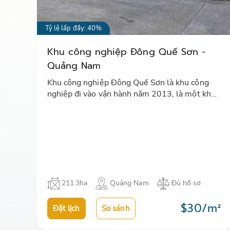
Tỷ lệ lấp đầy: 40%
Khu công nghiệp Đông Quế Sơn -
Quảng Nam
Khu công nghiệp Đông Quế Sơn là khu công
nghiệp đi vào vận hành năm 2013, là một khu
công nghiệp khá mới của Quảng Nam. Đây là
khu công nghiệp đa ngành, thu hút…
211.3ha
Quảng Nam
Đủ hồ sơ
$30/m²
Đặt lịch
So sánh