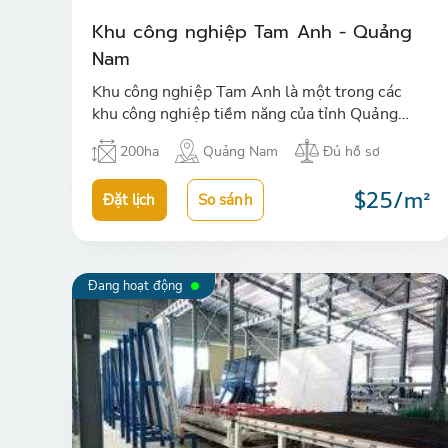
Khu công nghiệp Tam Anh - Quảng
Nam
Khu công nghiệp Tam Anh là một trong các
khu công nghiệp tiềm năng của tỉnh Quảng
Nam theo quy hoach đang thu hút các nhà đầu
200ha
Quảng Nam
Đủ hồ sơ
tư trong và ngoài nước …
$25/m²
Đặt lịch
So sánh
Đang hoạt động