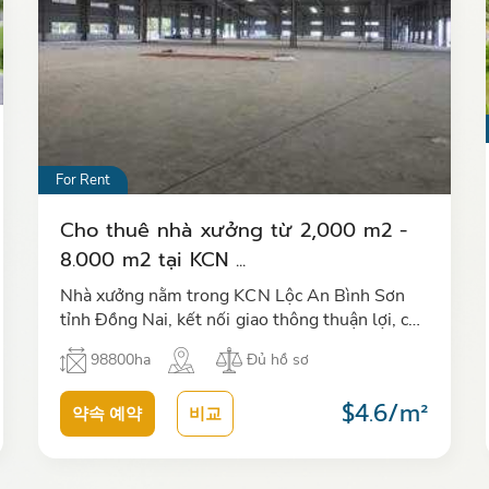
For Rent
Cho thuê nhà xưởng từ 2,000 m2 -
8.000 m2 tại KCN ...
Nhà xưởng nằm trong KCN Lộc An Bình Sơn
tỉnh Đồng Nai, kết nối giao thông thuận lợi, cho
thuê diện tích từ 2.000 m2, 4.000 m2, 8.000
98800ha
Đủ hồ sơ
m2 với chất lượng hoàn thiệ…
$4.6/m²
약속 예약
비교