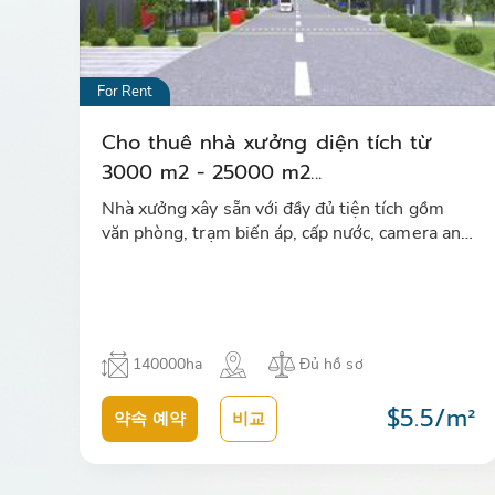
For Rent
Cho thuê nhà xưởng diện tích từ
3000 m2 - 25000 m2...
Nhà xưởng xây sẵn với đầy đủ tiện tích gồm
văn phòng, trạm biến áp, cấp nước, camera an
ninh, nhà ăn, khu tập thể thao, hệ thống
internet, nhà để xe, PCCC tự độ…
140000ha
Đủ hồ sơ
$5.5/m²
약속 예약
비교