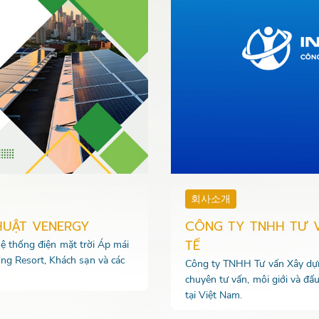
회사소개
HUẬT VENERGY
CÔNG TY TNHH TƯ 
TẾ
 hệ thống điện mặt trời Áp mái
ng Resort, Khách sạn và các
Công ty TNHH Tư vấn Xây dựng
chuyên tư vấn, môi giới và đấ
tại Việt Nam.