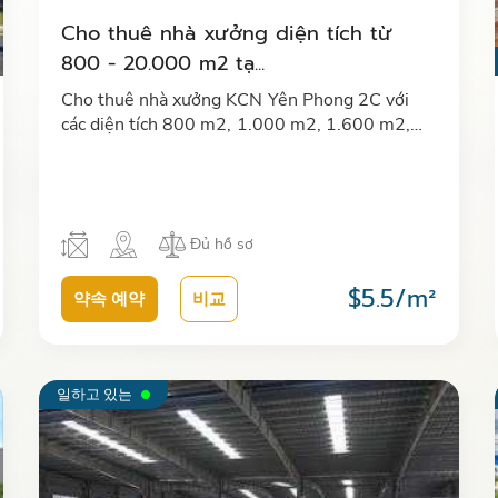
Cho thuê nhà xưởng diện tích từ
800 - 20.000 m2 tạ...
Cho thuê nhà xưởng KCN Yên Phong 2C với
các diện tích 800 m2, 1.000 m2, 1.600 m2,
2.000 m2, 2.500 m2...20.000 m2 với đầy đủ
tiện ích, văn phòng, trạm điện, PCCC…
Đủ hồ sơ
$5.5/m²
약속 예약
비교
일하고 있는