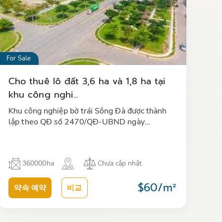
For Sale
Cho thuê lô đất 3,6 ha và 1,8 ha tại
khu công nghi...
Khu công nghiệp bờ trái Sông Đà được thành
lập theo QĐ số 2470/QĐ-UBND ngày
9/12/2009 của UBND tỉnh Hòa Bình. KCN bờ
trái Sông Đà nằm trong quy hoạch phát triển…
360000ha
Chưa cập nhật
$60/m²
약속 예약
비교