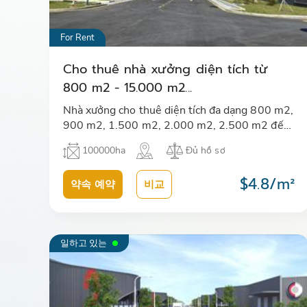
For Rent
Cho thuê nhà xưởng diện tích từ
800 m2 - 15.000 m2...
Nhà xưởng cho thuê diện tích đa dạng 800 m2,
900 m2, 1.500 m2, 2.000 m2, 2.500 m2 đến
7.000 m2, 15.000 m2 tại KCN Nam Đình Vũ.
100000ha
Đủ hồ sơ
Có đầy đủ nhà văn phòng, chỗ đậu …
$4.8/m²
약속 예약
비교
일하고 있는