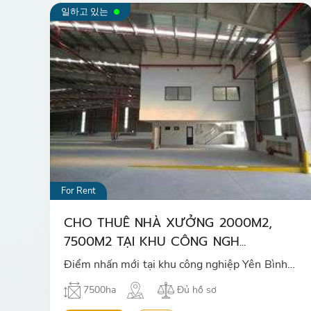
일하고 있는
For Rent
CHO THUÊ NHÀ XƯỞNG 2000M2,
7500M2 TẠI KHU CÔNG NGH...
Điểm nhấn mới tại khu công nghiệp Yên Bình…
7500ha
Đủ hồ sơ