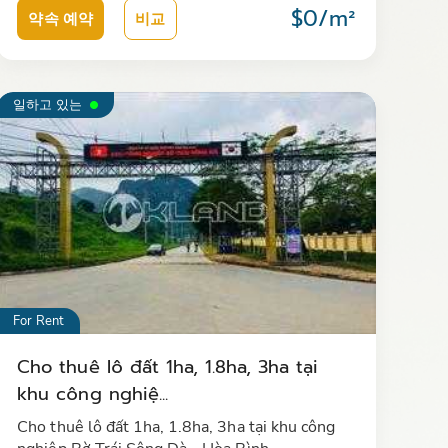
$0/m²
약속 예약
비교
일하고 있는
For Rent
Cho thuê lô đất 1ha, 1.8ha, 3ha tại
khu công nghiệ...
Cho thuê lô đất 1ha, 1.8ha, 3ha tại khu công