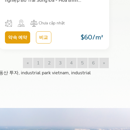
nghiệp Bờ Trái Sông Đà - Hòa Bình…
Chưa cập nhật
$60/m²
약속 예약
비교
«
1
2
3
4
5
6
»
strial park vietnam, industrial