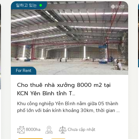
일하고 있는
For Rent
Cho thuê nhà xưởng 8000 m2 tại
KCN Yên Bình tỉnh T...
Khu công nghiệp Yên Bình nằm giữa 05 thành
phố lớn với bán kính khoảng 30km, thời gian di
chuyển khoảng 20 – 30 phút, bao gồm: Thủ đô
Hà Nội và các thành phố Th…
8000ha
Chưa cập nhật