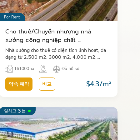
For Rent
Cho thuê/Chuyển nhượng nhà
xưởng công nghiệp chất ...
Nhà xưởng cho thuê có diện tích linh hoạt, đa
dạng từ 2.500 m2, 3000 m2, 4.000 m2,
5.000 m2, 8.000 m2, 10.000 m2 xây sẵn, đầy
161000ha
Đủ hồ sơ
đủ tiện ích, văn phòng và hệ thống…
$4.3/m²
약속 예약
비교
일하고 있는