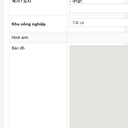
국가 / 도시
- 구/군:
Khu công nghiệp
Hình ảnh
Bản đồ