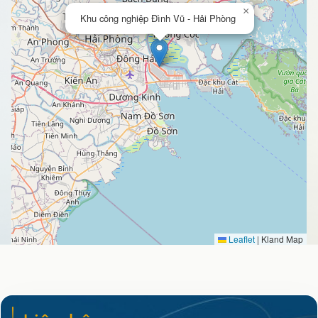
×
Khu công nghiệp Đình Vũ - Hải Phòng
Leaflet
|
Kland Map