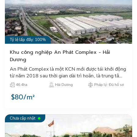
Tỷ lệ lấp đầy: 100%
Khu công nghiệp An Phát Complex - Hải
Dương
An Phát Complex là một KCN mới được tái khởi động
từ năm 2018 sau thời gian dài trì hoãn, là trung tâm
thu hút đầu tư công nghiệp tại khu vực thành phố Hải
46.4ha
Hải Dương
Pháp lý: Đủ hồ sơ
Dươn…
$80/m²
Chưa cập nhật