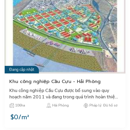
Đang cập nhật
Khu công nghiệp Cầu Cựu - Hải Phòng
Khu công nghiệp Cầu Cựu được bổ sung vào quy
hoạch năm 2011 và đang trong quá trình hoàn thiện
các thủ tục về đầu tư…
106ha
Hải Phòng
Pháp lý: Đủ hồ sơ
$0/m²