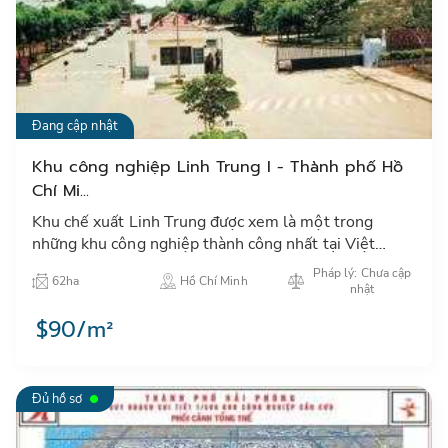
Đang cập nhật
Khu công nghiệp Linh Trung I - Thành phố Hồ
Chí Mi...
Khu chế xuất Linh Trung được xem là một trong
những khu công nghiệp thành công nhất tại Việt
Nam, có danh tiếng trong giới đầu tư khu vực Châu
Pháp lý: Chưa cập
62ha
Hồ Chí Minh
Á…
nhật
$90/m²
Đủ hồ sơ