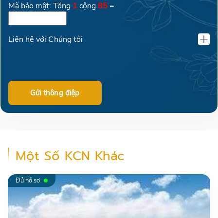
Mã bảo mật: Tổng
1
cộng
85
=
Liên hệ với Chúng tôi
KLAND VIỆT NAM
02462600016
Gửi thông điệp
0399 69 77 09
Một Số KCN Khác
+84904128071
Đủ hồ sơ
+84974615832
0399.697.709