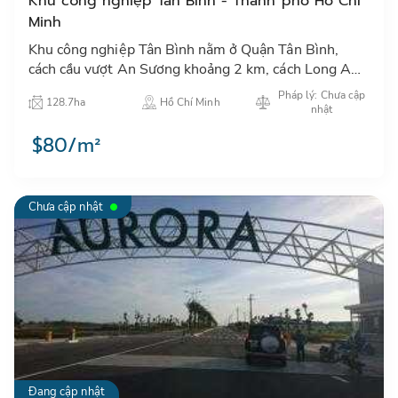
Khu công nghiệp Tân Bình - Thành phố Hồ Chí
Minh
Khu công nghiệp Tân Bình nằm ở Quận Tân Bình,
cách cầu vượt An Sương khoảng 2 km, cách Long An
khoảng 20 km, là vị trí thuận lợi để thu hút đầu tư
Pháp lý: Chưa cập
128.7ha
Hồ Chí Minh
cũng như làm …
nhật
$80/m²
Chưa cập nhật
Đang cập nhật