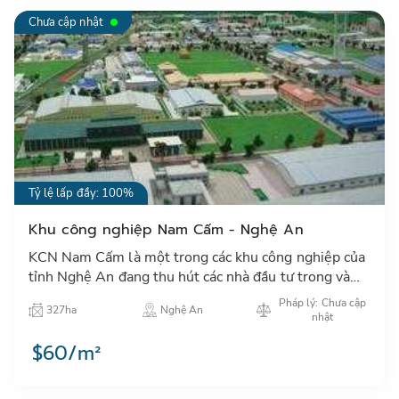
Chưa cập nhật
Tỷ lệ lấp đầy: 100%
Khu công nghiệp Nam Cấm - Nghệ An
KCN Nam Cấm là một trong các khu công nghiệp của
tỉnh Nghệ An đang thu hút các nhà đầu tư trong và
ngoài nước đặc biệt các NĐT Nhật Bản, Hàn Quốc,
Pháp lý: Chưa cập
327ha
Nghệ An
Đài Loan, Sin…
nhật
$60/m²