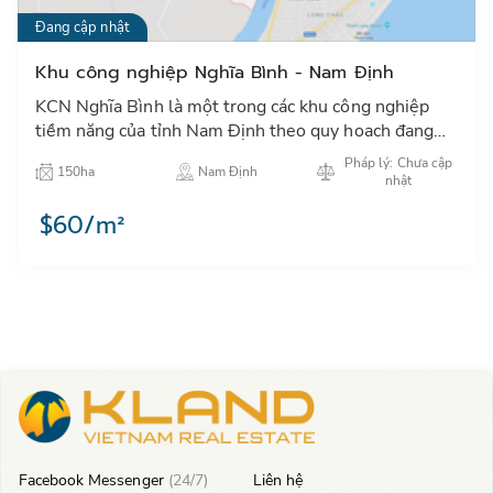
Đang cập nhật
Khu công nghiệp Nghĩa Bình - Nam Định
KCN Nghĩa Bình là một trong các khu công nghiệp
tiềm năng của tỉnh Nam Định theo quy hoach đang
thu hút các nhà đầu tư trong và ngoài nước đặc biệt
Pháp lý: Chưa cập
150ha
Nam Định
các NĐT Nhật…
nhật
$60/m²
Facebook Messenger
(24/7)
Liên hệ