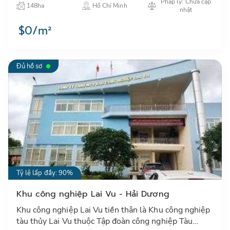
Pháp lý: Chưa cập
148ha
Hồ Chí Minh
công…
nhật
$0/m²
Đủ hồ sơ
Tỷ lệ lấp đầy: 90%
Khu công nghiệp Lai Vu - Hải Dương
Khu công nghiệp Lai Vu tiền thân là Khu công nghiệp
tàu thủy Lai Vu thuộc Tập đoàn công nghiệp Tàu