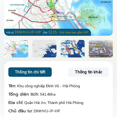
DINHVU-IP-HP
$125
- Giá chưa bao gồm VAT
Mã số:
Giá:
Thông tin chi tiết
Thông tin khác
Tên:
Khu công nghiệp Đình Vũ - Hải Phòng
Tổng diện tích:
541.46ha
Địa chỉ:
Quận Hải An, Thành phố Hải Phòng
Chủ đầu tư:
DINHVU-IP-HP