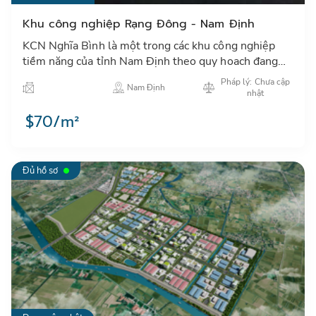
Khu công nghiệp Rạng Đông - Nam Định
KCN Nghĩa Bình là một trong các khu công nghiệp
tiềm năng của tỉnh Nam Định theo quy hoach đang
thu hút các nhà đầu tư trong và ngoài nước đặc biệt
Pháp lý: Chưa cập
Nam Định
các NĐT Nhật…
nhật
$70/m²
Đủ hồ sơ