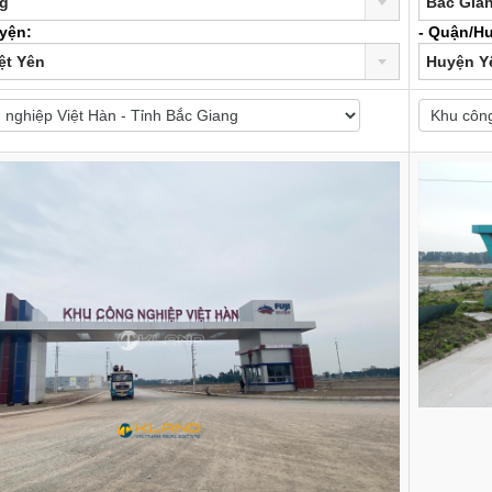
ng
Bắc Gia
yện:
- Quận/H
ệt Yên
Huyện Y