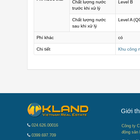
Chất lượng nước
Level B
trước khi xử lý
Chất lượng nước
Level A (
sau khi xử lý
Phí khác
có
Chi tiết
Khu công n
Giới th
024.626.00016
Công ty C
động sản 
0399.697.709