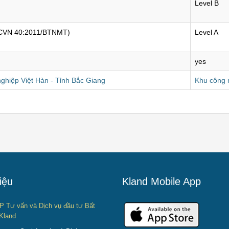
Level B
QCVN 40:2011/BTNMT)
Level A
yes
ghiệp Việt Hàn - Tỉnh Bắc Giang
Khu công 
iệu
Kland Mobile App
P Tư vấn và Dịch vụ đầu tư Bất
Kland