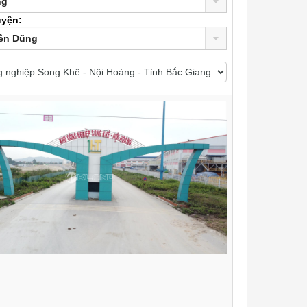
ng
uyện:
ên Dũng