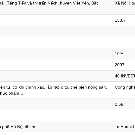
ái, Tăng Tiến và thị trấn Nếch, huyện Việt Yên, Bắc
Xã Nội Ho
158.7
10%
2007
46 INVES
ện tử, cơ khí chính xác, lắp ráp ô tô, chế biến nông sản,
Công nghệ 
thực phẩm,…
0.56
h phố Hà Nội 40km
To Hanoi C