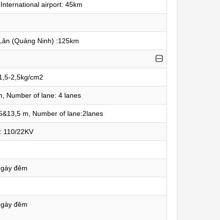
 International airport: 45km
Lân (Quảng Ninh) :125km
 1,5-2,5kg/cm2
, Number of lane: 4 lanes
,5&13,5 m, Number of lane:2lanes
e: 110/22KV
ngày đêm
ngày đêm