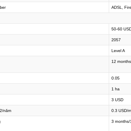
ber
ADSL, Fire
50-60 US
2057
Level A
12 months
0.05
1 ha
3 USD
m2/năm
0.3 USD/
g
3 months/