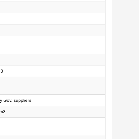
m3
y Gov. suppliers
/m3