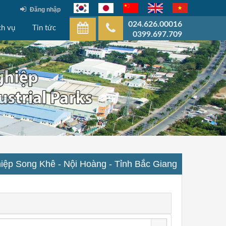
Đăng nhập
024.626.00016
ch vụ
Tin tức
0399.697.709
iệp Song Khê - Nội Hoàng - Tỉnh Bắc Giang