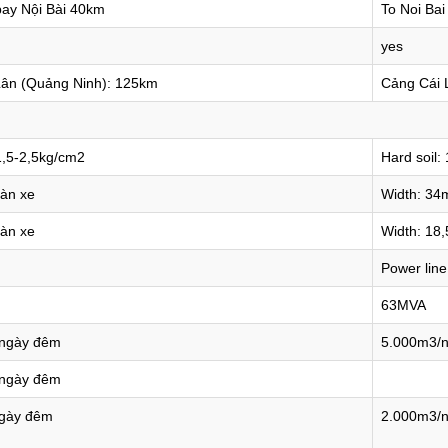
ay Nội Bài 40km
To Noi Bai
yes
Lân (Quảng Ninh): 125km
Cảng Cái 
 1,5-2,5kg/cm2
Hard soil:
làn xe
Width: 34m
làn xe
Width: 18
Power lin
63MVA
ngày đêm
5.000m3/
ngày đêm
gày đêm
2.000m3/