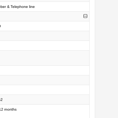
ber & Telephone line
D
m2
12 months