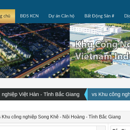
ng chủ
BĐS KCN
Dự án Căn hộ
Bất Động Sản #
Dị
 nghiệp Việt Hàn - Tỉnh Bắc Giang
vs Khu công ngh
s Khu công nghiệp Song Khê - Nội Hoàng - Tỉnh Bắc Giang