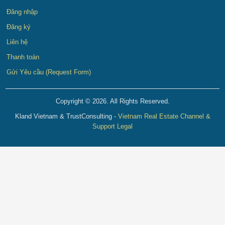
Đăng nhập
Đăng ký
Liên hệ
Thanh toán
Gửi Yêu cầu (Request Form)
Copyright © 2026. All Rights Reserved.
Kland Vietnam & TrustConsulting -
Vietnam Real Estate Channel &
Support Legal