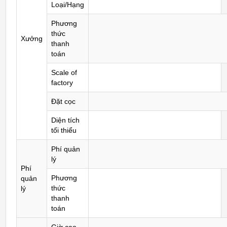
Loại/Hạng
Phương
thức
Xưởng
thanh
toán
Scale of
factory
Đặt cọc
Diện tích
tối thiểu
Phí quản
lý
Phí
Phương
quản
thức
lý
thanh
toán