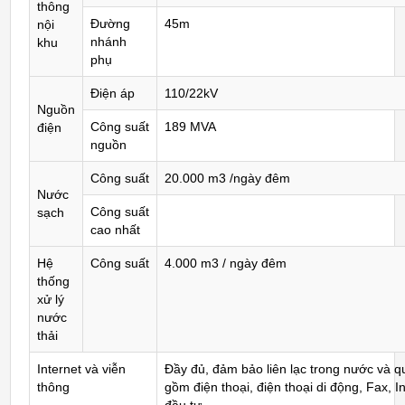
thông
Đường
45m
nội
nhánh
khu
phụ
Điện áp
110/22kV
Nguồn
Công suất
189 MVA
điện
nguồn
Công suất
20.000 m3 /ngày đêm
Nước
Công suất
sạch
cao nhất
Hệ
Công suất
4.000 m3 / ngày đêm
thống
xử lý
nước
thải
Internet và viễn
Đầy đủ, đảm bảo liên lạc trong nước và q
thông
gồm điện thoại, điện thoại di động, Fax, I