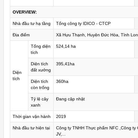
OVERVIEW:
Nhà đầu tư hạ tầng
Tổng công ty IDICO - CTCP
Địa điểm
Xã Hựu Thạnh, Huyện Đức Hòa, Tỉnh Lon
Tổng diện
524,14 ha
tích
Diện tích
395,41ha
đất xưởng
Diện
tích
Diện tích
360ha
còn trống
Tỷ lệ cây
Đang cập nhật
xanh
Thời gian vận hành
2019
Nhà đầu tư hiện tại
Công ty TNHH Thực phẩm NFC ,Công ty
JV,...