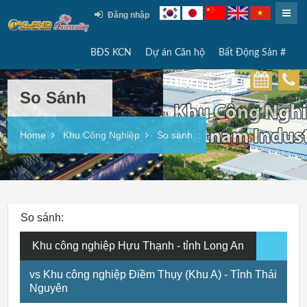
Đăng nhập
BĐS KCN
Dự án Căn hộ
Bất Động Sản #
So Sánh
Home
Khu Công Nghiệp
So sánh
So sánh:
Khu công nghiệp Hựu Thạnh - tỉnh Long An
vs Khu công nghiệp Điềm Thụy (Khu A) - Tỉnh Thái
Nguyên