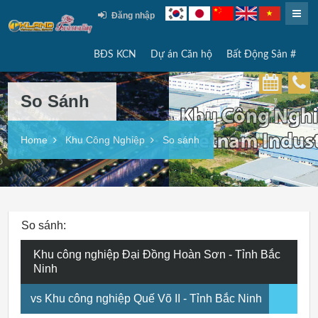
Đăng nhập
BĐS KCN
Dự án Căn hộ
Bất Động Sản #
So Sánh
Home
Khu Công Nghiệp
So sánh
So sánh:
Khu công nghiệp Đại Đồng Hoàn Sơn - Tỉnh Bắc
Ninh
vs Khu công nghiệp Quế Võ II - Tỉnh Bắc Ninh