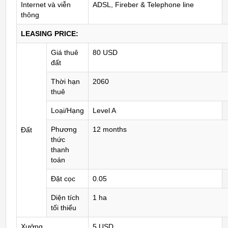
Internet và viễn
ADSL, Fireber & Telephone line
thông
LEASING PRICE:
Giá thuê
80 USD
đất
Thời hạn
2060
thuê
Loại/Hạng
Level A
Phương
12 months
Đất
thức
thanh
toán
Đặt cọc
0.05
Diện tích
1 ha
tối thiểu
Xưởng
5 USD