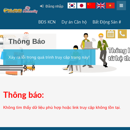
Đăng nhập
BĐS KCN
Dự án Căn hộ
Bất Động Sản #
Thông Báo
Xảy ra lỗi trong quá trình truy cập trang này!
Thông báo:
Không tìm thấy dữ liệu phù hợp hoặc link truy cập không tồn tại.